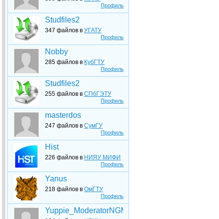
Профиль
Studfiles2
347 файлов в
УГАТУ
Профиль
Nobby
285 файлов в
КубГТУ
Профиль
Studfiles2
255 файлов в
СПбГЭТУ
Профиль
masterdos
247 файлов в
СумГУ
Профиль
Hist
226 файлов в
НИЯУ МИФИ
Профиль
Yanus
218 файлов в
ОмГТУ
Профиль
Yuppie_ModeratorNGMU