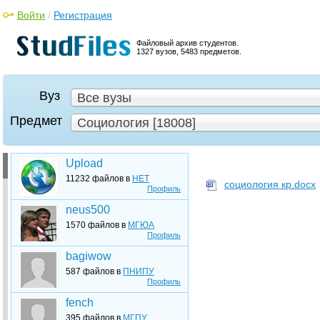
Войти
/
Регистрация
Файловый архив студентов.
1327 вузов, 5483 предметов.
Вуз
Все вузы
Предмет
Социология [18008]
Upload
11232 файлов в
НЕТ
социология кр.docx
Профиль
neus500
1570 файлов в
МГЮА
Профиль
bagiwow
587 файлов в
ПНИПУ
Профиль
fench
395 файлов в
МГПУ