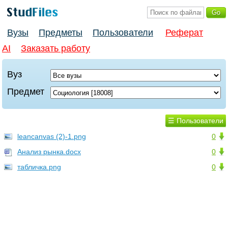
Вузы
Предметы
Пользователи
Реферат
AI
Заказать работу
Вуз
Предмет
☰ Пользователи
leancanvas (2)-1.png
0
Анализ рынка.docx
0
табличка.png
0