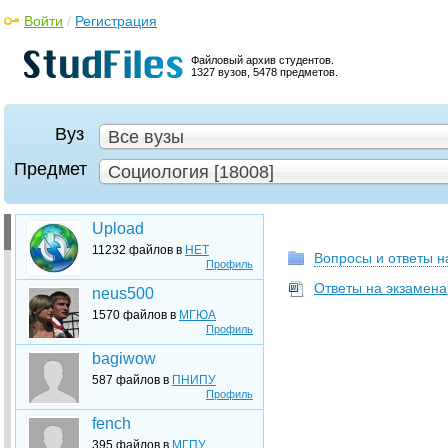
Войти
/
Регистрация
Файловый архив студентов.
1327 вузов, 5478 предметов.
Вуз
Все вузы
Предмет
Социология [18008]
Upload
11232 файлов в
НЕТ
Вопросы и ответы 
Профиль
Ответы на экзамена
neus500
1570 файлов в
МГЮА
Профиль
bagiwow
587 файлов в
ПНИПУ
Профиль
fench
395 файлов в
МГПУ