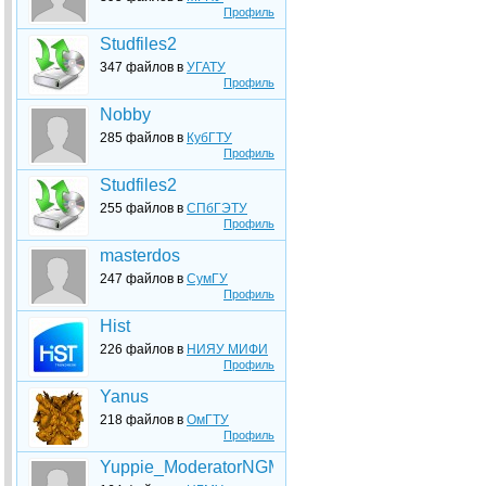
Профиль
Studfiles2
347 файлов в
УГАТУ
Профиль
Nobby
285 файлов в
КубГТУ
Профиль
Studfiles2
255 файлов в
СПбГЭТУ
Профиль
masterdos
247 файлов в
СумГУ
Профиль
Hist
226 файлов в
НИЯУ МИФИ
Профиль
Yanus
218 файлов в
ОмГТУ
Профиль
Yuppie_ModeratorNGMU