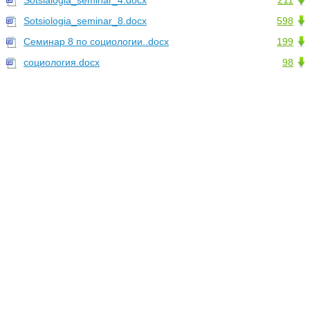
Sotsialogia_seminar_4.docx
211
Sotsiologia_seminar_8.docx
598
Семинар 8 по социологии..docx
199
социология.docx
98