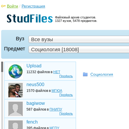
Войти
/
Регистрация
Файловый архив студентов.
1327 вузов, 5478 предметов.
Вуз
Все вузы
Предмет
Социология [18008]
Upload
11232 файлов в
НЕТ
Социология
Профиль
neus500
1570 файлов в
МГЮА
Профиль
bagiwow
587 файлов в
ПНИПУ
Профиль
fench
395 файлов в
МГПУ