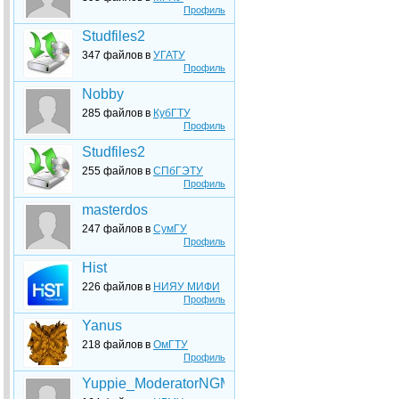
Профиль
Studfiles2
347 файлов в
УГАТУ
Профиль
Nobby
285 файлов в
КубГТУ
Профиль
Studfiles2
255 файлов в
СПбГЭТУ
Профиль
masterdos
247 файлов в
СумГУ
Профиль
Hist
226 файлов в
НИЯУ МИФИ
Профиль
Yanus
218 файлов в
ОмГТУ
Профиль
Yuppie_ModeratorNGMU