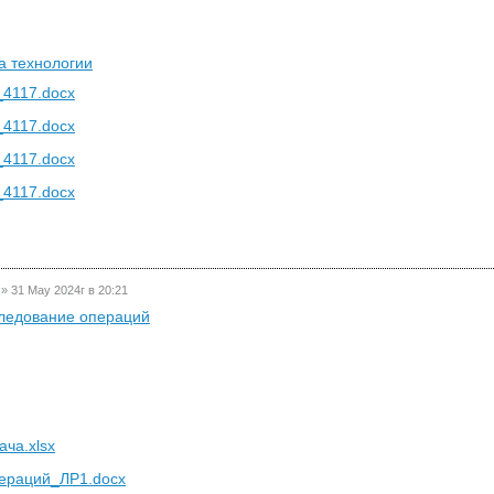
а технологии
4117.docx
4117.docx
4117.docx
4117.docx
»
31 May 2024г в 20:21
ледование операций
ча.xlsx
ераций_ЛР1.docx