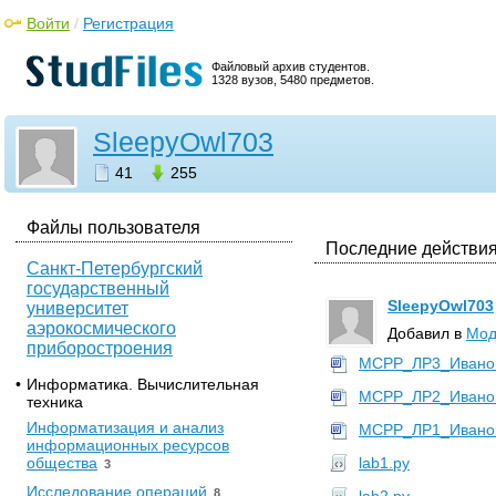
Войти
/
Регистрация
Файловый архив студентов.
1328 вузов, 5480 предметов.
SleepyOwl703
41
255
Файлы пользователя
Последние действия
Санкт-Петербургский
государственный
SleepyOwl703
университет
аэрокосмического
Добавил в
Мод
приборостроения
МСРР_ЛР3_Иванов
•
Информатика. Вычислительная
МСРР_ЛР2_Иванов
техника
Информатизация и анализ
МСРР_ЛР1_Иванов
информационных ресурсов
общества
lab1.py
3
Исследование операций
8