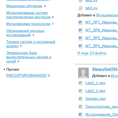
lab2.py
Машинное обучение
4
lab3.py
Моделирование систем
Добавил в
Мультимеди
распределения ресурсов
6
МТ_ЛР7_Иванова_
Мультимедиа технологии
7
МТ_ЛР6_Иванова_
Организация научных
исследований
3
МТ_ЛР5_Иванова_
Теория систем и системный
анализ
МТ_ЛР4_Иванова_
5
Элементная база
И еще 23 файла
вычислительных систем и
сетей
5
SleepyOwl703
•
Прочее
[НЕСОРТИРОВАННОЕ]
Добавил в
Исс
0
Lab3_1.xlsx
Lab3_2.xlsx
Simplex.xlsx
Транспортная_зада
Исследование_Оп