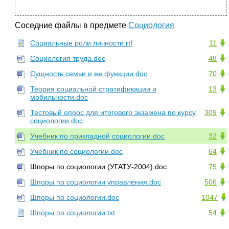
Соседние файлы в предмете
Социология
Социальные роли личности.rtf
11
Социология труда.doc
48
Сущность семьи и ее функции.doc
70
Теория социальной стратификации и
13
мобильности.doc
Тестовый опрос для итогового экзамена по курсу
309
социологии.doc
Учебник по прикладной социологии.doc
32
Учебник по социологии.doc
64
Шпоры по социологии (УГАТУ-2004).doc
75
Шпоры по социологии управления.doc
506
Шпоры по социологии.doc
1047
Шпоры по социологии.txt
54