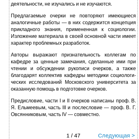
деятельности, не изучались и не изучаются.
Предлагаемые очерки не повторяют имеющиеся
аналогичные ра­боты — в них содержится концепция
прикладного знания, применен­ная к социологии.
Изложение материала в своей основной части имеет
характер проблемных разработок.
Авторы выражают признательность коллегам по
кафедре за цен­ные замечания, сделанные ими при
чтении и обсуждении рукописи очерков, а также
благодарят коллектив кафедры методики социологи­
ческих исследований Московского университета за
оказанную помощь в подготовке очерков.
Предисловие, части I и II очерков написаны проф. В.
Я. Ельмеевым, часть III и послесловие — проф. В. Г.
Овсянниковым, часть IV — совместно.
1 / 47
Следующая >