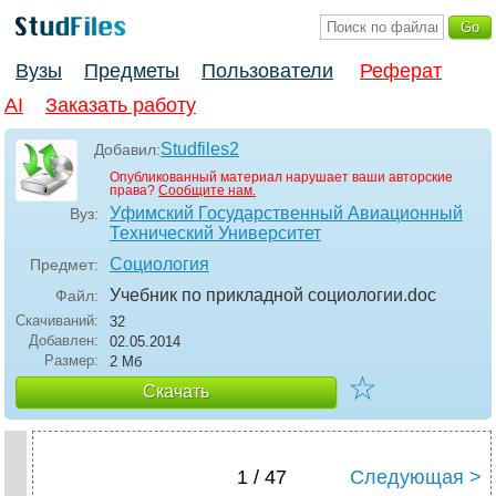
Вузы
Предметы
Пользователи
Реферат
AI
Заказать работу
Studfiles2
Добавил:
Опубликованный материал нарушает ваши авторские
права?
Сообщите нам.
Уфимский Государственный Авиационный
Вуз:
Технический Университет
Социология
Предмет:
Учебник по прикладной социологии
.doc
Файл:
Скачиваний:
32
Добавлен:
02.05.2014
Размер:
2 Мб
☆
Скачать
1 / 47
Следующая >