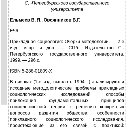
С. -Петербургского государственного
университета
Ельмеев В. Я., Овсянников В.Г.
Е56
Прикладная социология: Очерки методологии. — 2-е
изд., испр. и доп. — СПб.: Издательство С.-
Петербургского госу­дарственного университета,
1999. — 296 с.
ISBN 5-288-01809-Х
В очерках (1-е изд. вышло в 1994 г.) анализируются
исходные методологические проблемы прикладных
социологических исследований: способы
приложения фундаментальных принципов
социологической теории к реше­нию конкретных
вопросов развития общества; особенности
прикладного со­циологического исследования,
проистекающие из его связей с практикой;