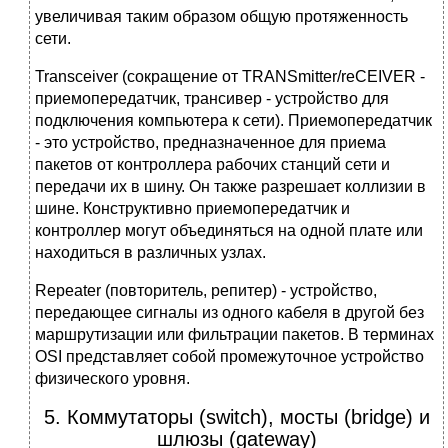
увеличивая таким образом общую протяженность
сети.
Transceiver (сокращение от TRANSmitter/reCEIVER -
приемопередатчик, трансивер - устройство для
подключения компьютера к сети). Приемопередатчик
- это устройство, предназначенное для приема
пакетов от контроллера рабочих станций сети и
передачи их в шину. Он также разрешает коллизии в
шине. Конструктивно приемопередатчик и
контроллер могут объединяться на одной плате или
находиться в различных узлах.
Repeater (повторитель, репитер) - устройство,
передающее сигналы из одного кабеля в другой без
маршрутизации или фильтрации пакетов. В терминах
OSI представляет собой промежуточное устройство
физического уровня.
5. Коммутаторы (switch), мосты (bridge) и
шлюзы (gateway)