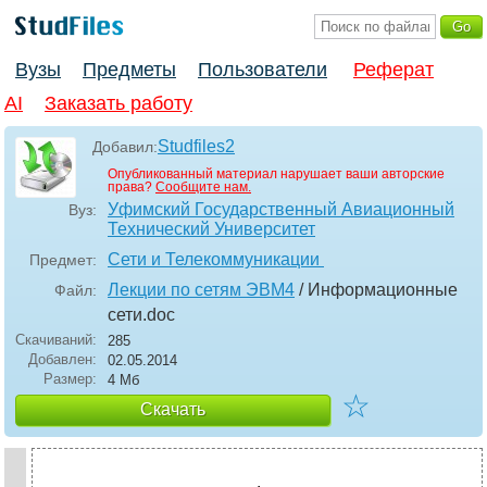
Вузы
Предметы
Пользователи
Реферат
AI
Заказать работу
Studfiles2
Добавил:
Опубликованный материал нарушает ваши авторские
права?
Сообщите нам.
Уфимский Государственный Авиационный
Вуз:
Технический Университет
Сети и Телекоммуникации
Предмет:
Лекции по сетям ЭВМ4
/ Информационные
Файл:
сети
.doc
Скачиваний:
285
Добавлен:
02.05.2014
Размер:
4 Мб
☆
Скачать