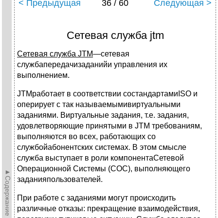
< Предыдущая
36 / 60
Следующая >
Сетевая служба jtm
Сетевая служба JTM
—сетевая
службапередачизаданийи управления их
выполнением.
JTMработает в соответствии состандартамиISO и
оперирует с так называемымивиртуальными
заданиями. Виртуальные задания, т.е. задания,
удовлетворяющие принятыми в JTM требованиям,
выполняются во всех, работающих со
службойабонентских системах. В этом смысле
служба выступает в роли компонентаСетевой
Операционной Системы (СОС), выполняющего
►Содержание►
заданияпользователей.
При работе с заданиями могут происходить
различные отказы: прекращение взаимодействия,