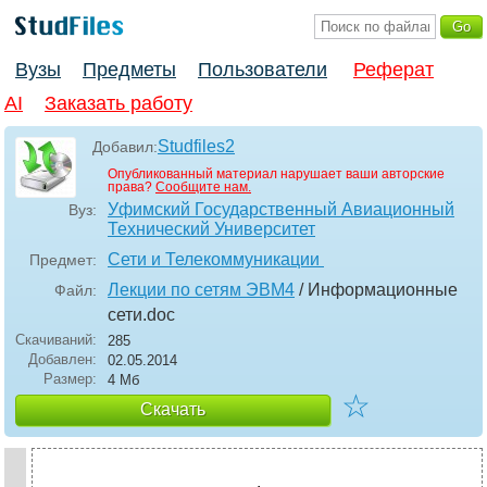
Вузы
Предметы
Пользователи
Реферат
AI
Заказать работу
Studfiles2
Добавил:
Опубликованный материал нарушает ваши авторские
права?
Сообщите нам.
Уфимский Государственный Авиационный
Вуз:
Технический Университет
Сети и Телекоммуникации
Предмет:
Лекции по сетям ЭВМ4
/ Информационные
Файл:
сети
.doc
Скачиваний:
285
Добавлен:
02.05.2014
Размер:
4 Мб
☆
Скачать