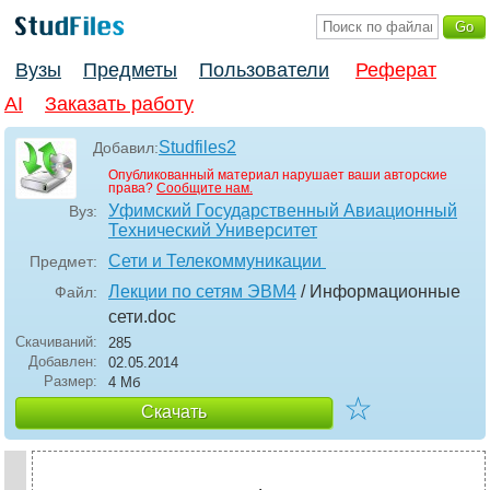
Вузы
Предметы
Пользователи
Реферат
AI
Заказать работу
Studfiles2
Добавил:
Опубликованный материал нарушает ваши авторские
права?
Сообщите нам.
Уфимский Государственный Авиационный
Вуз:
Технический Университет
Сети и Телекоммуникации
Предмет:
Лекции по сетям ЭВМ4
/ Информационные
Файл:
сети
.doc
Скачиваний:
285
Добавлен:
02.05.2014
Размер:
4 Мб
☆
Скачать