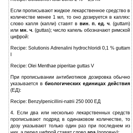
Если прописывают жидкое лекарственное средство в
количестве менее 1 мл, то оно дозируется в каплях:
слово капля (капли) ставят в
вин. п. ед. ч
. (guttam)
или
мн. ч
. (guttas); число капель обозначают римской
цифрой:
Recipe: Solutionis Adrenalini hydrochloridi 0,1 % guttam
I
Recipe: Olei Menthae piperitae guttas V
При прописывании антибиотиков дозировка обычно
указывается в
биологических единицах действия
(ЕД):
Recipe: Benzylpenicillini-natrii 250 000 ЕД
4. Если два или несколько лекарственных средств
прописывают подряд в одинаковом количестве, то
дозу указывают только один раз при последнем из
них, а перед цифрой ставят слово
ana
(поровну):