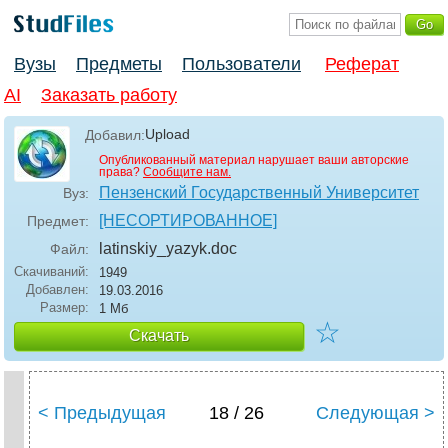
Вузы
Предметы
Пользователи
Реферат
AI
Заказать работу
Upload
Добавил:
Опубликованный материал нарушает ваши авторские
права?
Сообщите нам.
Пензенский Государственный Университет
Вуз:
[НЕСОРТИРОВАННОЕ]
Предмет:
latinskiy_yazyk
.doc
Файл:
Скачиваний:
1949
Добавлен:
19.03.2016
Размер:
1 Мб
☆
Скачать
< Предыдущая
18 / 26
Следующая >