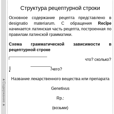
Структура рецептурной строки
Основное содержание рецепта представлено в
designatio materiarum. С обращения
Recĭpe
начинается латинская часть рецепта, построенная по
правилам латинской грамматики.
Схема грамматической зависимости в
рецептурной строке
что? сколько?
чего?
Название лекарственного вещества или препарата
►Содержание►
Genetivus
Rp.:
(возьми)