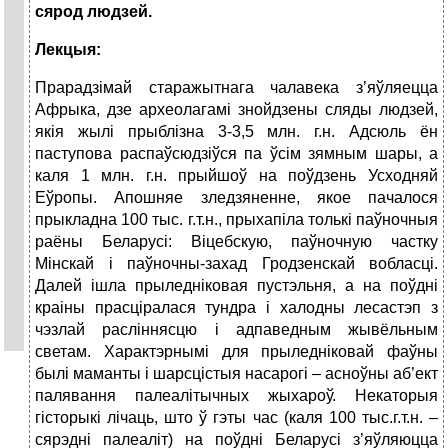
сярод людзей.
Лекцыя:
Прарадзімай старажытнага чалавека з’яўляецца
Афрыка, дзе археолагамі знойдзены сляды людзей,
якія жылі прыблізна 3-3,5 млн. г.н. Адсюль ён
паступова распаўсюдзіўся па ўсім зямным шары, а
каля 1 млн. г.н. прыйшоў на поўдзень Усходняй
Еўропы. Апошняе зледзяненне, якое пачалося
прыкладна 100 тыс. г.т.н., прыхапіла толькі паўночныя
раёны Беларусі: Віцебскую, паўночную частку
Мінскай і паўночны-захад Гродзенскай вобласці.
Далей ішла прыледніковая пустэльня, а на поўдні
краіны прасціралася тундра і халодны лесастэп з
чэзлай расліннясцю і адпаведным жывёльным
светам. Характэрнымі для прыледніковай фаўны
былі маманты і шарсцістыя насарогі – асноўны аб’ект
палявання палеалітычных жыхароў. Некаторыя
гісторыкі лічаць, што ў гэты час (каля 100 тыс.г.т.н. –
сярэдні палеаліт) на поўдні Беларусі з’яўляюцца