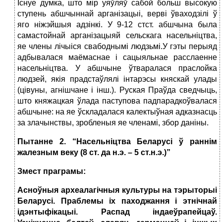
Існуе думка, што мір уяўляў сабой больш высокую
ступень абшчыннай арганізацыі, верві ўваходзілі ў
яго ніжэйшыя адзінкі. У 9-12 стст. абшчына была
самастойнай арганізацыяй сельскага насельніцтва,
яе члены лічыіся свабоднымі людзьмі.У гэты перыяд
адбывалася маёмаснае і сацыяльнае расслаенне
насельніцтва. У абшчыне ўтваралася праслойка
людзей, якія прадстаўлялі інтарэсы княскай улады
(цівуны, агнішчане і інш.). Руская Праўда сведчыць,
што княжацкая ўлада паступова падпарадкоўвалася
абшчыне: на яе ўскладалася калектыўная адказнасць
за злачынствы, зробленыя яе членамі, збор даніны.
Пытанне 2. “Насельніцтва Беларусі ў раннім
жалезным веку (8 ст. да н.э. – 5 ст.н.э.)”
Змест праграмы:
Асноўныя археалагічныя культуры на тэрыторыі
Беларусі. Праблемы іх паходжання і этнічнай
ідэнтыфікацыі. Распад індаеўрапейцаў.