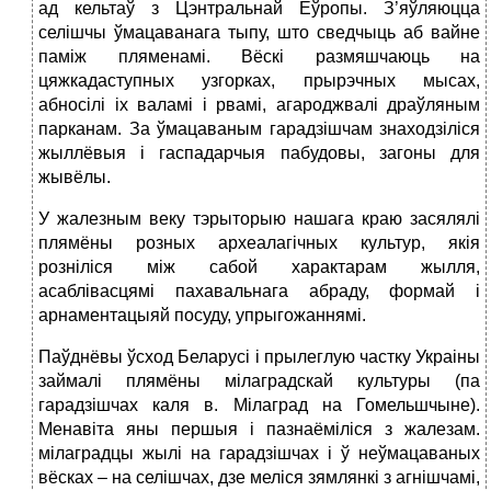
ад кельтаў з Цэнтральнай Еўропы. З’яўляюцца
селішчы ўмацаванага тыпу, што сведчыць аб вайне
паміж пляменамі. Вёскі размяшчаюць на
цяжкадаступных узгорках, прырэчных мысах,
абносілі іх валамі і рвамі, агароджвалі драўляным
парканам. За ўмацаваным гарадзішчам знаходзіліся
жыллёвыя і гаспадарчыя пабудовы, загоны для
жывёлы.
У жалезным веку тэрыторыю нашага краю засялялі
плямёны розных археалагічных культур, якія
розніліся між сабой характарам жылля,
асаблівасцямі пахавальнага абраду, формай і
арнаментацыяй посуду, упрыгожаннямі.
Паўднёвы ўсход Беларусі і прылеглую частку Украіны
займалі плямёны мілаградскай культуры (па
гарадзішчах каля в. Мілаград на Гомельшчыне).
Менавіта яны першыя і пазнаёміліся з жалезам.
мілаградцы жылі на гарадзішчах і ў неўмацаваных
вёсках – на селішчах, дзе меліся зямлянкі з агнішчамі,