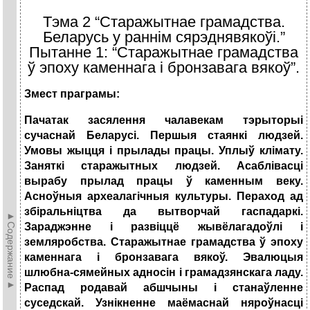
Тэма 2 “Старажытнае грамадства.
Беларусь у раннім сярэднявякоўі.”
Пытанне 1: “Старажытнае грамадства
ў эпоху каменнага і бронзавага вякоў”.
Змест праграмы:
Пачатак засялення чалавекам тэрыторыі
сучаснай Беларусі. Першыя стаянкі людзей.
Умовы жыцця і прылады працы. Уплыў клімату.
Заняткі старажытных людзей. Асаблівасці
вырабу прылад працы ў каменным веку.
Асноўныя археалагічныя культуры. Пераход ад
збіральніцтва да вытворчай гаспадаркі.
►Содержание►
Зараджэнне і развіццё жывёлагадоўлі і
земляробства. Старажытнае грамадства ў эпоху
каменнага і бронзавага вякоў. Эвалюцыя
шлюбна-сямейных адносін і грамадзянскага ладу.
Распад родавай абшчыны і станаўленне
суседскай. Узнікненне маёмаснай няроўнасці