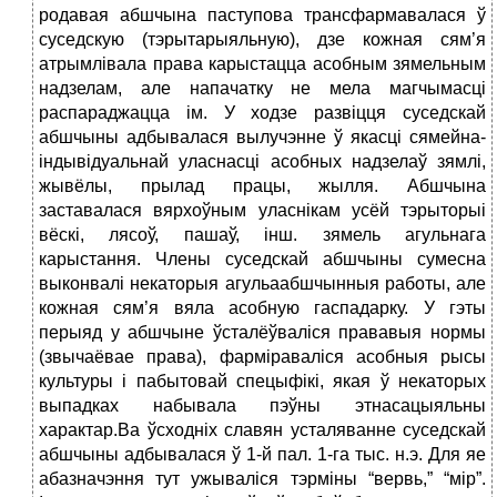
родавая абшчына паступова трансфармавалася ў
суседскую (тэрытарыяльную), дзе кожная сям’я
атрымлівала права карыстацца асобным зямельным
надзелам, але напачатку не мела магчымасці
распараджацца ім. У ходзе развіцця суседскай
абшчыны адбывалася вылучэнне ў якасці сямейна-
індывідуальнай уласнасці асобных надзелаў зямлі,
жывёлы, прылад працы, жылля. Абшчына
заставалася вярхоўным уласнікам усёй тэрыторыі
вёскі, лясоў, пашаў, інш. зямель агульнага
карыстання. Члены суседскай абшчыны сумесна
выконвалі некаторыя агульаабшчынныя работы, але
кожная сям’я вяла асобную гаспадарку. У гэты
перыяд у абшчыне ўсталёўваліся прававыя нормы
(звычаёвае права), фарміраваліся асобныя рысы
культуры і пабытовай спецыфікі, якая ў некаторых
выпадках набывала пэўны этнасацыяльны
характар.Ва ўсходніх славян усталяванне суседскай
абшчыны адбывалася ў 1-й пал. 1-га тыс. н.э. Для яе
абазначэння тут ужываліся тэрміны “вервь,” “мір”.