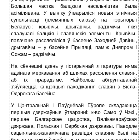
Большая частка балцкага насельніцтва была
асімілявана. У выніку ўтварыліся новыя этнічныя
супольнасці (племянных саюзы) на тэрыторыі
Беларусі: крывічы, дрыгавічы, радзімічы, якія
спалучалі балцкія і славянскія элементы. Крывічы-
палачане рассляліліся ў басеене Заходняй Дзвіны,
дрыгавічы – у басейне Прыпяці, паміж Дняпром і
Сожам – радзімічы.
На сённешні дзень у гістарычнай літаратуры няма
адзінага меркавання аб шляхах рассялення славян,
аб іх прарадзіме. Найбольш абгрунтаванай
з’яўляецца канцэпцыя паходжання славян з Вісла-
Одэрскага басейна.
У Цэнтральнай і Паўднёвай Еўропе складаюцца
першыя дзяржаўныя ўтварэнні: к-во Само ў Чэхіі,
першае Балгарскае цацрства, Вялікамараўская
дзяржава, Польская і Сербская дзяржавы. Паводле
сацыяльна-эканамічнага развіцця славяне былі на
больш высокім ўзроўні, чым мясцовае насельніцтва