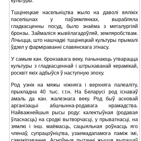
культуры.
Тшцінецкае насельніцтва жыло на даволі вялікіх
паселішчах у паўзямлянках, вырабляла
гладкасценны посуд, было знаёма з металургіяй
бронзы. Займаліся жывёлагадоўляй, земляробствам.
Лічыцца, што нашчадкі тшцінецкай культуры прымалі
ўдзел у фарміраванні славянскага этнасу.
У самым кан. бронзавага веку, пачынаюць утварацца
культуры з гладкасценнай і штрыхаванай керамікай,
росквіт якіх адбыўся ў наступную эпоху.
Род узнік на мяжы ніжняга і верхняга палеаліту,
прыкладна 40 тыс. г.т.н. На Беларусі род існаваў
амаль да кан. жалезнага веку. Род быў асновай
арганізацыі абшчынна-родавага нрамадства.
Найважнейшыя рысы роду: калектыўная (родавая
ўласнасць) на сродкі вытворчасці, у прыватнасці, на
зямлю і інш. маёмасць, сацыяльная роўнасць яго
членаў, супрацоўніцтва, узаемадапамога паміж імі,
самакіраванне. Асноўныя пытанні жыцця вырашаў