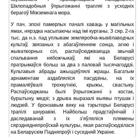
Шклопадобныя ўпрыгожанні трапляі з усходніх
берагоў Міжземнага мора.
У пач. эпохі памерлых пачалі хаваць у магільных
ямах, нярэдка насыпаючы над імі курганы. З сяр. 2-га
тыс. да н.э. пад уплывам земляробча-жывёлаводчых
культаў, звязаных з абагаўленнем сонца, агню і
жыватворных сіл, распаўсюджваецца звычай
спальвання нябожчыкаў, які на Беларусі
пратрымаўся больш за два з паловай тысячагоддзі.
Культавыя абрады ажыццяўлялі жрацы. Багатым
арнаментам аздабляліся пасудзіны, на іх
прамалёўвалі трохкутнікі, крыжы, свастыку.
Распаўсюджаны былі ўпрыгожанні з костак,
бурштыну, медзі; з дрыва выразалі выявы птушак і
людзей. У бронзавым веку на тэрыторыі Беларусі
трапілі шнуравікі. Найбольш прадстаўнічай і
даследаванай з іх з’яўляліся плямены
сярэднядняпроўскай культуры, якая распаўсюдзілася
на Беларускім Падняпроўі і суседняй Украіне.