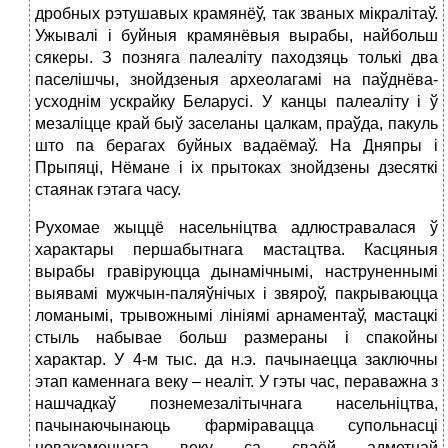
дробных рэтушавых крамянёў, так званых мікралітаў.
Ужывалі і буйныя крамянёвыя вырабы, найбольш
сякеры. З позняга палеаліту паходзяць толькі два
паселішчы, знойдзеныя археолагамі на паўднёва-
усходнім ускрайку Беларусі. У канцы палеаліту і ў
мезаліцце край быў заселаны цалкам, праўда, пакуль
што па берагах буйных вадаёмаў. На Дняпры і
Прыпяці, Нёмане і іх прытоках знойдзены дзесяткі
стаянак гэтага часу.
Рухомае жыццё насельніцтва адлюстравалася ў
характары першабытнага мастацтва. Касцяныя
вырабы гравіруюцца дынамічнымі, наструненнымі
выявамі мужчын-паляўнічых і звяроў, пакрываюцца
ломанымі, трывожнымі лініямі арнаментаў, мастацкі
стыль набывае больш размераны і спакойны
характар. У 4-м тыс. да н.э. пачынаецца заключны
этап каменнага веку – неаліт. У гэты час, пераважна з
нашчадкаў познемезалітычнага насельніцтва,
пачынаючынаюць фарміравацца супольнасці
новакаменнага веку са сваёй адметнай