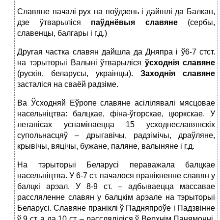
Славяне пачалі рух на поўдзень і дайшлі да Балкан,
дзе ўтварыліся
паўднёвыя славяне
(сербы,
славенцы, балгары і г.д.)
Другая частка славян дайшла да Дняпра і ў6-7 стст.
на тэрыторыі Валыні ўтварыліся
ўсходнія славяне
(рускія, беларусы, украінцы).
Заходнія славяне
засталіся на сваёй радзіме.
Ва Ўсходняй Еўропе славяне асілілявалі мясцовае
насельніцтва: балцкае, фіна-ўгорскае, цюркскае. У
летапісах успамінаецца 15 усходнеславянскіх
супольнасцяў – дрыгавічы, радзімічы, драўляне,
крывічы, вяцічы, бужане, паляне, валыняне і г.д.
На тэрыторыі Беларусі пераважала балцкае
насельніцтва. У 6-7 ст. пачалося пранікненне славян у
балцкі арэал. У 8-9 ст. – адбываецца массавае
рассляленне славян у балцкім арэале на тэрыторыі
Беларусі. Славяне праніклі ў Падняпроўе і Падзвінне
ў 9 ст, а да 10 ст. – рассляліліся ў Верхнім Панямонні.