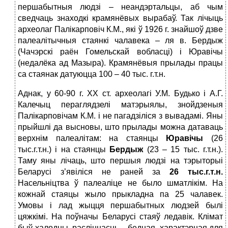
першабытныя людзі – неандэртальцы, аб чым
сведчаць знаходкі крамянёвых вырабаў. Так лічыць
археолаг Палікарповіч К.М., які ў 1926 г. знайшоў дзве
палеалітычныя стаянкі чалавека – ля в. Бердыж
(Чачэрскі раён Гомельскай вобласці) і Юравічы
(недалёка ад Мазыра). Крамянёвыя прылады працы
са стаянак датуюцца 100 – 40 тыс. г.т.н.
Аднак, у 60-90 г. ХХ ст. археолагі У.М. Будько і А.Г.
Калечыц пераглядзелі матэрыялы, знойдзеныя
Палікарповічам К.М. і не пагадзіліся з вывадамі. Яны
прыйшлі да высновы, што прылады можна датаваць
верхнім палеалітам: на стаянцы
Юравічы
(26
тыс.г.т.н.) і на стаянцы
Бердыж
(23 – 15 тыс. г.т.н.).
Таму яны лічаць, што першыя людзі на тэрыторыі
Беларусі з’явіліся не раней за
26 тыс.г.т.н.
Насельніцтва ў палеаліце не было шматлікім. На
кожнай стаяцы жыло прыкладна па 25 чалавек.
Умовы і лад жыцця першабытных людзей былі
цяжкімі. На поўначы Беларусі стаяў ледавік. Клімат
быў халодны, расліннасць – бедная, характэрная для