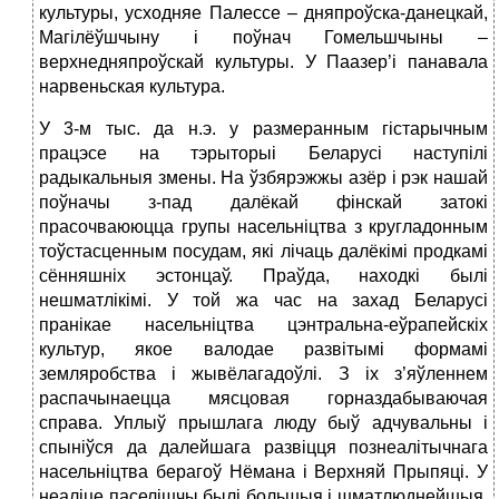
культуры, усходняе Палессе – дняпроўска-данецкай,
Магілёўшчыну і поўнач Гомельшчыны –
верхнедняпроўскай культуры. У Паазер’і панавала
нарвеньская культура.
У 3-м тыс. да н.э. у размеранным гістарычным
працэсе на тэрыторыі Беларусі наступілі
радыкальныя змены. На ўзбярэжжы азёр і рэк нашай
поўначы з-пад далёкай фінскай затокі
прасочваююцца групы насельніцтва з кругладонным
тоўстасценным посудам, які лічаць далёкімі продкамі
сённяшніх эстонцаў. Праўда, находкі былі
нешматлікімі. У той жа час на захад Беларусі
пранікае насельніцтва цэнтральна-еўрапейскіх
культур, якое валодае развітымі формамі
земляробства і жывёлагадоўлі. З іх з’яўленнем
распачынаецца мясцовая горназдабываючая
справа. Уплыў прышлага люду быў адчувальны і
спыніўся да далейшага развіцця познеалітычнага
насельніцтва берагоў Нёмана і Верхняй Прыпяці. У
неаліце паселішчы былі большыя і шматлюднейшыя.