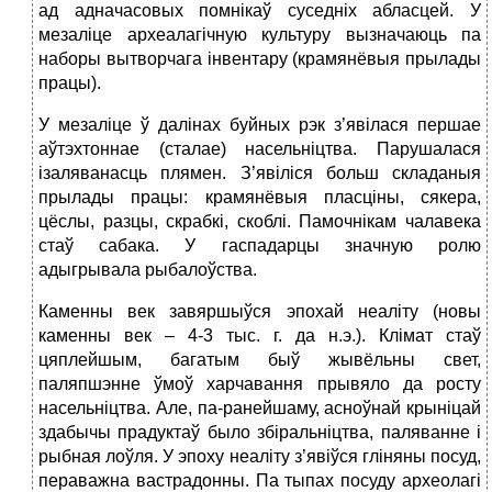
ад адначасовых помнікаў суседніх абласцей. У
мезаліце археалагічную культуру вызначаюць па
наборы вытворчага інвентару (крамянёвыя прылады
працы).
У мезаліце ў далінах буйных рэк з’явілася першае
аўтэхтоннае (сталае) насельніцтва. Парушалася
ізаляванасць плямен. З’явіліся больш складаныя
прылады працы: крамянёвыя пласціны, сякера,
цёслы, разцы, скрабкі, скоблі. Памочнікам чалавека
стаў сабака. У гаспадарцы значную ролю
адыгрывала рыбалоўства.
Каменны век завяршыўся эпохай неаліту (новы
каменны век – 4-3 тыс. г. да н.э.). Клімат стаў
цяплейшым, багатым быў жывёльны свет,
паляпшэнне ўмоў харчавання прывяло да росту
насельніцтва. Але, па-ранейшаму, асноўнай крыніцай
здабычы прадуктаў было збіральніцтва, паляванне і
рыбная лоўля. У эпоху неаліту з’явіўся гліняны посуд,
пераважна вастрадонны. Па тыпах посуду археолагі