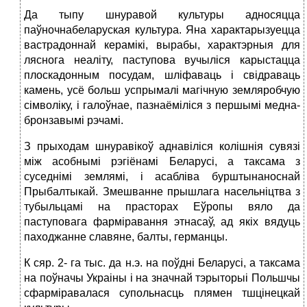
Да тыпу шнуравой культуры адносяцца
паўночнабеларуская культура. Яна характарызуецца
вастрадоннай керамікі, вырабы, характэрныя для
ляснога неаліту, паступова вучыліся карыстацца
плоскадонным посудам, шліфаваць і свідраваць
камень, усё больш успрымалі магічную земляробчую
сімволіку, і галоўнае, пазнаёміліся з першымі медна-
бронзавымі рэчамі.
З прыходам шнуравікоў аднавіліся колішнія сувязі
між асобнымі рэгіёнамі Беларусі, а таксама з
суседнімі землямі, і асабліва бурштынаноснай
Прыбалтыкай. Змешванне прышлага насельніцтва з
тубыльцамі на прасторах Еўропы вяло да
паступовага фарміравання этнасаў, ад якіх вядуць
паходжанне славяне, балты, германцы.
К сяр. 2- га тыс. да н.э. на поўдні Беларусі, а таксама
на поўначы Украіны і на значнай тэрыторыі Польшчы
сфарміравалася супольнасць плямен тшцінецкай