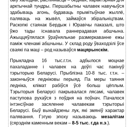
арктычнай тундры. Першабытны чалавек навучыўся
здабываць агонь, будаваць прымітыўнае жыллё,
паляваць на жывёл, займаўся збіральніцтвам.
Раскопкі стаянак Бердыж і Юравічы паказалі, што
ўжо тады існавала раннерадавая абшчына.
Ажыццяўлялася ўраўняльнае размеркаванне ежы
паміж членамі абшчыны. У склад роду ўваходзілі ўсе
сваякі па маці – род называўся
мацярынскім.
Прыкладна 16 тыс.г.т.н. адбылося моцнае
пахаладанне і чалавек на доўгі час пакінуў
тэрыторыю Беларусі. Прыблізна 10-8 тыс. г.т.н. –
закончыўся ледніковы перыяд. Па меры таяння
ледніка, клімат рабіўся ўсё больш цёплым.
Тэрыторыя Беларусі пакрывалася лясамі, чалавек
паступова рухаўся з поўдня на поўнач. Пачалося
інтэнсіўнае засяленне чалавекам тэрыторыі
Беларусі. Быў вынайдзены лук, які змяніў характар
палявання. Гэтую эпоху называюць
мезалітам
(сярэднім каменным векам –
8-5 тыс. г.да н.э
.).