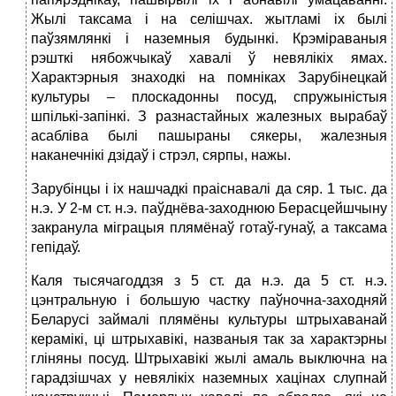
Жылі таксама і на селішчах. жытламі іх былі
паўзямлянкі і наземныя будынкі. Крэміраваныя
рэшткі нябожчыкаў хавалі ў невялікіх ямах.
Характэрныя знаходкі на помніках Зарубінецкай
культуры – плоскадонны посуд, спружыністыя
шпількі-запінкі. З разнастайных жалезных вырабаў
асабліва былі пашыраны сякеры, жалезныя
наканечнікі дзідаў і стрэл, сярпы, нажы.
Зарубінцы і іх нашчадкі праіснавалі да сяр. 1 тыс. да
н.э. У 2-м ст. н.э. паўднёва-заходнюю Берасцейшчыну
закранула міграцыя плямёнаў готаў-гунаў, а таксама
гепідаў.
Каля тысячагоддзя з 5 ст. да н.э. да 5 ст. н.э.
цэнтральную і большую частку паўночна-заходняй
Беларусі займалі плямёны культуры штрыхаванай
керамікі, ці штрыхавікі, названыя так за характэрны
гліняны посуд. Штрыхавікі жылі амаль выключна на
гарадзішчах у невялікіх наземных хацінах слупнай