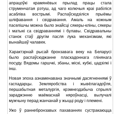
апрацоўкі крамянёвых прылад працы стала
струменчатая рэтуш, ад чаго колючыя краі рабіліся
асабліва вострымі. Распаўсюдзіліся прыёмы
шліфавання і свідравання. Амаль на кожным
паселішчы можна было знайсці сякеры-кліны, сякеры
і матыкі са свідраваннямі і булавы. Свідравальны
станок стаў другім пасля лука механізмам, які
вынайшаў чалавек.
Характэрнай рысай бронзавага веку на Беларусі
было распаўсюджанне пласкадоннага глінянага
посуду. Вядомы гаршчкі, збаны, міскі, кубкі, цадзілкі і
інш.
Новая эпоха азнаменавана значнымі дасягненнямі ў
гаспадарцы. Земляробства і жывёлагадоўля,
першабытная металургія, крэмнездабыча спрыялі
зараджэнню маёмаснай няроўнасці, вылучалі
мужчыну перад жанчанай у жыцці роду і племені.
Ужо ў раннебронзавых пахаваннях сустракаюцца