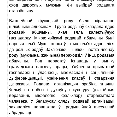
сход дарослых мужчын, ён выбіраў родавага
старэйшыну.
Важнейшай функцыяй роду было кіраванне
шлюбнымі адносінамі. Група родзічаў складала ядро
родавай абшчыны, якая вяла калектыўную
гаспадарку. Мікраячэйкамі родавай абшчыны былі
парныя сем’і. Муж і жонка ў гэтых сем’ях адносіліся
да розных родаў. Заключаючы шлюб, частка членаў
роду (мужчына, жанчына) пераходзілі ў інш. родавыя
абшчыны. Род перастаў існаваць у выніку
грамадскага падзелу працы, з’яўлення прыватнай
гаспадаркі і ўласнасці, маёмаснай і сацыяльнай
дыферанцыяцыі, узнікнення класаў і стварэння
дзяржавы. Родавая арганізацыя зрабіла значны
ўплыў на побыт і духоўную культуру (рэлігійныя
вераванні, міфалогію, фальклор) старажытнага
чалавека. У беларусаў сляды родавай арганізацыі
захаваліся пераважна ў традыцыйнай вясельнай
абраднасці.