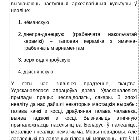
вызначаюць наступныя археалагічныя культуры ў
неаліце:
нёманскую
днепра-данецкую (грабенчата накольчатай
керамікі) – тыповая кераміка з ямачна-
грабенчатым арнаментам
верхнядняпроўскую
дзяснянскую
У гэты час з’явіліся прадзенне, ткацтва.
Удасканалелася апрацоўка дрэва. Удасканалеліся
прылады працы: цесла,долаты, сякеры. З эпохі
неаліту да нас дайшлі некаторыя мастацкія вырабы:
галава качкі з косці, драўляная галава чалавека,
выява гадзюкі з косці. Вызначыць этнічную
прыналежнасць насельніцтва Беларусі ў палеаліце,
мезаліце і неаліце немагчыма. Мовы невядомы. Але
даследчыкі па дадзеных гідраніміі мяркуюць, што ў ІІІ