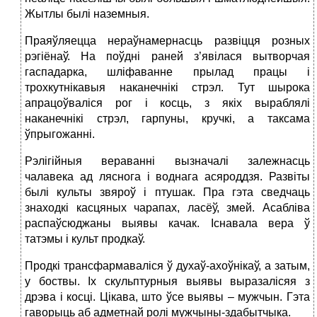
Жытлы былі наземныя.
Праяўляецца нераўнамернасць развіцця розных
рэгіёнаў. На поўдні раней з’явілася вытворчая
гаспадарка, шліфаванне прылад працы і
трохкутнікавыя наканечнікі стрэл. Тут шырока
апрацоўваліся рог і косць, з якіх выраблялі
наканечнікі стрэл, гарпуны, кручкі, а таксама
ўпрыгожанні.
Рэлігійныя вераванні вызначалі залежнасць
чалавека ад ляснога і воднага асяроддзя. Развіты
былі культы звяроў і птушак. Пра гэта сведчаць
знаходкі касцяных чарапах, ласёў, змей. Асабліва
распаўсюджаны выявы качак. Існавала вера ў
татэмы і культ продкаў.
Продкі трансфармаваліся ў духаў-ахоўнікаў, а затым,
у боствы. Іх скульптурныя выявы выразалісяя з
дрэва і косці. Цікава, што ўсе выявы – мужчын. Гэта
гаворыць аб адметнай ролі мужчыны-здабытчыка.