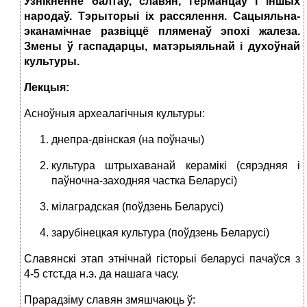
Узнікненне балтаў, славян, германцаў і іншых
народаў. Тэрыторыі іх рассялення. Сацыяльна-
эканамічнае развіццё пляменаў эпохі жалеза.
Змены ў гаспадарцы, матэрыяльнай і духоўнай
культуры.
Лекцыя:
Асноўныя археалагічныя культуры:
днепра-двінская (на поўначы)
культура штрыхаванай керамікі (сярэдняя і
паўночна-заходняя частка Беларусі)
мілаградская (поўдзень Беларусі)
зарубінецкая культура (поўдзень Беларусі)
Славянскі этап этнічнай гісторыі беларусі пачаўся з
4-5 стст.да н.э. да нашага часу.
Прарадзіму славян змяшчаюць ў: