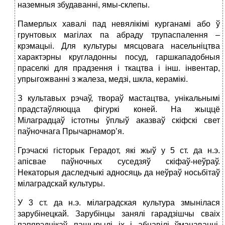
наземныя збудаванні, ямы-склепы.
Памерлых хавалі пад невялікімі курганамі або ў
грунтовых магілах па абраду трупаспалення –
крэмацыі. Для культуры мясцовага насельніцтва
характэрны кругладонны посуд, гаршкападобныя
праселкі для прадзення і ткацтва і інш. інвентар,
упрыгожванні з жалеза, медзі, шкла, керамікі.
З культавых рэчаў, твораў мастацтва, унікальнымі
прадстаўляюцца фігуркі коней. На жыццё
Мілаградцаў істотны ўплыў аказваў скіфскі свет
паўночнага Прычарнамор’я.
Грэчаскі гісторык Герадот, які жыў у 5 ст. да н.э.
апісвае паўночных суседзяў скіфаў-неўраў.
Некаторыя даследчыкі адносяць да неўраў носьбітаў
мілаградскай культуры.
У 3 ст. да н.э. мілаградская культура змынілася
зарубінецкай. Зарубінцы занялі гарадзішчы сваіх
папярэднікаў, пашырылі іх і абнавілі ўмацаванні.