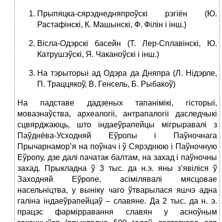
Прыпяцка-сярэднедняпроўскі рэгіён (Ю.
Растафінскі, К. Машынскі, Ф. Філін і інш.)
Вісла-Одэрскі басейн (Т. Лер-Сплавінскі, Ю.
Катрушэўскі, Я. Чаканоўскі і інш.)
На тэрыторыі ад Одэра да Дняпра (Л. Нідэрле,
П. Траццякоў, В. Генсель, Б. Рыбакоў)
На падставе дадзеных тапанімікі, гісторыі,
мовазнаўства, археалогіі, антрапалогіі даследчыкі
сцвярджаюць, што індаеўрапейцы мігрыравалі з
Паўднёва-Усходняй Еўропы і Паўночнага
Прычарнамор’я на поўнач і ў Сярэднюю і Паўночную
Еўропу, дзе далі пачатак балтам, на захад і паўночны
захад. Прыкладна ў 3 тыс. да н.э. яны з’явіліся ў
Заходняй Еўропе, асімілявалі мясцовае
насельніцтва, у выніку чаго ўтварылася яшчэ адна
галіна індаеўрапейцаў – славяне. Да 2 тыс. да н. э.
працэс фармірравання славян у асноўным