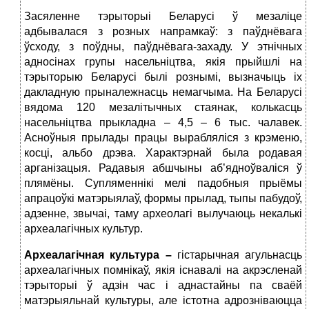
Засяленне тэрыторыі Беларусі ў мезаліце
адбывалася з розных напрамкаў: з паўднёвага
ўсходу, з поўдны, паўднёвага-захаду. У этнічных
адносінах групы насельніцтва, якія прыйшлі на
тэрыторыю Беларусі былі рознымі, вызначыць іх
дакладную прыналежнасць немагчыма. На Беларусі
вядома 120 мезалітычных стаянак, колькасць
насельніцтва прыкладна – 4,5 – 6 тыс. чалавек.
Асноўныя прылады працы вырабляліся з крэменю,
косці, альбо дрэва. Характэрнай была родавая
арганізацыя. Радавыя абшчыны аб’ядноўваліся ў
плямёны. Супляменнікі мелі падобныя прыёмы
апрацоўкі матэрыялаў, формы прылад, тыпы пабудоў,
адзенне, звычаі, таму археолагі вылучаюць некалькі
археалагічных культур.
Археалагічная культура –
гістарычная агульнасць
археалагічных помнікаў, якія існавалі на акрэсленай
тэрыторыі ў адзін час і аднастайны па сваёй
матэрыяльнай культуры, але істотна адрозніваюцца