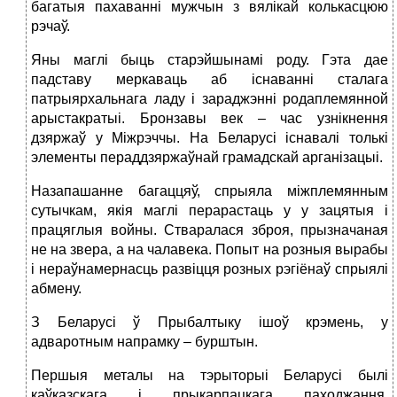
багатыя пахаванні мужчын з вялікай колькасцюю
рэчаў.
Яны маглі быць старэйшынамі роду. Гэта дае
падставу меркаваць аб існаванні сталага
патрыярхальнага ладу і зараджэнні родаплемянной
арыстакратыі. Бронзавы век – час узнікнення
дзяржаў у Міжрэччы. На Беларусі існавалі толькі
элементы пераддзяржаўнай грамадскай арганізацыі.
Назапашанне багаццяў, спрыяла міжплемянным
сутычкам, якія маглі перарастаць у у зацятыя і
працяглыя войны. Стваралася зброя, прызначаная
не на звера, а на чалавека. Попыт на розныя вырабы
і нераўнамернасць развіцця розных рэгіёнаў спрыялі
абмену.
З Беларусі ў Прыбалтыку ішоў крэмень, у
адваротным напрамку – бурштын.
Першыя металы на тэрыторыі Беларусі былі
каўказскага і прыкарпацкага паходжання.