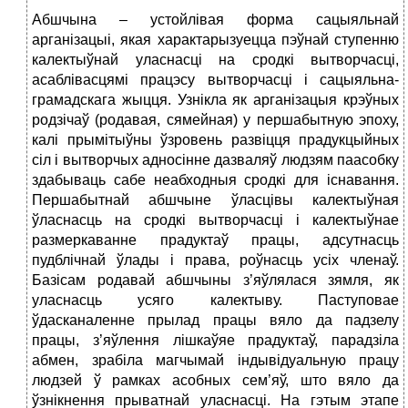
Абшчына – устойлівая форма сацыяльнай
арганізацыі, якая характарызуецца пэўнай ступенню
калектыўнай уласнасці на сродкі вытворчасці,
асаблівасцямі працэсу вытворчасці і сацыяльна-
грамадскага жыцця. Узнікла як арганізацыя крэўных
родзічаў (родавая, сямейная) у першабытную эпоху,
калі прымітыўны ўзровень развіцця прадукцыйных
сіл і вытворчых адносінне дазваляў людзям паасобку
здабываць сабе неабходныя сродкі для існавання.
Першабытнай абшчыне ўласцівы калектыўная
ўласнасць на сродкі вытворчасці і калектыўнае
размеркаванне прадуктаў працы, адсутнасць
пудблічнай ўлады і права, роўнасць усіх членаў.
Базісам родавай абшчыны з’яўлялася зямля, як
уласнасць усяго калектыву. Паступовае
ўдасканаленне прылад працы вяло да падзелу
працы, з’яўлення лішкаўяе прадуктаў, парадзіла
абмен, зрабіла магчымай індывідуальную працу
людзей ў рамках асобных сем’яў, што вяло да
ўзнікнення прыватнай уласнасці. На гэтым этапе