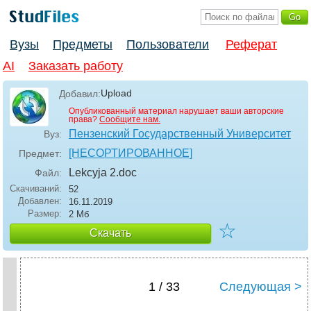
Вузы
Предметы
Пользователи
Реферат
AI
Заказать работу
Upload
Добавил:
Опубликованный материал нарушает ваши авторские
права?
Сообщите нам.
Пензенский Государственный Университет
Вуз:
[НЕСОРТИРОВАННОЕ]
Предмет:
Lekcyja 2
.doc
Файл:
Скачиваний:
52
Добавлен:
16.11.2019
Размер:
2 Мб
☆
Скачать
1 / 33
Следующая >