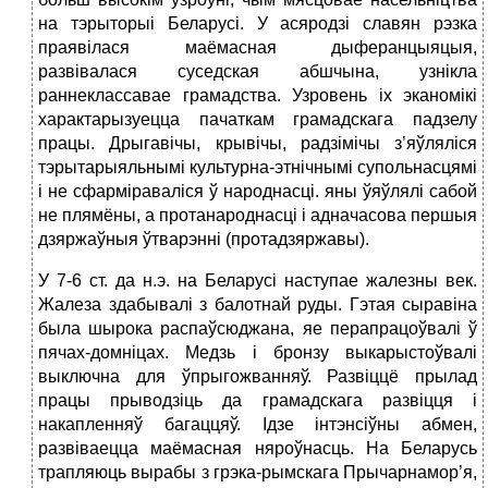
на тэрыторыі Беларусі. У асяродзі славян рэзка
праявілася маёмасная дыферанцыяцыя,
развівалася суседская абшчына, узнікла
раннеклассавае грамадства. Узровень іх эканомікі
характарызуецца пачаткам грамадскага падзелу
працы. Дрыгавічы, крывічы, радзімічы з’яўляліся
тэрытарыяльнымі культурна-этнічнымі супольнасцямі
і не сфарміраваліся ў народнасці. яны ўяўлялі сабой
не плямёны, а протанароднасці і адначасова першыя
дзяржаўныя ўтварэнні (протадзяржавы).
У 7-6 ст. да н.э. на Беларусі наступае жалезны век.
Жалеза здабывалі з балотнай руды. Гэтая сыравіна
была шырока распаўсюджана, яе перапрацоўвалі ў
пячах-домніцах. Медзь і бронзу выкарыстоўвалі
выключна для ўпрыгожванняў. Развіццё прылад
працы прыводзіць да грамадскага развіцця і
накапленняў багаццяў. Ідзе інтэнсіўны абмен,
развіваецца маёмасная няроўнасць. На Беларусь
трапляюць вырабы з грэка-рымскага Прычарнамор’я,