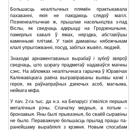
Большасць неалітычных плямён практыкавала
пахаванні, якія не пакідаюць слядоў магіл.
Позненеалтычнае ж, прышлае насельніцтва з-пад
Віслы, як сведчаць адкрыцці на Гродзеншчыне,
памерлых хавалі ў ямах, нярэдка, абставіўшы
каменнымі плітамі. У такія дамавіны нябожчыкам
клалі упрыгожванні, посуд, забітых жывёл, людзей.
Знаходкі арнаментаваных вырабаў і зубоў звяроў
сведчаць, што шэрагу прадметаў надаваўся маічны
сэнс. На абломках неалітычнага гаршчка ў Юравічах
Калінкавіцкага раёна выгравіраваны выявы качкі і
героя, як раўнапраўных дзеючых асоб, магчыма,
нейкага міфа.
У пач. 2-га тыс. да н.э. на Беларусі з’явіліся першыя
металічныя рэчы. Спачатку медныя, а потым –
бронзавыя. Яны былі прывазныя, бо сваёй сыравіны
не было. Пераважную большасць прылад працы па-
ранейшаму выраблялі з крэмня. Новым спосабам