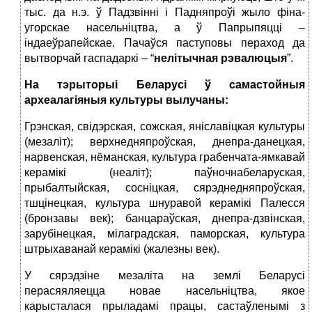
тыс. да н.э. ў Падзвінні і Падняпроўі жыло фіна-
угорскае насельніцтва, а ў Папрыпяцці –
індаеўрапейскае. Пачаўся паступовы пераход да
вытворчай гаспадаркі – “
нелітычная рэвалюцыя
”.
На тэрыторыі Беларусі ў самастойныя
археалагіяныя культуры вылучаны:
Грэнская, свідэрская, сожская, яніславіцкая культуры
(мезаліт); верхнедняпроўская, днепра-данецкая,
нарвенская, нёманская, культура грабенчата-ямкавай
керамікі (неаліт); паўночнабеларуская,
прыбалтыйская, сосніцкая, сярэднедняпроўская,
тшцінецкая, культура шнуравой керамікі Палесся
(бронзавы век); банцараўская, днепра-дзвінская,
зарубінецкая, мілаградская, паморская, культура
штрыхаванай керамікі (жалезны век).
У сярэдзіне мезаліта на землі Беларусі
перасяяляецца новае насельніцтва, якое
карысталася прыладамі працы, састаўленымі з