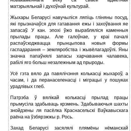
матэрыяльнай і духоўнай культурай.
Жыхары Беларусі навучыліся ляпіць гліняны посуд,
які прызначаўся для гатавання ежы і захоўвання яе
запасаў. У кан. эпохі ўжо вырабляліся каменныя
прылады працы. Але галоўнае, у краі пачалі
распаўсюджвацца прынцыпова новыя формы
гаспадарання – земляробства і жывёлагадоўлі. Яны
значна папаўнялі запасы харчавання чалавека,
рабілі яго больш незалежным ад прыроды.
Усё гэта вяло да павялічэння колькасці жыхароў, а
часам, і да перанаселенасці і міграцыі у пошуках
урадлівых глеб.
Патрэба ў вялікай колькасці прылад працы
прымусіла здабываць крэмень. Здабываючыя шахты
знойдзены ля пасёлка Краснасельскі Ваўкавыскага
раёна на ўзбярэжжы р. Рось.
Захад Беларусі засялялі плямёны нёманскай