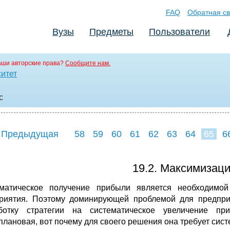
FAQ
Обратная св
Вузы
Предметы
Пользователи
аши авторские права?
Сообщите нам.
ситет
c
 Предыдущая
58
59
60
61
62
63
64
65
6
73
74
75
7
19.2. Максимизац
матическое получение прибыли является необходимой
риятия. Поэтому доминирующей проблемой для предприя
аботку стратегии на систематическое увеличение п
плановая, вот почему для своего решения она требует сист