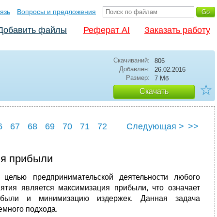
язь
Вопросы и предложения
Добавить файлы
Реферат AI
Заказать работу
Скачиваний:
806
Добавлен:
26.02.2016
Размер:
7 Мб
☆
Скачать
6
67
68
69
70
71
72
Следующая >
>>
6
77
ия прибыли
 целью предпринимательской деятельности любого
тия является максимизация прибыли, что означает
рибыли и минимизацию издержек. Данная задача
емного подхода.