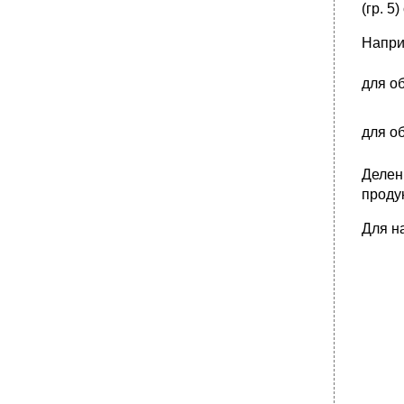
(гр. 
Напри
для о
для о
Делен
проду
Для на