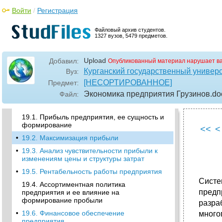
18.1. Сущность и классификация издержек
Войти
/
Регистрация
•
18.2. Постоянные и переменные издержки
производства
Файловый архив студентов.
1327 вузов, 5479 предметов.
•
18.3. Определение предельных издержек
производства
Upload
Добавил:
Опубликованный материал нарушает в
•
18.4. Смета и калькуляция затрат
Курганский государственный универ
Вуз:
•
18.5. Основные направления снижения
[НЕСОРТИРОВАННОЕ]
Предмет:
издержек производства
Экономика предприятия Грузинов
.do
Файл:
•
Глава 19. Формирование финансовых
результатов деятельности предприятия
19.1. Прибыль предприятия, ее сущность и
формирование
<<
<
•
19.2. Максимизация прибыли
•
19.3. Анализ чувствительности прибыли к
изменениям цены и структуры затрат
•
19.5. Рентабельность работы предприятия
Систе
19.4. Ассортиментная политика
предп
предприятия и ее влияние на
формирование пробыли
разр
•
19.6. Финансовое обеспечение
много
предприятия