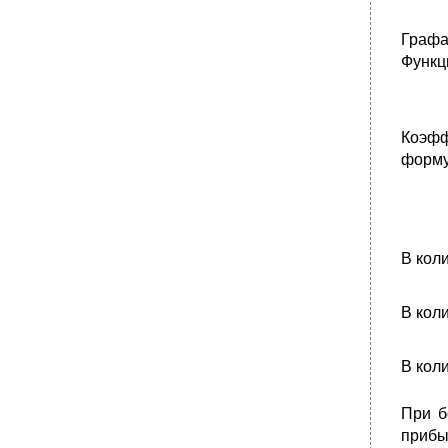
Графа
Функц
Коэфф
форму
В кол
В кол
В кол
При б
прибы