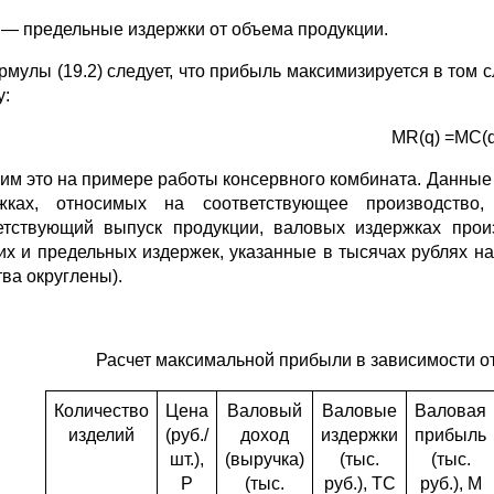
 — предельные издержки от объема продукции.
рмулы (19.2) следует, что прибыль максимизируется в том 
у:
MR(q) =MC(q
им это на примере работы консервного комбината. Данные
ржках, относимых на соответствующее производство
етствующий выпуск продукции, валовых издержках прои
их и предельных издержек, указанные в тысячах рублях на
тва округлены).
Расчет максимальной прибыли в зависимости о
Количество
Цена
Валовый
Валовые
Валовая
изделий
(руб./
доход
издержки
прибыль
шт.),
(выручка)
(тыс.
(тыс.
Р
(тыс.
руб.), ТС
руб.), М