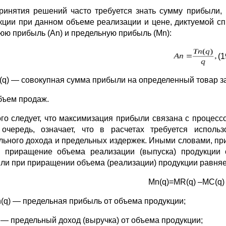
ринятия решений часто требуется знать сумму прибыли, 
кции при данном объеме реализации и цене, диктуемой с
юю прибыль (An) и предельную прибыль (Мn):
(1
n(q) — совокупная сумма прибыли на определенный товар з
бъем продаж.
ого следует, что максимизация прибыли связана с процес
очередь, означает, что в расчетах требуется исполь
льного дохода и предельных издержек. Иными словами, при
 приращение объема реализации (выпуска) продукции о
ли при приращении объема (реализации) продукции равняет
Mn(q)=MR(q) –MC(q) =
n(q) — предельная прибыль от объема продукции;
 — предельный доход (выручка) от объема продукции;