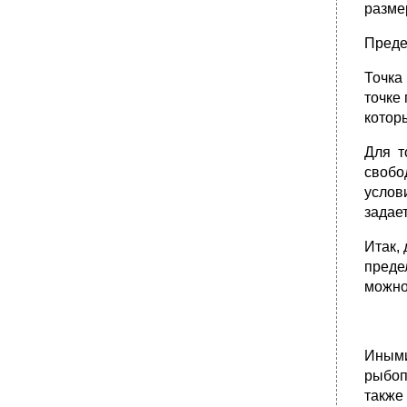
размер
Преде
Точка
точке
котор
Для т
свобо
услов
задае
Итак,
преде
можно
Иным
рыбоп
также