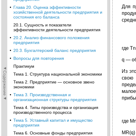
Для п
•
Глава 20. Оценка эффективности
хозяйственной деятельности предприятия и
проду
состояния его баланса
средн
20.1. Сущность и показатели
эффективности деятельности предприятия
•
20.2. Анализ финансового положения
предприятия
где T
•
20.3. Бухгалтерский баланс предприятия
•
Вопросы для повторения
q — о
Практикум
◄Содержание◄
Из эт
Тема 1. Структура национальной экономики
свою 
Тема 2. Предприятие — основное звено
преде
экономики
малое
•
Тема 3. Производственная и
прибы
организационная структуры предприятия
Тема 4. Типы производства и организация
производственного процесса
•
Тема 5. Уставный капитал и имущество
где M
предприятия
MR(q)
Тема 6. Основные фонды предприятия