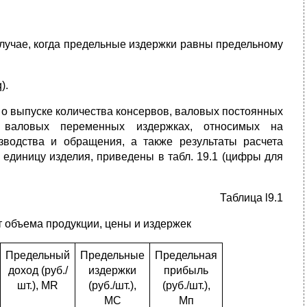
случае, когда предельные издержки равны предельному
).
 о выпуске количества консервов, валовых постоянных
, валовых переменных издержках, относимых на
зводства и обращения, а также результаты расчета
 единицу изделия, приведены в табл. 19.1 (цифры для
Таблица l9.1
т объема продукции, цены и издержек
Предельный
Предельные
Предельная
доход (руб./
издержки
прибыль
шт.), MR
(руб./шт.),
(руб./шт.),
МС
Мп