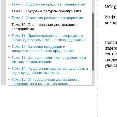
•
Тема 7. Оборотные средства предприятия
МС(q)
Тема 8. Трудовые ресурсы предприятия
Из фо
•
Тема 9. Стратегия развития предприятия
доход
Тема 10. Планирование деятельности
предприятия
•
Тема 11. Производственная программа и
производственные мощности предприятия
Поясн
•
Тема 12. Качестве продукции и
изде
конкурентоспособность предприятия
соотв
•
Тема 13. Ценовая политика предприятия и
средн
методы ее реализации
удобс
•
Тема 14. Предпринимательство, сущность и
виды предпринимательства
•
Тема 15. Инновационная деятельность
предприятия и подготовка нового
производства
•
Тема 16. Инвестиционная деятельность
предприятия
•
Тема 17. Бизнес-план предприятия
Тема 18. Издержки производства и
себестоимость продукции