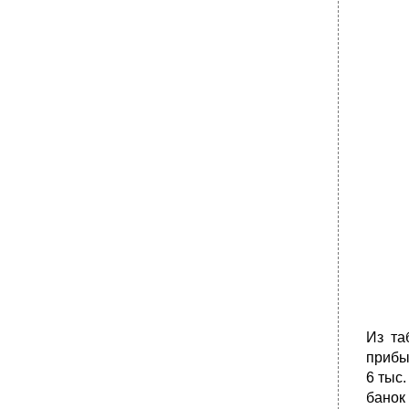
Из та
прибы
6 тыс
банок