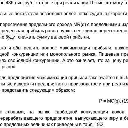
е 436 тыс. руб., которые при реализации 10 тыс. шт. могут в
льные показатели позволяют более четко судить о скорости и
 пересечения предельного дохода MR(q) с предельными из
 предельная прибыль равна нулю, а ее кривая пересекает о
ые будут снижать сумму валовой прибыли.
ого чтобы решить вопрос максимизации прибыли, важно 
дной конкуренции или монопольного рынка. Пищевые пре
иях свободной конкуренции. А это означает, что за цену р
т рынок.
 для предприятия максимизация прибыли заключается в выб
льные издержки предприятия в производстве и при реализ
 представить следующим образом:
Р = MC(q). (19
и словами, на рынке свободной конкуренции доход
ерерабатывающего предприятия, выпускающего икру в бан
 о предельных величинах приведены в табл. 19.2.