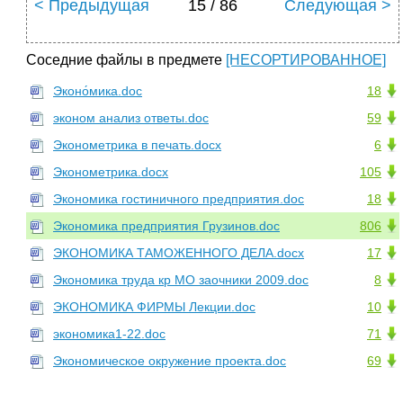
< Предыдущая
15 / 86
Следующая >
Соседние файлы в предмете
[НЕСОРТИРОВАННОЕ]
Эконо́мика.doc
18
эконом анализ ответы.doc
59
Эконометрика в печать.docx
6
Эконометрика.docx
105
Экономика гостиничного предприятия.doc
18
Экономика предприятия Грузинов.doc
806
ЭКОНОМИКА ТАМОЖЕННОГО ДЕЛА.docx
17
Экономика труда кр МО заочники 2009.doc
8
ЭКОНОМИКА ФИРМЫ Лекции.doc
10
экономика1-22.doc
71
Экономическое окружение проекта.doc
69