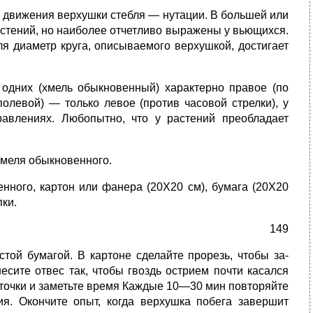
 движения верхуш­ки стебля — нутации. В большей или
стений, но наиболее отчетливо вы­ражены у вьющихся.
диа­метр круга, описываемого верхушкой, достига­ет
одних (хмель обыкновен­ный) характерно правое (по
 полевой) — только левое (против часовой стрелки), у
авлениях. Любо­пытно, что у растений преобладает
хмеля обыкновенного.
ого, картон или фа­нера (20Х20 см), бумага (20Х20
пки.
149
стой бумагой. В картоне сделайте прорезь, чтобы за­
е­сите отвес так, чтобы гвоздь острием почти касался
 точки и заметьте время Каж­дые 10—30 мин повто­ряйте
ия. Окончите опыт, когда верхушка побега завершит