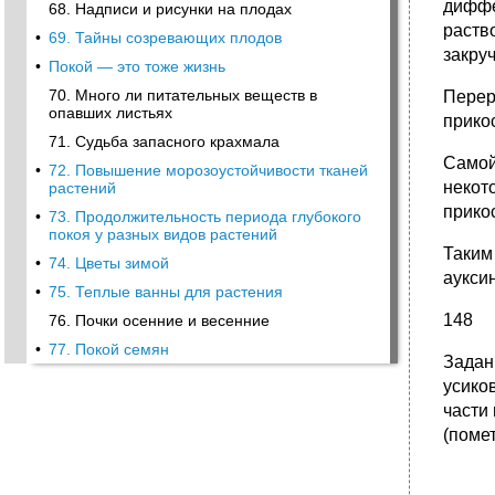
диффе
68. Надписи и рисунки на плодах
раств
•
69. Тайны созревающих плодов
закру
•
Покой — это тоже жизнь
70. Много ли питательных веществ в
Перер
опавших листьях
прико
71. Судьба запасного крахмала
Самой
•
72. Повышение морозоустойчивости тканей
некот
растений
прико
•
73. Продолжительность периода глубокого
покоя у разных видов растений
Таким
•
74. Цветы зимой
аукси
•
75. Теплые ванны для растения
148
76. Почки осенние и весенние
•
77. Покой семян
Задан
усико
части
(помет