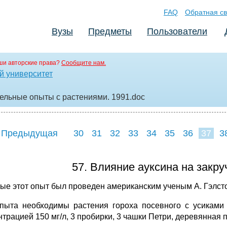
FAQ
Обратная св
Вузы
Предметы
Пользователи
ши авторские права?
Сообщите нам.
й университет
ительные опыты с растениями. 1991
.doc
 Предыдущая
30
31
32
33
34
35
36
37
3
45
46
47
4
57. Влияние ауксина на закру
ые этот опыт был проведен амери­канским ученым А. Гэлст
пыта необходимы растения гороха посевного с усиками н
трацией 150 мг/л, 3 пробирки, 3 чашки Петри, дере­вянная 