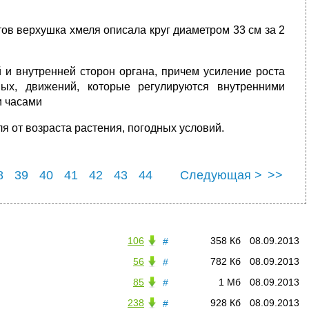
ов верхушка хмеля описала круг диаметром 33 см за 2
и внутренней сторон орга­на, причем усиление роста
ых, движений, которые регулируются внут­ренними
и часами
 от возраста расте­ния, погодных условий.
8
39
40
41
42
43
44
Следующая >
>>
8
49
106
358 Кб
08.09.2013
#
56
782 Кб
08.09.2013
#
85
1 Мб
08.09.2013
#
238
928 Кб
08.09.2013
#