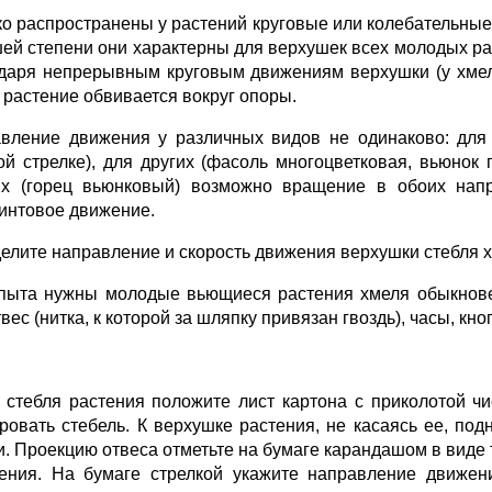
о распространены у растений кру­говые или колебательные
ей степени они характерны для верхушек всех молодых ра
даря непрерывным круговым движениям верхушки (у хмеля 
) растение обвивается вокруг опоры.
вление движения у различных видов не одинаково: для 
ой стрел­ке), для других (фасоль многоцветковая, вью­нок
их (горец вьюнковый) возмож­но вращение в обоих напр
интовое движение.
елите направление и скорость дви­жения верхушки стебля 
пыта нужны молодые вьющиеся растения хмеля обыкновенн
твес (нитка, к которой за шляпку привязан гвоздь), часы, кно
 стебля ра­стения положите лист картона с приколотой чи
ровать стебель. К верхушке растения, не касаясь ее, подн
. Про­екцию отвеса отметь­те на бумаге каран­дашом в виде
ения. На бумаге стрелкой ука­жите направление движен