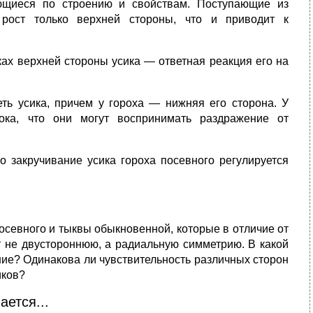
щиеся по строению и свойствам. Поступающие из
 рост только верхней стороны, что и приводит к
ках верхней стороны усика — ответная реакция его на
ть усика, причем у гороха — нижняя его сторона. У
ока, что они могут воспринимать раздра­жение от
о закручивание уси­ка гороха посевного регулируется
осевного и тыквы обыкновенной, которые в отличие от
т не двустороннюю, а радиальную симметрию. В какой
ние? Одинакова ли чувствительность различных сторон
иков?
ается...