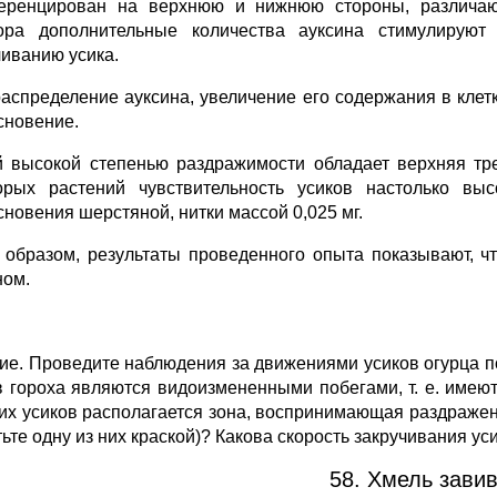
ренцирован на верхнюю и нижнюю стороны, различаю
ора дополнительные количества ауксина стимулируют
чиванию усика.
аспределение ауксина, увеличение его содержания в клет
сно­вение.
 высокой степенью раздражимо­сти обладает верхняя тре
орых растений чувствительность усиков настолько выс
сновения шерстяной, нитки массой 0,025 мг.
 образом, результаты проведенного опыта показывают, чт
ном.
ие. Проведите наблюдения за движениями усиков огурца п
в гороха являются видоизмененными побегами, т. е. имею
 их усиков распола­гается зона, воспринимающая раздраже
ьте одну из них краской)? Ка­кова скорость закручивания ус
58. Хмель завив