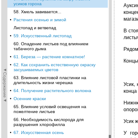
усиков гороха
Аукси
58. Хмель завивается...
конце
магаз
•
Растения осенью и зимой
Листопад и ветвепад
В сто
•
59. Искусственный листопад
листь
60. Опадение листьев под влиянием
табачного дыма
Рядом
•
61. Береза — растение комнатное!
Концы 
•
62. Как сохранить естественную окраску
◄Содержание◄
засушиваемых цветов
63. Влияние листовой пластинки на
длительность жизни черешка
Усик,
•
64. Получение растительного волокна
конца
•
Осенние краски
Нижню
65. Влияние условий освещения на
опо­р
пожелтение листьев
66. Необходимость кислорода для
Усик 
разрушения хлорофилла
•
67. Искусственная осень
У гор