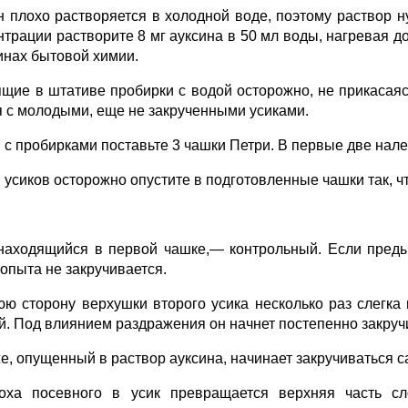
н плохо растворяется в холодной воде, поэтому раствор 
нтрации растворите 8 мг ауксина в 50 мл воды, нагревая д
инах бытовой химии.
ящие в штативе пробирки с водой осторожно, не прикасаясь
я с молодыми, еще не закрученными усиками.
 с пробирками поставьте 3 чашки Пет­ри. В первые две нале
усиков осторожно опустите в под­готовленные чашки так, чт
 находящийся в первой чашке,— контрольный. Если пред
 опыта не закручивается.
ю сторону верхушки второго усика несколько раз слегка 
ой. Под влиянием раздражения он начнет по­степенно закруч
же, опущенный в раствор ауксина, начинает закручиваться 
оха посевного в усик превращается верхняя часть слож