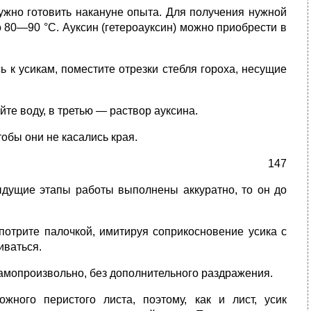
нужно готовить накануне опыта. Для получения нужной
о 80—90 °С. Ауксин (гетероауксин) можно приобрести в
 к усикам, помести­те отрезки стебля гороха, несущие
йте воду, в третью — раствор ауксина.
обы они не каса­лись края.
147
ыдущие этапы работы выполнены аккуратно, то он до
потрите палоч­кой, имитируя соприкосновение усика с
иваться.
самопроизвольно, без дополнительного раздражения.
ного перистого листа, по­этому, как и лист, усик