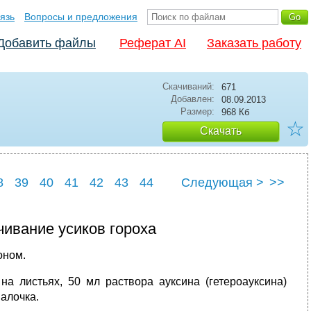
язь
Вопросы и предложения
Добавить файлы
Реферат AI
Заказать работу
Скачиваний:
671
Добавлен:
08.09.2013
Размер:
968 Кб
☆
Скачать
8
39
40
41
42
43
44
Следующая >
>>
8
49
чивание усиков гороха
оном.
а листьях, 50 мл раство­ра ауксина (гетероауксина)
палочка.