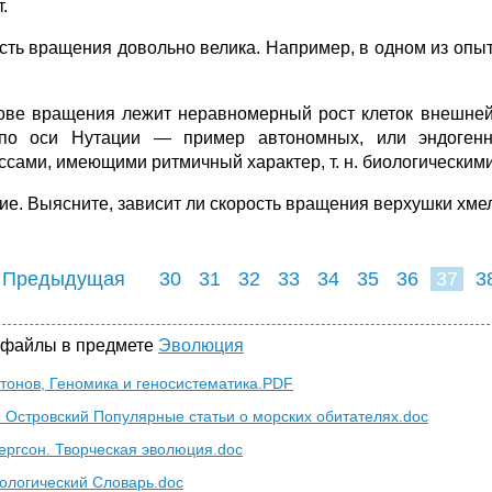
.
сть вращения довольно велика. На­пример, в одном из опыт
ове вращения лежит неравномерный рост клеток внешней 
по оси Ну­тации — пример автономных, или эндоген­н
ссами, имеющими ритмичный характер, т. н. биологическим
ие. Выясните, зависит ли скорость вращения верхушки хмеля
 Предыдущая
30
31
32
33
34
35
36
37
3
45
46
47
4
 файлы в предмете
Эволюция
нтонов, Геномика и геносистематика.PDF
 Островский Популярные статьи о морских обитателях.doc
ергсон. Творческая эволюция.doc
ологический Словарь.doc