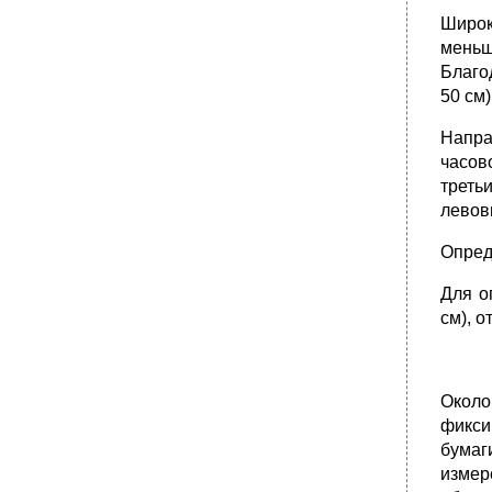
Широк
меньш
Благо
50 см
Напра
часов
треть
левов
Опред
Для о
см), о
Около
фикси
бумаги
измер