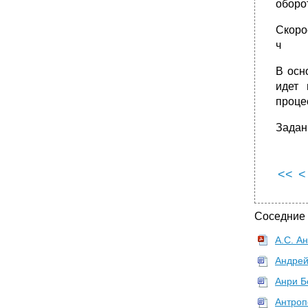
оборот
Скоро
ч
В осн
идет 
проце
Задан
<<
<
Соседние
А.С. А
Андрей
Анри Б
Антроп