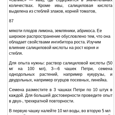
коли­чествах. Кроме ивы, салициловая кислота
выделена из стеблей злаков, корней томатов,
87
мякоти плодов лимона, земляники, абрикоса. Ее
широкое распространение обусловлено тем, что она
обладает свойствами ингибитора роста. Изучим
влияние салициловой кислоты на рост корня и
стебля.
Для опыта нужны: раствор салициловой кис­лоты (50
мг на 100 мл), 3—6 чашек Петри, семена
однодольных растений, например ку­курузы, и
двудольных, например огурцов посев­ных, линейка.
Семена разместите в 3 чашках Петри по 10 штук в
каждой. Для большей досто­верности проведите опыт
в двух-, трехкратной повторности.
В первую чашку налейте 10 мл воды,
во вторую 5 мл