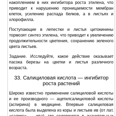
накоплением в них ингибитора роста этилена, что
приводит к нарушению проница­емости мембран
клеток, усилению распада белков, а в листьях и
хлорофилла.
Поступающие в лепестки и листья цитокинины
тормозят синтез этилена, что приводит к увеличению
продолжительности цветения, сохранению зеленого
цвета листьев.
Задание. Исследуйте, какое действие оказывает
пасока березы на цветки и листья различного
возраста.
33. Салициловая кислота — ингибитор
роста растений
Широко известно применение салицило­вой кислоты
и ее производного — ацетилсалициловой кислоты
(аспирина) в медицине. Впервые салициловая
кислота была выделена из коры и листьев ив (от лат.
«саликс» — ива), где содержится в значительных