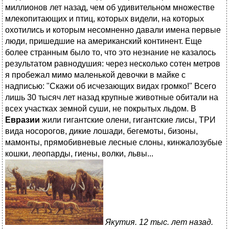
миллионов лет назад, чем об удивительном множестве
млекопитающих и птиц, которых видели, на которых
охотились и которым несомненно давали имена первые
люди, пришедшие на американский континент. Еще
более странным было то, что это незнание не казалось
результатом равнодушия: через несколько сотен метров
я пробежал мимо маленькой девочки в майке с
надписью: "Скажи об исчезающих видах громко!" Всего
лишь 30 тысяч лет назад крупные животные обитали на
всех участках земной суши, не покрытых льдом. В
Евразии
жили гигантские олени, гигантские лисы, ТРИ
вида носорогов, дикие лошади, бегемоты, бизоны,
мамонты, прямобивневые лесные слоны, кинжалозубые
кошки, леопарды, гиены, волки, львы...
Якутия. 12 тыс. лет назад.