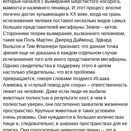
которые начался с вымирания шерстистого носорога,
мамонта и наземного ленивца. И этот процесс вполне
логично достиг кульминации в ХХ веке, когда на грань
исчезновения человек поставил несколько видов самых
больших представителей мегафауны Земли – китов.
Сторонники теории вымирания, вызванного человеком,
такие как Поль Мартин, Джеред Даймонд, Эдвард
Вильсон и Тим Фланнери признают, что данная точка
зрения еще не доказана в каждом отдельном случае
исчезновения того или иного представителя мегафауны.
Однако свидетельства в поддержку этого в целом
настолько убедительны, что вся проблема
превращается, говоря словами позднего Исаака
Азимова, в «глупый повод для спора» – ответственность
лежит на человеке. Даже если люди не выбили
животных полностью в результате охот, в чем я
полностью уверен, они постепенно захватили жизненное
пространство. Крупные животные в таких условиях
очень уязвимы. Они нуждаются в больших количествах
пищи и, следовательно, в широких пространствах для ее
поиска. Они относительно немногочисленны – это в