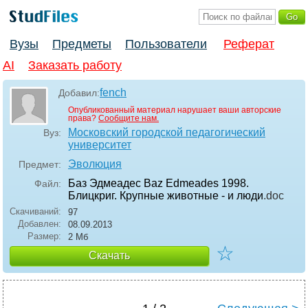
Вузы
Предметы
Пользователи
Реферат
AI
Заказать работу
fench
Добавил:
Опубликованный материал нарушает ваши авторские
права?
Сообщите нам.
Московский городской педагогический
Вуз:
университет
Эволюция
Предмет:
Баз Эдмеадес Baz Edmeades 1998.
Файл:
Блицкриг. Крупные животные - и люди
.doc
Скачиваний:
97
Добавлен:
08.09.2013
Размер:
2 Мб
☆
Скачать