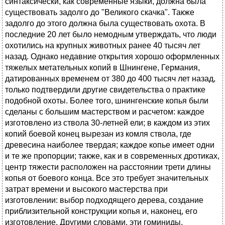
синтаксически, как современные языки, должна была
существовать задолго до "Великого скачка". Также
задолго до этого должна была существовать охота. В
последние 20 лет было немодным утверждать, что люди
охотились на крупных животных ранее 40 тысяч лет
назад. Однако недавние открытия хорошо оформленных
тяжелых метательных копий в Шнингене, Германия,
датированных временем от 380 до 400 тысяч лет назад,
только подтвердили другие свидетельства о практике
подобной охоты. Более того, шнингенские копья были
сделаны с большим мастерством и расчетом: каждое
изготовлено из ствола 30-летней ели; в каждом из этих
копий боевой конец вырезан из комля ствола, где
древесина наиболее твердая; каждое копье имеет одни
и те же пропорции; также, как и в современных дротиках,
центр тяжести расположен на расстоянии трети длины
копья от боевого конца. Все это требует значительных
затрат времени и высокого мастерства при
изготовлении: выбор подходящего дерева, создание
приблизительной конструкции копья и, наконец, его
изготовление. Другими словами, эти гоминиды,