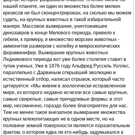
нашей планете, ни один из множества более мелких
кризисов не был сконцентрирован, на сколько мы можем
судить, на крупных животных в такой избирательной
манере. Массовое вымирание, уничтожившее
динозавров в конце Мелового периода, привело к
гибели, к примеру, и множество морских животных -
аммонитов размером с копейку и микроскопических
фораминифер. Вымирание крупных животных
Ледникового периода вот уже более столетия ставит в
тупик ученых. Уже в 1876 году Альфред Руссель Уоллес,
параллельно с Дарвиным открывший эволюцию и
естественный отбор, написал отрывок, который часто
цитируется: «Мы живем в зоологически исправленном
мире, из которого недавно исчезли все самые крупные,
самые свирепые, самые причудливые формы; и этот
мир, несомненно, гораздо более благоприятен для нас.
Тем не менее такое внезапное вымирание множества
крупных млекопитающих не в одном месте, но на
половине земной поверхности является поразительным
фактом, о котором едва ли кто-нибудь задумывался в