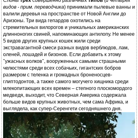
Слоны
трех
совершенно различных
типов
(
и четырех
видов - прим. переводчика
)
принимали пылевые ванны и
валили деревья на пространстве от Новой Англии до
Аризоны. Три вида гепардов охотились на
стремительных вилорогов и уникальных американских
длинноногих свиней, напоминающих антилопу. Не менее
5 видов других крупных кошек жили среди
экстравагантной смеси разных видов верблюдов, лам,
оленей, лошадей и бизонов. Если добавить к этому
"ужасных волков", вооруженных самыми страшными
челюстями среди всех собачьих, гигантских бобров
размером с теленка и громадных броненосцев-
глиптодонтов, а также самого могучего хищника среди
млекопитающих всех времен – степного плоскомордого
медведя, выходит, что Северная Америка содержала
больше видов крупных животных, чем сама Африка, и
выглядела, как супер-Серенгети сегодняшнего дня.