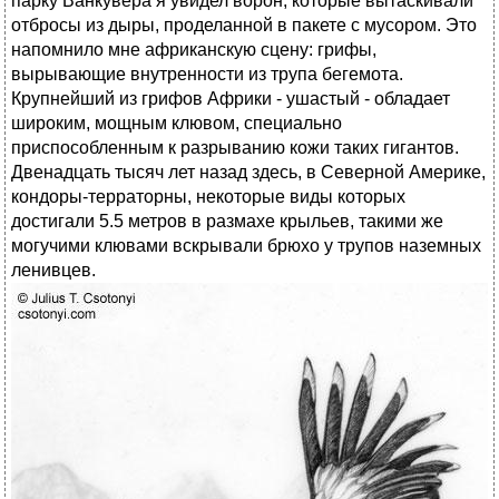
парку Ванкувера я увидел ворон, которые вытаскивали
отбросы из дыры, проделанной в пакете с мусором. Это
напомнило мне африканскую сцену: грифы,
вырывающие внутренности из трупа бегемота.
Крупнейший из грифов Африки - ушастый - обладает
широким, мощным клювом, специально
приспособленным к разрыванию кожи таких гигантов.
Двенадцать тысяч лет назад здесь, в Северной Америке,
кондоры-терраторны, некоторые виды которых
достигали 5.5 метров в размахе крыльев, такими же
могучими клювами вскрывали брюхо у трупов наземных
ленивцев.