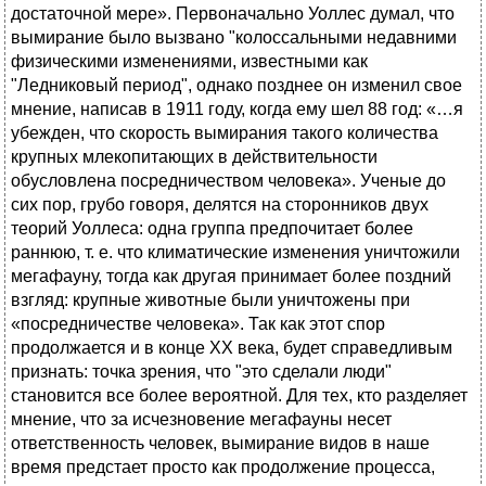
достаточной мере». Первоначально Уоллес думал, что
вымирание было вызвано "колоссальными недавними
физическими изменениями, известными как
"Ледниковый период", однако позднее он изменил свое
мнение, написав в 1911 году, когда ему шел 88 год: «…я
убежден, что скорость вымирания такого количества
крупных млекопитающих в действительности
обусловлена посредничеством человека». Ученые до
сих пор, грубо говоря, делятся на сторонников двух
теорий Уоллеса: одна группа предпочитает более
раннюю, т. е. что климатические изменения уничтожили
мегафауну, тогда как другая принимает более поздний
взгляд: крупные животные были уничтожены при
«посредничестве человека». Так как этот спор
продолжается и в конце ХХ века, будет справедливым
признать: точка зрения, что "это сделали люди"
становится все более вероятной. Для тех, кто разделяет
мнение, что за исчезновение мегафауны несет
ответственность человек, вымирание видов в наше
время предстает просто как продолжение процесса,