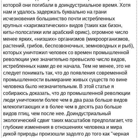
которой они погибали в доиндустриальное время. Хотя
нам и удалось задержать буквально на грани
исчезновения большинство почти истребленных
крупных «харизматических» видов (таких как бизон,
киты-полосатики или арабский орикс), огромное число
менее ярких, «низших» организмов (микроорганизмов,
растений, грибов, беспозвоночных, земноводных и рыб),
которых уничтожил человек со времен промышленной
революции уже значительно превысило число видов,
истребленных нами до ее начала. Тем не менее, это не
следует понимать так, что до появления современной
промышленности вымирание живых существ по вине
человека было незначительным. В этой статье я
собираюсь доказать, что до промышленной революции
люди уничтожили более чем в два раза больше видов
млекопитающих и в более чем в десять раз больше
видов птиц, чем после нее. Доиндустриальный
экологический сдвиг таких масштабов предполагает, что
глубокие изменения в отношениях человека и мира
дикой природы произошли задолго до того как "черная