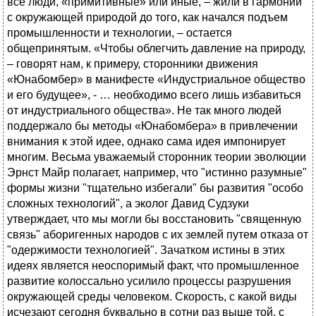
все люди, «примитивные» или иные, – жили в гармонии
с окружающей природой до того, как начался подъем
промышленности и технологии, – остается
общепринятым. «Чтобы облегчить давление на природу,
– говорят нам, к примеру, сторонники движения
«Юнабомбер» в манифесте «Индустриальное общество
и его будущее», - … необходимо всего лишь избавиться
от индустриального общества». Не так много людей
поддержало бы методы «Юнабомбера» в привлечении
внимания к этой идее, однако сама идея импонирует
многим. Весьма уважаемый сторонник теории эволюции
Эрнст Майр полагает, например, что "истинно разумные"
формы жизни "тщательно избегали" бы развития "особо
сложных технологий", а эколог Давид Судзуки
утверждает, что мы могли бы восстановить "священную
связь" аборигенных народов с их землей путем отказа от
"одержимости технологией". Зачатком истины в этих
идеях является неоспоримый факт, что промышленное
развитие колоссально усилило процессы разрушения
окружающей среды человеком. Скорость, с какой виды
исчезают сегодня буквально в сотни раз выше той, с