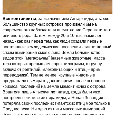
Все континенты
, за исключением Антарктиды, а также
большинство крупных островов произвели бы на
современного наблюдателя впечатление Серенгети того
или иного рода. Затем, между 20 и 10 тысячами лет
назад - как раз перед тем, как люди создали первые
постоянные земледельческие поселения - таинственный
спазм вымирания смел с лица Земли большинство
видов этой "мегафауны" [наземные животные, масса
тела которых превышает сорок килограмм, в группу
включают рептилий, млекопитающих и птиц – прим.
переводчика]. Тем не менее, крупные животные
продолжали вымирать долгое время после основного
кризиса: последний на Земле мамонт исчез с острова
Врангели лишь 4 тысячи лет назад, когда были уже
построены египетские пирамиды, а Новая Зеландия
потеряла своих последних гигантских птиц моа только в
Средние века. Ни одно из пяти массовых вымираний
фауны, которое разрывало плавное течение жизни на