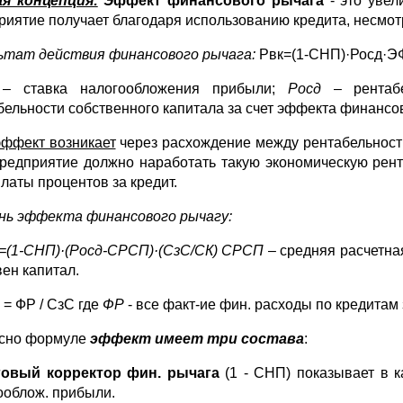
я концепция:
Эффект финансового рычага
- это увел
риятие получает благодаря использованию кредита, несмотр
ьтат действия финансового рычага:
Рвк=(1-СНП)·Росд·Э
 ставка налогообложения прибыли;
Росд
– рентабе
бельности собственного капитала за счет эффекта финансо
эффект возникает
через расхождение между рентабельность
 предприятие должно наработать такую экономическую рент
платы процентов за кредит.
нь эффекта финансового рычагу:
(1-СНП)·(Росд-СРСП)·(СзС/СК) СРСП
– средняя расчетная
вен капитал.
= ФР / СзС где
ФР
- все факт-ие фин. расходы по кредитам 
сно формуле
эффект имеет три состава
:
овый корректор фин. рычага
(1 - СНП) показывает в к
ооблож. прибыли.