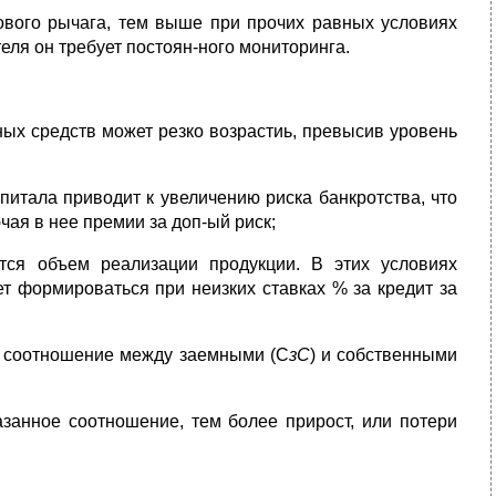
ого рычага, тем выше при прочих равных условиях
теля он требует постоян-ного мониторинга.
ых средств может резко возрастиь, превысив уровень
итала приводит к увеличению риска банкротства, что
чая в нее премии за доп-ый риск;
тся объем реализации продукции. В этих условиях
 формироваться при неизких ставках % за кредит за
 соотношение между заемными (С
зС
) и собственными
азанное соотношение, тем более прирост, или потери