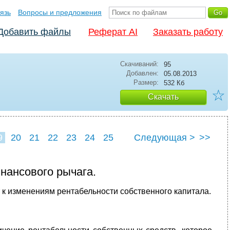
язь
Вопросы и предложения
Добавить файлы
Реферат AI
Заказать работу
Скачиваний:
95
Добавлен:
05.08.2013
Размер:
532 Кб
☆
Скачать
9
20
21
22
23
24
25
Следующая >
>>
нансового рычага.
 к изменениям рентабельности собственного капитала.