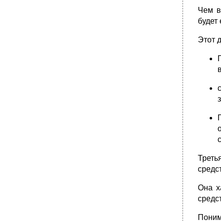
Чем в
будет
Этот 
Треть
средс
Она х
средс
Поним