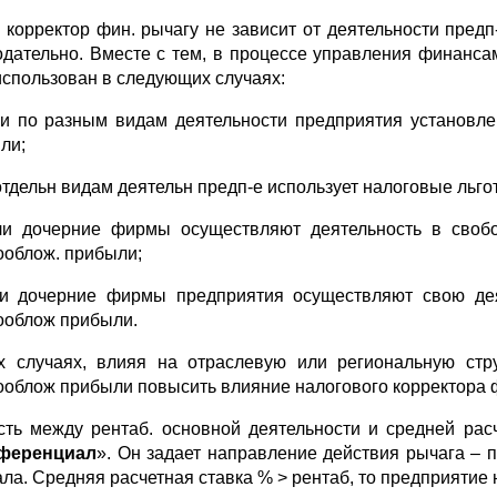
. корректор фин. рычагу не зависит от деятельности предп
одательно. Вместе с тем, в процессе управления финан
использован в следующих случаях:
ли по разным видам деятельности предприятия установ
ли;
 отдельн видам деятельн предп-е использует налоговые льг
ли дочерние фирмы осуществляют деятельность в свобо
ооблож. прибыли;
ли дочерние фирмы предприятия осуществляют свою дея
ооблож прибыли.
х случаях, влияя на отраслевую или региональную стр
ооблож прибыли повысить влияние налогового корректора ф
сть между рентаб. основной деятельности и средней ра
ференциал
». Он задает направление действия рычага – 
ала. Средняя расчетная ставка % > рентаб, то предприятие 