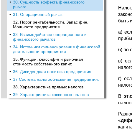
•
30. Сущность эффекта финансового
рычага.
Налог
закон
•
31. Операционный рычаг.
быть 
32. Порог рентабельности. Запас фин.
Мощности предприятия.
а) ес
•
33. Взаимодействие операционного и
прибы
финансового рычагов.
•
34. Источники финансирования финансовой
б) по
деятельности предприятия.
35. Функции, классиф-я и рыночная
в) ес
стоимость собственного капит.
налог
•
36. Дивидендная политика предприятия.
г) ес
•
37 Система налогообложения предприятия.
налог
38. Характеристика прямых налогов.
•
39. Характеристика косвенных налогов.
В эти
налог
Разно
«
диф
капит