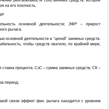
ичение рентабельности собственных средств, которое
я на его платность.
ФР
льность основной деятельности;
ЭФР
– прирост
вого рычага.
ю основной деятельности и "ценой" заемных средств.
абельность, чтобы средств хватило, по крайней мере,
 ставка процента;
СзС
– сумма заемных средств; СК –
за период;
акой связи эффект фин. рычага находится с уровнем