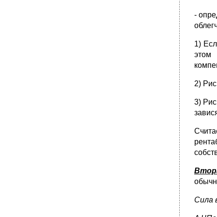
- опр
облег
1) Ес
этом
компе
2) Ри
3) Ри
завися
Счита
рента
собст
Втора
обычн
Сила 