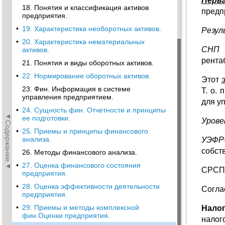
Перва
18. Понятия и классификация активов
предп
предприятия.
•
19. Характеристика необоротных активов.
Резул
•
20. Характеристика нематериальных
СНП
–
активов.
рента
21. Понятия и виды оборотных активов.
•
22. Нормирование оборотных активов.
Этот
23. Фин. Информация в системе
Т. о.
управления предприятием.
для у
•
24. Сущность фин. Отчетности и принципы
◄Содержание◄
ее подготовки.
Урове
•
25. Приемы и принципы финансового
анализа.
УЭФР=
собст
26. Методы финансового анализа.
•
27. Оценка финансового состояния
СРСП 
предприятия.
•
28. Оценка эффективности деятельности
Согла
предприятия.
•
29. Приемы и методы комплексной
Налог
фин.Оценки предприятия.
налог