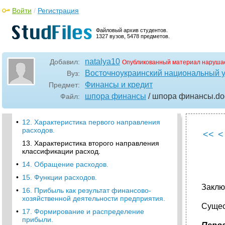
6. Принципы финансовой деятельности
Войти
/
Регистрация
предприятия.
•
7. Основные направления финансовой
Файловый архив студентов.
работы.
1327 вузов, 5478 предметов.
8. Управление финансовой деятельностью.
•
10. Понятие и классификация доходов
natalya10
Добавил:
Опубликованный материал нарушае
предприятия.
Восточноукраинский национальный у
Вуз:
9. Механизм управления финансовой
Финансы и кредит
Предмет:
деятельностью.
шпора финансы
/ шпора финансы
.do
Файл:
•
11. Понятие и классификация затрат
предприятия.
•
12. Характеристика первого направления
расходов.
<<
<
13. Характеристика второго направления
классификации расход.
•
14. Обращение расходов.
•
15. Функции расходов.
Заклю
•
16. Прибыль как результат финансово-
хозяйственной деятельности предприятия.
Сущес
•
17. Формирование и распределение
прибыли.