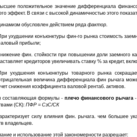
ысшее положительное значение дифференциала финансов
 его эффект. В связи с высокой динамичностью этого показа
динамизм обусловлен действием ряда
фактор
.
При ухудшении конъюнктуры фин-го рынка стоимость заемн
валовый прибыли;
снижение фин. стойкости при повышении доли заемного кап
заставляет кредиторов увеличивать ставку % за кредит, вклю
При ухудшения конъюнктуры товарного рынка сокращае
отрицательная величина дифференциала фин рычага может
счет снижения коэффициента валовой рентаб. активов.
я составляющая формулы -
плечо финансового рычага
-
твами (СК):
ПФР = СзС/СК
арактеризует силу влияния фин. рычага. чем большее ук
тв владельцев.
ание и использование этой закономерности разрешает: