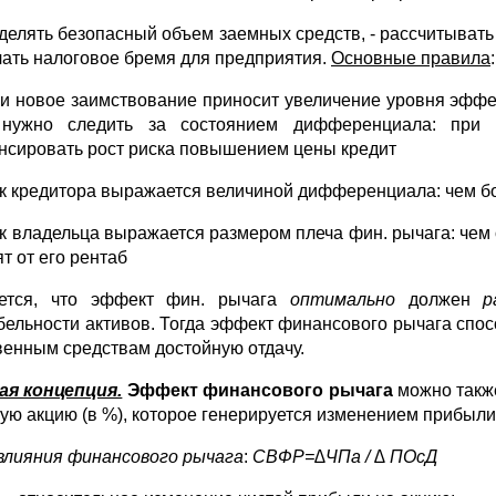
еделять безопасный объем заемных средств, - рассчитывать 
чать налоговое бремя для предприятия.
Основные правила
:
ли новое заимствование приносит увеличение уровня эффек
 нужно следить за состоянием дифференциала: при 
нсировать рост риска повышением цены кредит
ск кредитора выражается величиной дифференциала: чем б
ск владельца выражается размером плеча фин. рычага: чем
т от его рентаб
ется, что эффект фин. рычага
оптимально
должен
р
бельности активов. Тогда эффект финансового рычага спо
венным средствам достойную отдачу.
я концепция.
Эффект финансового рычага
можно также
ую акцию (в %), которое генерируется изменением прибыли 
влияния финансового рычага
:
СВФР=∆ЧПа / ∆ ПОсД