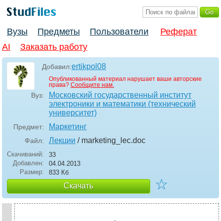
Вузы
Предметы
Пользователи
Реферат
AI
Заказать работу
ertikpol08
Добавил:
Опубликованный материал нарушает ваши авторские
права?
Сообщите нам.
Московский государственный институт
Вуз:
электроники и математики (технический
университет)
Маркетинг
Предмет:
Лекции
/ marketing_lec
.doc
Файл:
Скачиваний:
33
Добавлен:
04.04.2013
Размер:
833 Кб
☆
Скачать