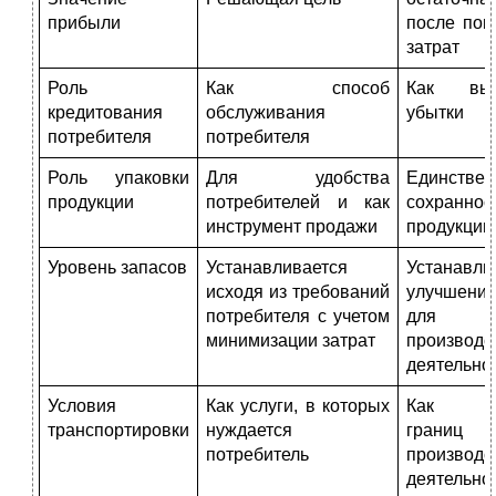
прибыли
после пок
затрат
Роль
Как способ
Как вын
кредитования
обслуживания
убытки
потребителя
потребителя
Роль упаковки
Для удобства
Единств
продукции
потребителей и как
сохраннос
инструмент продажи
продукции
Уровень запасов
Устанавливается
Устанавли
исходя из требований
улучшени
потребителя с учетом
для
минимизации затрат
производс
деятельно
Условия
Как услуги, в которых
Как ра
транспортировки
нуждается
границ
потребитель
производс
деятел