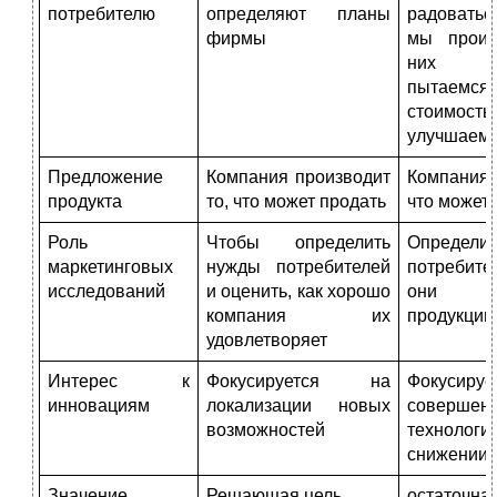
потребителю
определяют планы
радоватьс
фирмы
мы произ
них пр
пытаемс
стоим
улучшаем 
Предложение
Компания производит
Компания 
продукта
то, что может продать
что может 
Роль
Чтобы определить
Определи
маркетинговых
нужды потребителей
потребит
исследований
и оценить, как хорошо
они п
компания их
продукци
удовлетворяет
Интерес к
Фокусируется на
Фокусир
инновациям
локализации новых
совершенс
возможностей
техно
снижении 
Значение
Решающая цель
остаточна