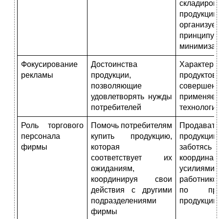
складиров
продукции
организ
принципу
минимизац
Фокусирование
Достоинства
Характери
рекламы
продукции,
проду
позволяющие
совершенс
удовлетворять нужды
применяе
потребителей
технологи
Роль торгового
Помочь потребителям
Продавать
персонала
купить продукцию,
продук
фирмы
которая
забо
соответствует их
коорди
ожиданиям,
усилиям
координируя свои
работни
действия с другими
по про
подразделениями
продукции
фирмы