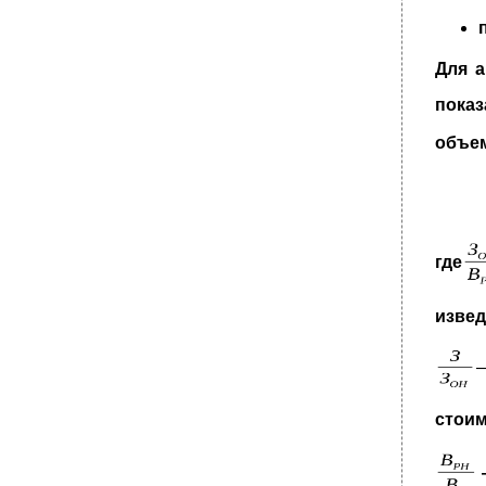
Для а
показ
объем
где
извед
стоим