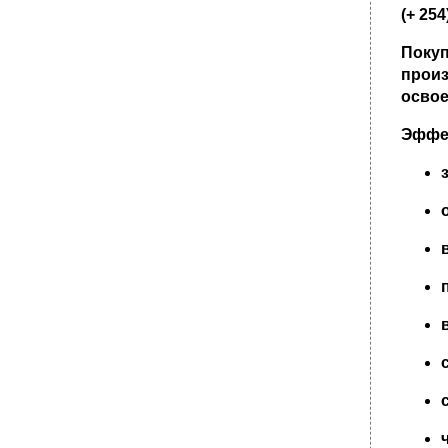
(+ 254
Поку
прои
освое
Эффек