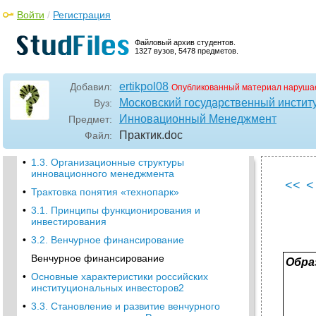
инновационного
Войти
/
Регистрация
Тема II. Организационные структуры
•
Тема VII. Методы отбора и эффективность
Файловый архив студентов.
1327 вузов, 5478 предметов.
инновационных проектов.
6.2. Средства обеспечения освоения
дисциплины
ertikpol08
Добавил:
Опубликованный материал нарушае
Московский государственный институ
7. Материально-техническое обеспечение
Вуз:
дисциплины
Инновационный Менеджмент
Предмет:
•
1.1. Основные понятия инновационного
Практик
.doc
Файл:
менеджмента
•
1.3. Организационные структуры
инновационного менеджмента
<<
<
•
Трактовка понятия «технопарк»
•
3.1. Принципы функционирования и
инвестирования
•
3.2. Венчурное финансирование
Венчурное финансирование
Обра
•
Основные характеристики российских
институциональных инвесторов2
•
3.3. Становление и развитие венчурного