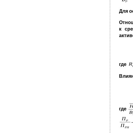
Для о
Отнош
к ср
актив
где
Влиян
где