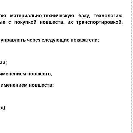
ою материально-техническую базу, технологию
ые с покупкой новшеств, их транспортировкой,
управлять через следующие пока­
затели:
ии;
рименением новшеств;
рименением новшеств;
д);