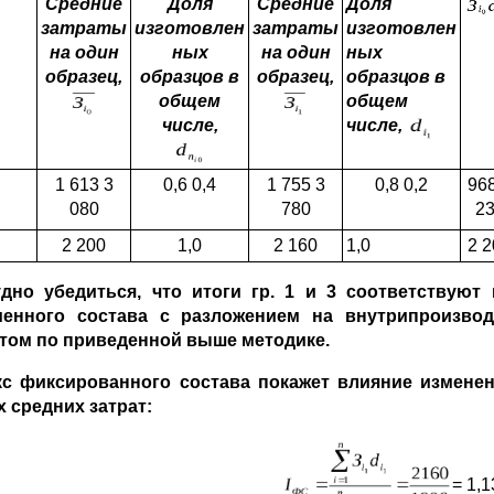
Средние
Доля
Средние
Доля
затраты
изготовлен­
затраты
изготовлен­
на один
ных
на один
ных
образец,
образцов
в
образец,
образцов
в
общем
общем
числе,
числе,
1 613 3
0,6 0,4
1 755 3
0,8 0,2
968
080
780
2
2 200
1,0
2 160
1,0
2 2
дно убедиться, что итоги гр. 1 и 3 соответствуют и
менного состава с разложением на внутрипроизв
том по приведенной выше методике.
кс фиксированного состава покажет влияние измене
 средних затрат:
= 1,1