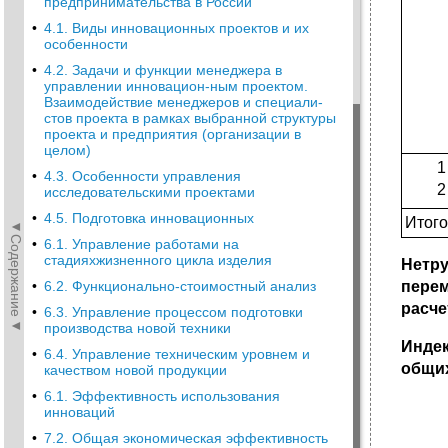
предпринимательства в России
•
4.1. Виды инновационных проектов и их
особенности
•
4.2. Задачи и функции менеджера в
управлении инновацион-ным проектом.
Взаимодействие менеджеров и специали-
стов проекта в рамках выбранной структуры
проекта и предприятия (организации в
целом)
1
•
4.3. Особенности управления
2
исследовательскими проектами
•
4.5. Подготовка инновационных
Итого
◄Содержание◄
•
6.1. Управление работами на
стадияхжизненного цикла изделия
Нетру
пере
•
6.2. Функционально-стоимостный анализ
расче
•
6.3. Управление процессом подготовки
производства новой техники
Инде
•
6.4. Управление техническим уровнем и
общих
качеством новой продукции
•
6.1. Эффективность использования
инноваций
•
7.2. Общая экономическая эффективность