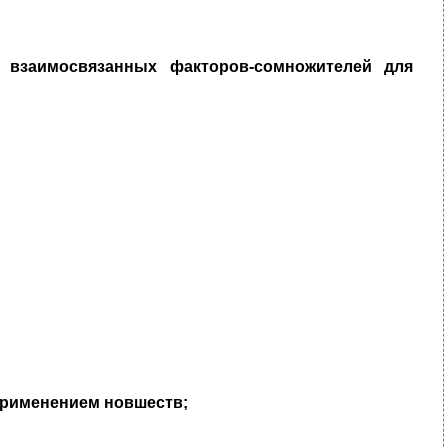
 взаимосвязанных факторов-сомно­
жителей для
применением новшеств;