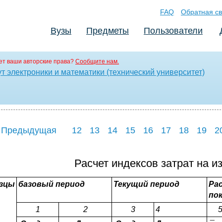
FAQ
Обратная св
Вузы
Предметы
Пользователи
т ваши авторские права?
Сообщите нам.
т электроники и математики (технический университет)
 Предыдущая
12
13
14
15
16
17
18
19
2
Расчет индексов затрат на и
зцы
базовый период
Текущий период
Ра
по
1
2
3
4