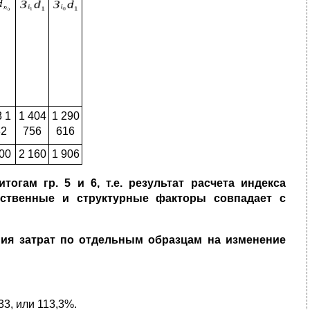
 1
1 404
1 290
32
756
616
00
2 160
1 906
тогам гр. 5 и 6, т.е. результат расчета
индекса
одственные и структурные факторы
совпадает с
ния затрат по отдельным образцам
на изменение
33, или 113,3%.