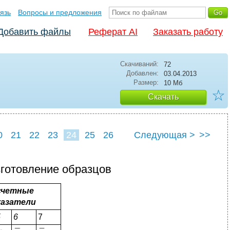
язь
Вопросы и предложения
Добавить файлы
Реферат AI
Заказать работу
Скачиваний:
72
Добавлен:
03.04.2013
Размер:
10 Мб
☆
Скачать
0
21
22
23
24
25
26
Следующая >
>>
зготовление образцов
счетные
казатели
5
6
7