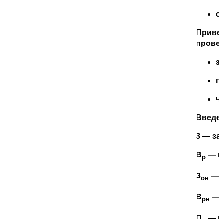
Прив
прове
Введ
3 — з
В
— 
р
З
— 
он
В
— 
рн
П
— 