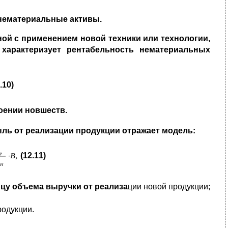
 нематериальные активы.
ой с применением новой техники или технологии,
арактеризует рентабель­
ность нематериальных
.10)
оении новшеств.
ь от реализации продукции отра­жает модель:
(12.11)
цу объема выручки от реализа
ции новой продукции;
одукции.