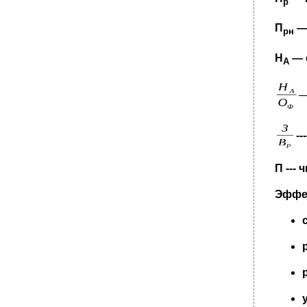
р
П
— 
рн
Н
— 
А
-
П
--- 
Эффек