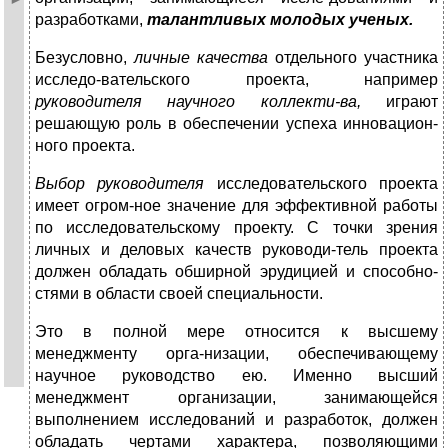
разработками,
талантливых молодых ученых.
Безусловно,
личные качества
отдельного участника
исследо-вательского проекта, например
руководителя научного коллекти-
ва,
играют
решающую роль в обеспечении успеха инновацион-
ного проекта.
Выбор руководителя
исследовательского проекта
имеет огром-ное значение для эффективной работы
по исследовательскому проекту. С точки зрения
личных и деловых качеств руководи-тель проекта
должен обладать обширной эрудицией и способно-
стями в области своей специальности.
Это в полной мере относится к высшему
менеджменту орга-низации, обеспечивающему
научное руководство ею. Именно высший
менеджмент организации, занимающейся
выполнением исследований и разработок, должен
обладать чертами характера, позволяющими