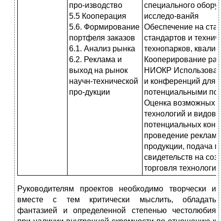
про-изводство
специального обору
5.5
Кооперация
исследо-ванйя
5.6. Формирование
Обеспечение на стад
портфеля заказов
стандартов и технич
6.1. Анализ
рынка
технопарков, квали
6.2. Реклама и
Кооперирование раб
выход на рынок
НИОКР Использовани
научн-технической
и конференций для ц
про-дукции
потенциальными по
Оценка возможных о
технологий и видов 
потенциальных конк
проведение рекламн
продукции, подача п
свидетельств на со
торговля технологи
Руководителям проектов необходимо творчески и
вместе с тем критически мыслить, обладать
фантазией и определенной степенью честолюбия