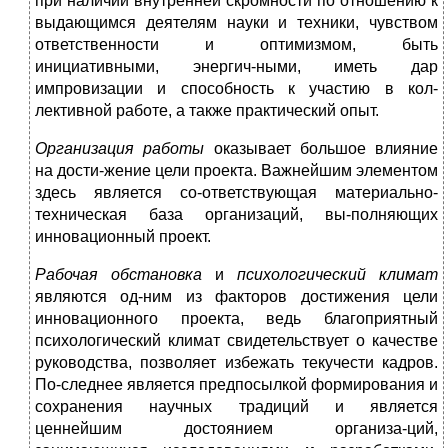
при наличии внутренней скромности по отношению к
выдающимся деятелям науки и техники, чувством
ответственности и оптимизмом, быть
инициативными, энергич-ными, иметь дар
импровизации и способность к участию в кол-
лективной работе, а также практический опыт.
Организация работы
оказывает большое
влияние
на дости-жение цели проекта. Важнейшим элементом
здесь является со-ответствующая материально-
техническая база организаций, вы-полняющих
инновационный проект.
Рабочая обстановка
и
психологический климат
являются од-ним из факторов достижения цели
инновационного проекта, ведь благоприятный
психологический климат свидетельствует о качестве
руководства, позволяет избежать текучести кадров.
По-следнее является предпосылкой формирования и
сохранения научных традиций и является
ценнейшим достоянием организа-ций,