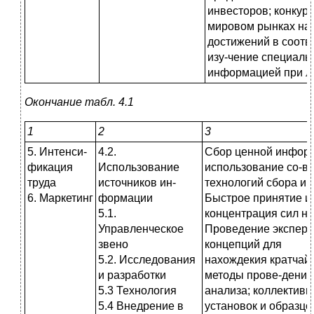
инвесторов; конкур
мировом рынках нау
достижений в соотв
изу-чение специаль
информацией при л
Окончание табл. 4.1
1
2
3
5. Интенси-
4.2.
Сбор ценной информ
фикация
Использование
использование со-
труда
источников ин-
технологий сбора и
6. Маркетинг
формации
Быстрое принятие и
5.1.
концентрация сил н
Управленческое
Проведение эксперим
звено
концепций для
5.2. Исследования
нахождекия кратчай
и разработки
методы прове-дения 
5.3 Технология
анализа; коллектив
5.4 Внедрение в
установок и образцо