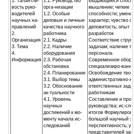
1. Талантли-
1.1. Руководство
Выдающиеся способ
вость руко-
орга-низации
мышление; четкие и
водителей
1.2. Особые
способности; умени
научных на-
деловые и личные
характер; чувство о
правлений
качества научного
деловитость; опыт 
2.
работника
разработок
Организация
2.1. Кадры
Соответствие струк
3. Тема
2.2. Наличие
задачам; наличие т
4.
оборудования
персонала
Информация
2.3. Рабочая
Современное обору
обстановка
специализиро-ванны
2.4. Планирование
Освобождение твор
3.1. Выбор темы
административно-хо
3.2. Обоснование
ответственных зад
ак-туальности
работникам
4.1. Уровень
Составление и пров
научных
руководства; ис-сл
достижений к мо-
итогов Формулиров
менту начала ис-
большой научный за
следований
перспективность; у
представителей зак