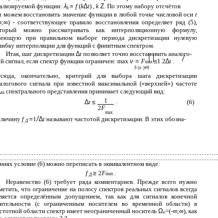
ализируемой функции:
λ
=
f
(
k
∆
t
) ,
k
Z
. По этому набору отсчётов
k
 можем восстановить значение функции в любой точке числовой оси
t
∞
;
∞
) - соответствующее правило восстановления определяет ряд (5),
оторый можно рассматривать как интерполяционную формулу,
меющую при правильном выборе периода дискретизации нулевую
ибку интерполяции для функций с финитным спектром.
Итак, шаг дискретизации
∆
t
позволяет точно восстановить аналого-
й сигнал, если спектр функции ограничен: max
ν
=
F
≤
1 2
∆
t
.
max
S
(
ν
)
≠
0
сюда, окончательно, критерий для выбора шага дискретизации
алогового сигнала при известной максимальной («верхней») частоте
спектрального представления принимает следующий вид:
ax
1
∆
t
≤
.
(6)
2
F
max
еличину
f
=
1
∆
t
называют частотой дискретизации. В этих обозна-
Д
ниях условие (6) можно переписать в эквивалентном виде:
f
≥
2
F
.
max
Д
Неравенство (6) требует ряда комментариев. Прежде всего нужно
метить, что ограничение на полосу спектров реальных сигналов всегда
ляется определённым допущением, так как для сигналов конечной
ительности (с ограниченным носителем во временной области) в
стотной области спектр имеет неограниченный носитель
Ω
=(-
∞
;
∞
), как
ν