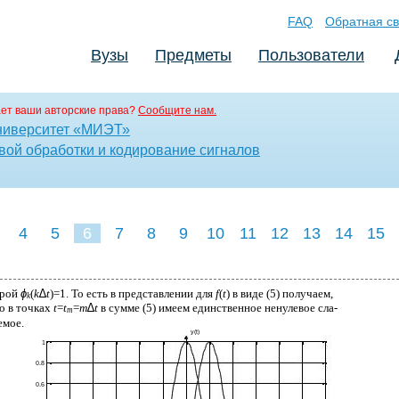
FAQ
Обратная св
Вузы
Предметы
Пользователи
ет ваши авторские права?
Сообщите нам.
ниверситет «МИЭТ»
ой обработки и кодирование сигналов
4
5
6
7
8
9
10
11
12
13
14
15
орой
ϕ
(
k
∆
t
)=1. То есть в представлении для
f
(
t
) в виде (5) получаем,
k
о в точках
t
=
t
=
m
∆
t
в сумме (5) имеем единственное ненулевое сла-
m
емое.
y(t)
1
0.8
0.6