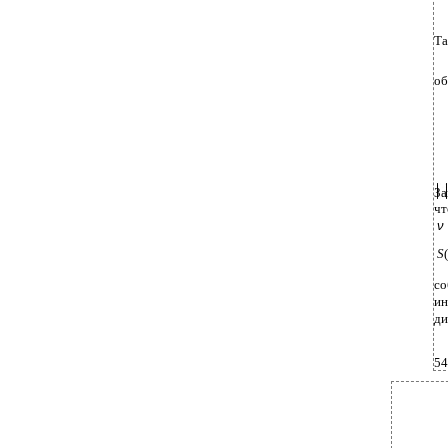
Та
об
За
чт
ν
S
(
со
и
ди
54