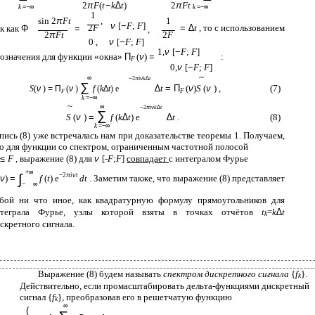
2
π
F
(
t
−
k
∆
t
)
2
π
Ft
k
=−∞
k
=−∞
1
sin 2
π
Ft
,
1
ν
[
−
F
;
F
]
2
F
= ∆
t
, то с использованием
к как
Φ
=
,
2
π
Ft
2
F
0 ,
ν
[
−
F
;
F
]
1,
ν
[
−
F
;
F
]
означения для функции «окна»
Π
(
ν
)
=
:
F
0,
ν
[
−
F
;
F
]
~
∞
−
2
π
i
ν
k
∆
t
∑
∆
t
= Π
(
ν
)
S
(
ν
) ,
(7)
S
(
ν
)
= Π
(
ν
)
f
(
k
∆
t
) e
F
F
k
=−∞
~
∞
−
2
π
i
ν
k
∆
t
∑
S
(
ν
)
=
f
(
k
∆
t
) e
∆
t
.
(8)
k
=−∞
пись (8) уже встречалась нам при доказательстве теоремы 1. Получаем,
о для функции со спектром, ограниченным частотной полосой
≤
F
, выражение (8) для
ν
[-
F
;
F
]
совпадает
с интегралом Фурье
+∞
∫
−
2
π
i
ν
t
ν
)
=
f
(
t
) e
dt
. Заметим также, что выражение (8) представляет
−
∞
бой ни что иное, как квадратурную формулу прямоугольников для
нтеграла Фурье, узлы которой взяты в точках отчётов
t
=
k
∆
t
k
скретного сигнала.
Выражение (8) будем называть
спектром дискретного сигнала
{
f
}.
k
Действительно, если промасштабировать дельта-функциями дискретный
сигнал {
f
}, преобразовав его в решетчатую функцию
k
∞
(