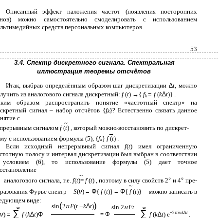
Описанный эффект наложения частот (появления посторонних
онов) можно самостоятельно смоделировать с использованием
льтимедийных средств персональных компьютеров.
53
3.4. Спектр дискретного сигнала. Спектральная
иллюстрация теоремы отсчётов
Итак, выбрав определённым образом шаг дискретизации
∆
t
, можно
лучить из аналогового сигнала дискретный:
f
(
t
)
→
{
f
=
f
(
k
∆
t
)} .
k
аким образом распространить понятие «частотный спектр» на
скретный сигнал – набор отсчётов {
f
}? Естественно связать данное
k
нятие с
~
прерывным сигналом
f
(
t
) , который можно восстановить по дискрет-
~
→
му с использованием формулы (5), {
f
}
f
(
t
) .
k
Если исходный непрерывный сигнал
f
(
t
) имел ограниченную
стотную полосу и интервал дискретизации был выбран в соответствии
 условием (6), то использование формулы (5) дает точное
сстановление
~
аналогового сигнала, т.е.
f
(
t
)=
f
(
t
) , поэтому в силу свойств 2
°
и 4
°
пре-
~
разования Фурье спектр
S
(
ν
)
= Φ
{
f
(
t
)}
= Φ
{
f
(
t
)}
можно записать в
едующем виде:
(
)
sin
2
π
F
(
t
−
k
∆
t
)
sin 2
π
Ft
∞
∞
∑
∑
−
2
π
i
ν
k
∆
t
ν
)
=
f
(
k
∆
t
)
Φ
= Φ
f
(
k
∆
t
) e
.