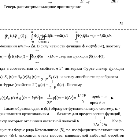
2
F
2
π
Ft
−∞
−
F
Теперь рассмотрим скалярное произведение
51
∞
∞
ϕ
(
t
),
ϕ
(
t
)
=
ϕ
(
t
−
k
∆
t
)
ϕ
(
t
−
m
∆
t
)
dt
=
ϕ
(
x
)
ϕ
(
x
−
(
m
−
k
)
∆
t
)
dx
∫
∫
123
k
m
−∞
Обозн.
x
−∞
обозначим
u
=(
m
–
k
)
∆
t
. В силу чётности функции
ϕ
(
x
-
u
)=
ϕ
(
u
-
x
), поэтому
+∞
∫
u
)
=
ϕ
(
t
),
ϕ
(
t
)
=
ϕ
(
x
)
ϕ
(
u
−
x
)
dx
– свертка функций
ϕ
(
t
) и
ϕ
(
t
).
k
m
−∞
гда в соответствии со свойством 5
°
интеграла Фурье спектр функции
1
u
):
S
(
ν
)
=
S
(
ν
)
S
(
ν
)
=
S
(
ν
) , и в силу линейности преобразова-
g
ϕ
ϕ
ϕ
2
F
1
я Фурье (свойство 2
°
)
g
(
u
)
=
ϕ
(
u
) . Поэтому
2
F
1/ 2
F
1
при
k
=
m
(
)
(
)
(
t
),
ϕ
(
t
)
=
g
(
m
−
k
)
∆
t
=
ϕ
(
m
−
k
)
∆
t
=
. ►
k
m
0
2
F
при
k
≠
m
Таким образом, сдвиги
ϕ
(
t
) образуют функциональную систему, ко-
рая является ортогональным
базисом для представления функций,
1
1
ектр которых ограничен частотной полосой
ν
−
;
. Коэф-
2
∆
t
2
∆
t
циенты Фурье ряда Котельникова (5), т.е. коэффициенты разложения по
зису {
ϕ
}, находятся очень просто, равномерной выборкой отсчётов
k