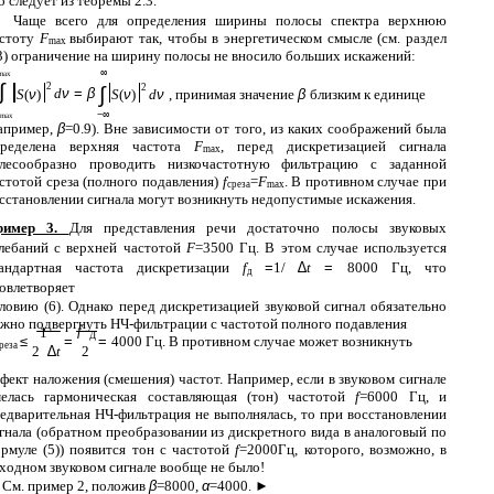
о следует из теоремы 2.3.
Чаще всего для определения ширины полосы спектра верхнюю
астоту
F
выбирают так, чтобы в энергетическом смысле (см. раздел
max
3) ограничение на ширину полосы не вносило больших искажений:
∞
max
∫
2
2
∫
d
ν
=
β
S
(
ν
)
S
(
ν
)
d
ν
, принимая значение
β
близким к единице
−∞
max
апример,
β
=0.9). Вне зависимости от того, из каких соображений была
пределена верхняя частота
F
, перед дискретизацией сигнала
max
лесообразно проводить низкочастотную фильтрацию с заданной
стотой среза (полного подавления)
f
=
F
. В противном случае при
среза
max
сстановлении сигнала могут возникнуть недопустимые искажения.
ример 3.
Для представления речи достаточно полосы звуковых
лебаний с верхней частотой
F
=3500 Гц. В этом случае используется
тандартная частота дискретизации
f
=
1/
∆
t
=
8000 Гц, что
д
овлетворяет
ловию (6). Однако перед дискретизацией звуковой сигнал обязательно
жно подвергнуть НЧ-фильтрации с частотой полного подавления
f
1
Д
≤
=
=
4000 Гц. В противном случае может возникнуть
реза
2
∆
t
2
фект наложения (смешения) частот. Например, если в звуковом сигнале
елась гармоническая составляющая (тон) частотой
f
=6000 Гц, и
едварительная НЧ-фильтрация не выполнялась, то при восстановлении
гнала (обратном преобразовании из дискретного вида в аналоговый по
рмуле (5)) появится тон с частотой
f
=2000Гц, которого, возможно, в
ходном звуковом сигнале вообще не было!
См. пример 2, положив
β
=8000,
α
=4000. ►