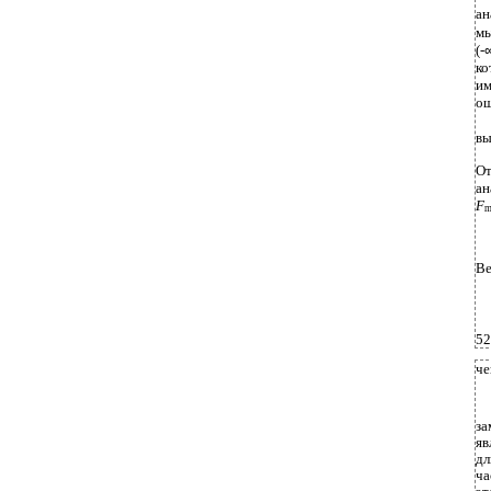
ан
мы
(-
к
и
ош
вы
От
ан
F
m
В
52
че
за
яв
дл
ча