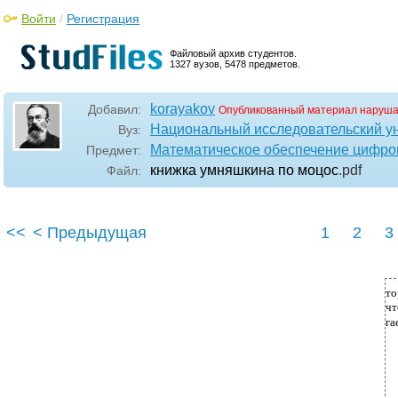
Войти
/
Регистрация
Файловый архив студентов.
1327 вузов, 5478 предметов.
korayakov
Добавил:
Опубликованный материал наруша
Национальный исследовательский у
Вуз:
Математическое обеспечение цифров
Предмет:
книжка умняшкина по моцос
.pdf
Файл:
<<
< Предыдущая
1
2
3
т
чт
га