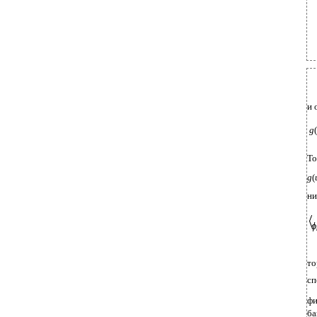
и 
g
(
То
g
(
ни
ϕ
то
сп
фи
ба