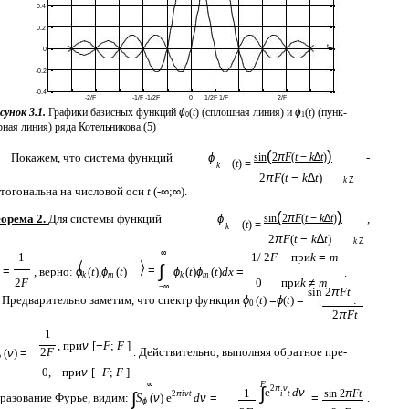
0.4
0.2
t
0
-0.2
-0.4
-2/F
-1/F -1/2F
0
1/2F 1/F
2/F
сунок 3.1.
Графики базисных функций
ϕ
(
t
) (сплошная линия) и
ϕ
(
t
) (пунк-
0
1
рная линия) ряда Котельникова (5)
(
)
Покажем, что система функций
ϕ
sin
2
π
F
(
t
−
k
∆
t
)
-
(
t
)
=
k
2
π
F
(
t
−
k
∆
t
)
k
Ζ
тогональна на числовой оси
t
(-
∞
;
∞
).
(
)
орема 2.
Для системы функций
ϕ
sin
2
π
F
(
t
−
k
∆
t
)
,
(
t
)
=
k
2
π
F
(
t
−
k
∆
t
)
k
Ζ
∞
1
1/ 2
F
при
k
=
m
∫
=
t
=
, верно:
ϕ
(
t
),
ϕ
(
t
)
ϕ
(
t
)
ϕ
(
t
)
dx
=
.
k
m
k
m
2
F
0
при
k
≠
m
−∞
sin 2
π
Ft
Предварительно заметим, что спектр функции
ϕ
(
t
)
=
ϕ
(
t
)
=
:
0
2
π
Ft
1
, при
ν
[
−
F
;
F
]
2
F
. Действительно, выполняя обратное пре-
(
ν
)
=
ϕ
0,
при
ν
[
−
F
;
F
]
∞
F
∫
2
π
ν
e
d
ν
1
sin 2
π
Ft
∫
2
π
i
ν
t
i
t
разование Фурье, видим:
S
(
ν
) e
d
ν
=
=
.
ϕ