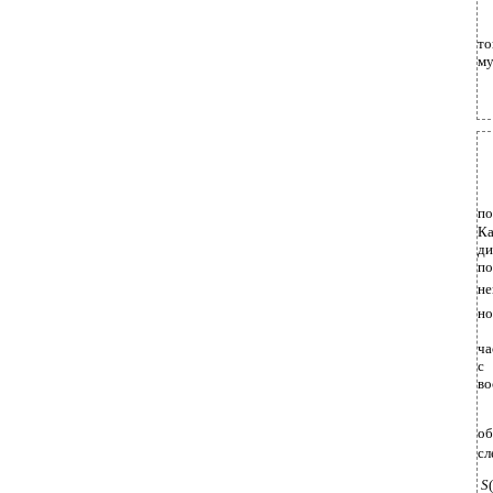
т
му
по
К
ди
по
не
но
ча
с
во
об
сл
S
(