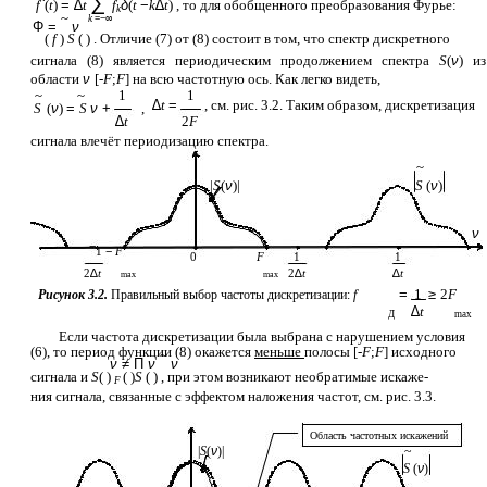
∑
f
(
t
)
= ∆
t
f
δ
(
t
−
k
∆
t
) , то для обобщенного преобразования Фурье:
k
~
k
=−∞
Φ =
ν
(
f
)
S
( ) . Отличие (7) от (8) состоит в том, что спектр дискретного
сигнала (8) является периодическим продолжением спектра
S
(
ν
) из
области
ν
[-
F
;
F
] на всю частотную ось. Как легко видеть,
~
~
1
1
∆
t
=
, см. рис. 3.2. Таким образом, дискретизация
S
(
ν
)
=
S
ν
+
,
∆
t
2
F
сигнала влечёт периодизацию спектра.
~
|
S
(
ν
)|
S
(
ν
)
ν
−
1
−
F
0
F
1
1
2
∆
t
2
∆
t
∆
t
max
max
=
1
≥
2
F
Рисунок 3.2.
Правильный выбор частоты дискретизации:
f
∆
t
Д
max
Если частота дискретизации была выбрана с нарушением условия
(6), то период функции (8) окажется
меньше
полосы [-
F
;
F
] исходного
~
ν
≠ Π
ν
ν
сигнала и
S
( )
( )
S
( ) , при этом возникают необратимые искаже-
F
ния сигнала, связанные с эффектом наложения частот, см. рис. 3.3.
Область частотных искажений
|
S
(
ν
)|
~
S
(
ν
)