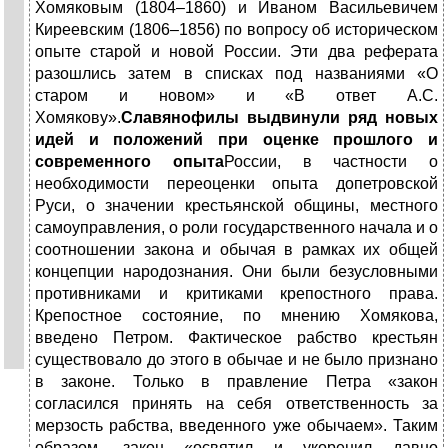
Хомяковым (1804–1860) и Иваном Васильевичем
Киреевским (1806–1856) по вопросу об историческом
опыте старой и новой России. Эти два реферата
разошлись затем в списках под названиями «О
старом и новом» и «В ответ А.С.
Хомякову».
Славянофилы выдвинули ряд новых
идей и положений при оценке прошлого и
современного опыта
России, в частности о
необходимости переоценки опыта допетровской
Руси, о значении крестьянской общины, местного
самоуправления, о роли государственного начала и о
соотношении закона и обычая в рамках их общей
концепции народознания. Они были безусловными
противниками и критиками крепостного права.
Крепостное состояние, по мнению Хомякова,
введено Петром. Фактическое рабство крестьян
существовало до этого в обычае и не было признано
в законе. Только в правление Петра «закон
согласился принять на себя ответственность за
мерзость рабства, введенного уже обычаем». Таким
образом, закон «освятил и укоренил давно