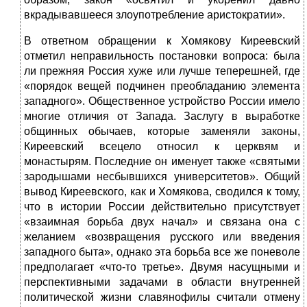
вкрадывавшееся злоупотребление аристократии».
В ответном обращении к Хомякову Киреевский
отметил неправильность постановки вопроса: была
ли прежняя Россия хуже или лучше теперешней, где
«порядок вещей подчинен преобладанию элемента
западного». Общественное устройство России имело
многие отличия от Запада. Заслугу в выработке
общинных обычаев, которые заменяли законы,
Киреевский всецело относил к церквям и
монастырям. Последние он именует также «святыми
зародышами несбывшихся университетов». Общий
вывод Киреевского, как и Хомякова, сводился к тому,
что в истории России действительно присутствует
«взаимная борьба двух начал» и связана она с
желанием «возвращения русского или введения
западного быта», однако эта борьба все же поневоле
предполагает «что-то третье». Двумя насущными и
перспективными задачами в области внутренней
политической жизни славянофилы считали отмену