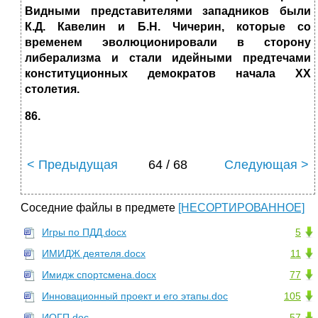
Видными представителями западников были
К.Д. Кавелин и Б.Н. Чичерин, которые со
временем эволюционировали в сторону
либерализма и стали идейными предтечами
конституционных демократов начала
XX
столетия.
86.
< Предыдущая
64 / 68
Следующая >
Соседние файлы в предмете
[НЕСОРТИРОВАННОЕ]
Игры по ПДД.docx
5
ИМИДЖ деятеля.docx
11
Имидж спортсмена.docx
77
Инновационный проект и его этапы.doc
105
ИОГП.doc
57