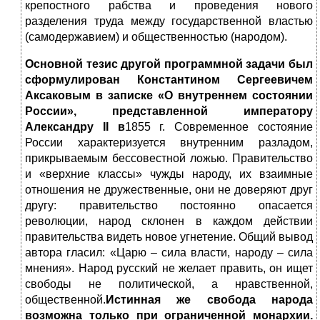
крепостного рабства и проведения нового
разделения труда между государственной властью
(самодержавием) и общественностью (народом).
Основной тезис другой программной задачи был
сформулирован Константином Сергеевичем
Аксаковым в записке «О внутреннем состоянии
России», представленной императору
Александру
II
в
1855 г. Современное состояние
России характеризуется внутренним разладом,
прикрываемым бессовестной ложью. Правительство
и «верхние классы» чужды народу, их взаимные
отношения не дружественные, они не доверяют друг
другу: правительство постоянно опасается
революции, народ склонен в каждом действии
правительства видеть новое угнетение. Общий вывод
автора гласил: «Царю – сила власти, народу – сила
мнения». Народ русский не желает править, он ищет
свободы не политической, а нравственной,
общественной.
Истинная же свобода народа
возможна только при ограниченной монархии.