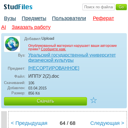
Вузы
Предметы
Пользователи
Реферат
AI
Заказать работу
Upload
Добавил:
Опубликованный материал нарушает ваши авторские
права?
Сообщите нам.
Уральский государственный университет
Вуз:
физической культуры
[НЕСОРТИРОВАННОЕ]
Предмет:
ИППУ 2(2)
.doc
Файл:
Скачиваний:
106
Добавлен:
03.04.2015
Размер:
856 Кб
☆
Скачать
< Предыдущая
64 / 68
Следующая >