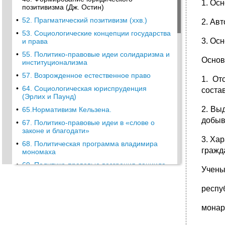
1. Ос
позитивизма (Дж. Остин)
•
52. Прагматический позитивизм (ххв.)
2. Ав
•
53. Социологические концепции государства
3. Ос
и права
•
55. Политико-правовые идеи солидаризма и
Основ
институционализма
•
57. Возрожденное естественное право
1. От
•
64. Социологическая юриспруденция
соста
(Эрлих и Паунд)
2. Вы
•
65.Нормативизм Кельзена.
добыв
•
67. Политико-правовые идеи в «слове о
законе и благодати»
3. Ха
•
68. Политическая программа владимира
гражд
мономаха
•
69. Политико-правовые воззрения даниила
Учены
заточника
•
70. Политическая полемика нестяжателей и
респуб
иосифлян
•
72. Политическая программа и.С.
монар
Пересветова