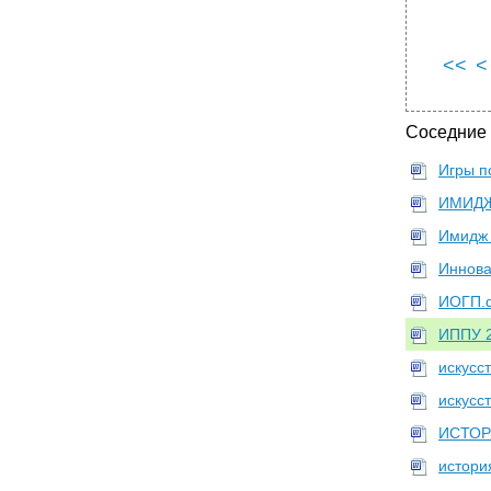
славянофилов и западников
•
87. Радикальные политико-правовые
взгляды в россии конца XIX – начала XX в
<<
<
•
89. Политико-правовые взгляды российских
консерваторов конца XIX – начала XX в
Соседние
•
90. Политико-правовые взгляды в.С.
Соловьева
Игры п
•
91. Большевистская политико-правовая
идеология
ИМИДЖ
Имидж 
Иннова
ИОГП.
ИППУ 2
искусс
искусс
ИСТОР
истори