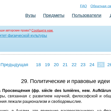
FAQ
Обратная св
Вузы
Предметы
Пользователи
аши авторские права?
Сообщите нам.
итет физической культуры
 Предыдущая
18
19
20
21
22
23
24
25
2
33
34
35
3
29. Политические и правовые идеи
а Просвеще́ния (фр. siècle des lumières, нем. Aufklär
уры, связанная с развитием научной, философской и общ
ния лежали рационализм и свободомыслие.
шись в Англии, это движение распространилось на Фра