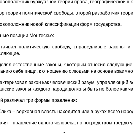
новоположник буржуазной теории права, географической шк
тор теории политической свободы, второй разработчик теор
новоположник новой классификации форм государства.
ные позиции Монтескье:
стаивал политическую свободу, справедливые законы и
вляющие.
делял естественные законы, к которым относил следующие 
анию себе пищи, к отношению с людьми на основе взаимно
рактеризовал закон как человеческий разум, управляющий в
анские законы каждого народа должны быть не более как ч
й различал три формы правления:
лика – верховная власть находится или в руках всего народ
хия – правление одного человека, но посредством твердо 