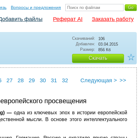
язь
Вопросы и предложения
Добавить файлы
Реферат AI
Заказать работу
Скачиваний:
106
Добавлен:
03.04.2015
Размер:
856 Кб
☆
Скачать
6
27
28
29
30
31
32
Следующая >
>>
6
37
 европейского просвещения
ung) —
одна из ключевых эпох в истории европейской
ественной мысли. В основе этого интеллектуального
нцию, Германию, Россию и охватило другие страны