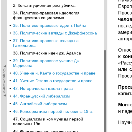
2. Конституционная республика.
Европ
Просв
34. Политико-правовая идеология
французского социализма
чело
•
35. Политико-правовые идеи т. Пейна
после
амери
•
36. Политические взгляды т. Джефферсона
автор
•
37. Политико-правовые взгляды а.
Гамильтона
Относ
38. Политические идеи дж. Адамса
к кон
•
39. Политико-правовое учение Дж.
«Расс
Мэдисона
◄Содержание◄
или с
•
40. Учение и. Канта о государстве и праве
Просв
•
41. Учение Гегеля о государстве и праве
Про
•
42. Историческая школа права
капит
•
44. Французский либерализм
•
45. Английский либерализм
Монт
и паде
•
46. Консерватизм первой половины 19 в.
47. Социализм и коммунизм первой
Научн
половины 19в.
48. Формирование юридического