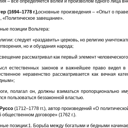
тия – все определяется волей и произволом одного лица вне
ер (1694–1778 г.),
основные произведения – «Опыт о праве 
, «Политическое завещание».
ные позиции Вольтера:
елигии: следует «раздавить» церковь, но религию уничтожат
етворения, но и обуздания народа;
освещение рассматривал как первый элемент человеческого
ысл естественных законов и важнейшее право видел в 
ственное неравенство рассматривается как вечная кате
дным»;
логи, полагал он, должны взиматься пропорционально им
лся пользоваться беззаконной властью.
 Руссо
(1712–1778 гг.), автор произведений «О политическо
Об общественном договоре» (1762 г.).
ные позиции:1. Борьба между богатыми и бедными начинает