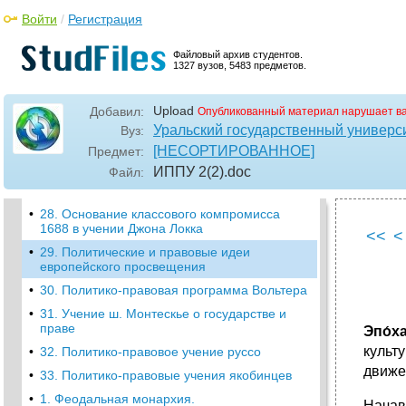
Организация труда и распределение.
Войти
/
Регистрация
Политическая система. Пути достижения
идеала.
Файловый архив студентов.
•
24. Учение Гуго Гроция о государстве и
1327 вузов, 5483 предметов.
праве
•
25. Основные направления английской
Upload
Добавил:
Опубликованный материал нарушает в
политической и правовой мысли в XVII в
Уральский государственный универс
Вуз:
•
26.Политическое и правовое учение
[НЕСОРТИРОВАННОЕ]
Предмет:
Спинозы
ИППУ 2(2)
.doc
Файл:
•
27. Концепция "естественного права и
общественного договора"
•
28. Основание классового компромисса
1688 в учении Джона Локка
<<
<
•
29. Политические и правовые идеи
европейского просвещения
•
30. Политико-правовая программа Вольтера
•
31. Учение ш. Монтескье о государстве и
праве
Эпо́х
культ
•
32. Политико-правовое учение руссо
движе
•
33. Политико-правовые учения якобинцев
•
1. Феодальная монархия.
Начав