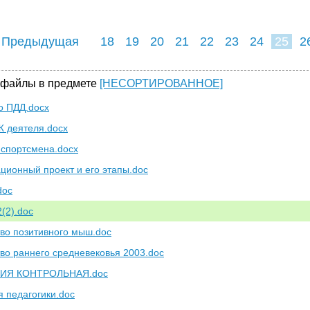
 Предыдущая
18
19
20
21
22
23
24
25
2
33
34
35
3
 файлы в предмете
[НЕСОРТИРОВАННОЕ]
о ПДД.docx
 деятеля.docx
спортсмена.docx
ционный проект и его этапы.doc
doc
(2).doc
тво позитивного мыш.doc
тво раннего средневековья 2003.doc
ИЯ КОНТРОЛЬНАЯ.doc
я педагогики.doc