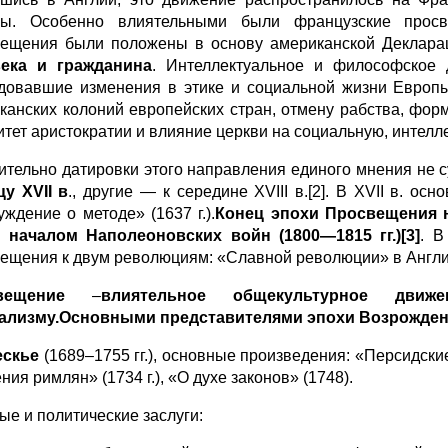
ы. Особенно влиятельными были французские просв
ещения были положены в основу американской Деклара
века и гражданина
. Интеллектуальное и философское
довавшие изменения в этике и социальной жизни Европы
канских колоний европейских стран, отмену рабства, фор
итет аристократии и влияние церкви на социальную, интелл
ительно датировки этого направления единого мнения не с
цу XVII в
., другие — к середине XVIII в.[2]. В XVII в. 
уждение о методе» (1637 г.).
Конец эпохи Просвещения н
 началом Наполеоновских войн (1800—1815 гг.)[3]
. В
ещения к двум революциям: «Славной революции» в Англии (
свещение
–
влиятельное общекультурное дви
ализму.Основными представителями эпохи Возрождения
ескье
(1689–1755 гг.), основные произведения: «Персидски
ния римлян» (1734 г.), «О духе законов» (1748).
ые и политические заслуги: