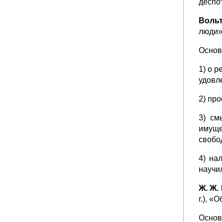
деспо
•
73. Политическая дискуссия ивана грозного
•
74. Политическое учение ивана тимофеева
Вольт
•
75. Политико-правовая идеология
люди»
абсолютизма
•
76. Политико-правовая идеология
Основ
феодальной аристократии(Татищев,
Щербатов)
1) о р
•
77. Идеология купечества (и. Посошков)
удовл
•
78.Политико-правовые идеи
2) пр
зарождающегося просветительства и
либерализма (Козельский, Десницкий)
3) см
•
79. Политико-правовое учение а.Н.
Радищева
имуще
свобо
•
80. Политические идеи н.М. Карамзина
•
81. Политико-правовые взгляды м.М.
4) на
Сперанского
научи
•
82. Политические программы декабристов
•
83. Политические идеи п.Я. Чаадаева
Ж. Ж.
г.), «
•
84. Политико-правовые воззрения
славянофилов и западников
Основ
•
85. Политико-правовые воззрения