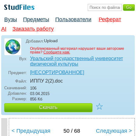
Вузы
Предметы
Пользователи
Реферат
AI
Заказать работу
Upload
Добавил:
Опубликованный материал нарушает ваши авторские
права?
Сообщите нам.
Уральский государственный университет
Вуз:
физической культуры
[НЕСОРТИРОВАННОЕ]
Предмет:
ИППУ 2(2)
.doc
Файл:
Скачиваний:
106
Добавлен:
03.04.2015
Размер:
856 Кб
☆
Скачать
< Предыдущая
50 / 68
Следующая >