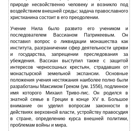
природе несвойственно человеку и возникло под
воздействием внешней среды; задача православного
христианина состоит в его преодолении.
Учение Нила было развито его учеником и
последователем Вассианом Патрикеевым. Он
поставил вопрос о ликвидации монашества как
института, разграничении сфер деятельности церкви
и государства, запрещении преследования за
убеждения. Вассиан выступил также с защитой
интересов черносошных крестьян, страдавших от
монастырской земельной экспансии. Основные
положения учения нестяжания наиболее полно были
разработаны Максимом Греком (ум. 1556), подлинное
имя которого Михаил Триво-лис. Он родился в
знатной семье в Греции в конце XV в. Большое
внимание он уделил вопросам законности в
действиях верховной власти, устройству правосудия
в стране, определению курса внешней политики,
проблемам войны и мира.