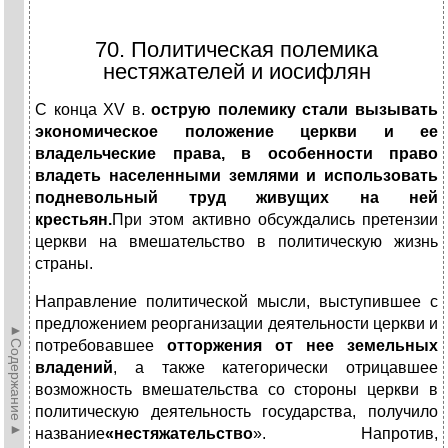
70. Политическая полемика
нестяжателей и иосифлян
С конца XV в.
острую полемику стали вызывать
экономическое положение церкви и ее
владельческие права, в особенности право
владеть населенными землями и использовать
подневольный труд живущих на ней
крестьян.
При этом активно обсуждались претензии
церкви на вмешательство в политическую жизнь
страны.
Направление политической мысли, выступившее с
предложением реорганизации деятельности церкви и
►Содержание►
потребовавшее
отторжения от нее земельных
владений
, а также категорически отрицавшее
возможность вмешательства со стороны церкви в
политическую деятельность государства, получило
название
«нестяжательство
». Напротив,