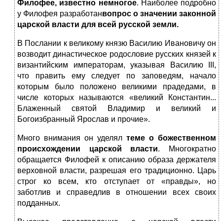
Филофее, известно немногое
. Наиболее подробно
у Филофея разработан
вопрос о значении законной
царской власти для всей русской земли.
В Послании к великому князю Василию Ивановичу он
возводит династическое родословие русских князей к
византийским императорам, указывая Василию III,
что править ему следует по заповедям, начало
которым было положено великими прадедами, в
числе которых называются «великий Константин...
Блаженный святой Владимир и великий и
Богоизбранный Ярослав и прочие».
Много внимания он уделял
теме о божественном
происхождении царской власти
. Многократно
обращается Филофей к описанию образа держателя
верховной власти, разрешая его традиционно. Царь
строг ко всем, кто отступает от «правды», но
заботлив и справедлив в отношении всех своих
подданных.