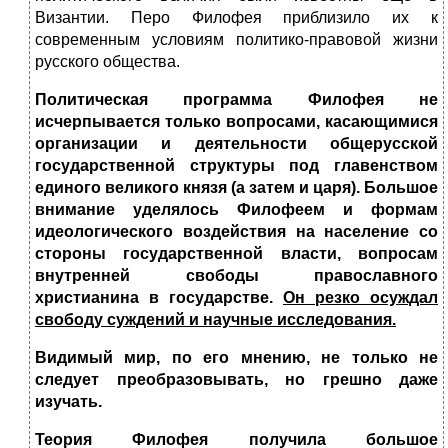
Византии. Перо Филофея приблизило их к
современным условиям политико-правовой жизни
русского общества.
Политическая программа Филофея не
исчерпывается только вопросами, касающимися
организации и деятельности общерусской
государственной структуры под главенством
единого великого князя (а затем и царя). Большое
внимание уделялось Филофеем и формам
идеологического воздействия на население со
стороны государственной власти, вопросам
внутренней свободы православного
христианина в государстве.
Он резко осуждал
свободу суждений и научные исследования.
Видимый мир, по его мнению, не только не
следует преобразовывать, но грешно даже
изучать.
Теория Филофея получила большое