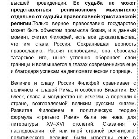
высшей провиденции.
Ее судьба не может
представляться религиозному мыслителю
отдельно от судьбы православной христианской
религии.
Только верное православию государство
может быть объектом промысла божия, и в данный
момент, считал Филофей, есть все доказательства,
что им стала Россия. Сохранившая верность
православию, Россия непобедима, она сбросила
татарское иго, ныне успешно обороняет свои
границы и возвышается в глазах современников еще
и благодаря успехам на дипломатическом поприще.
Величие и славу России Филофей сравнивает с
величием и славой Рима, и особенно Византии. Ее
блеск, слава и могущество не исчезли, а перешли к
стране, возглавляемой великим русским князем.
Развитая Филофеем в политическую теорию
формула «третьего Рима» была не нова для
литературы XV–XVI столетий. Сказания о
наследовании той или иной страной религиозно-
политического величия были известны еще в