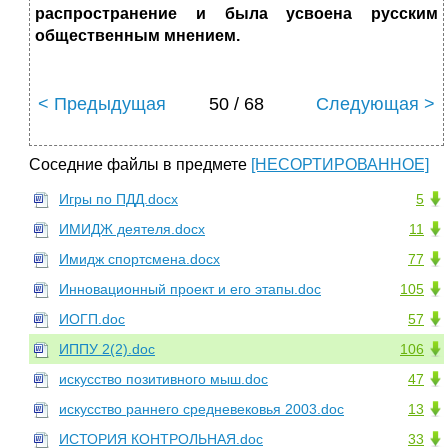
распространение и была усвоена русским
общественным мнением.
< Предыдущая
50 / 68
Следующая >
Соседние файлы в предмете
[НЕСОРТИРОВАННОЕ]
Игры по ПДД.docx
5
ИМИДЖ деятеля.docx
11
Имидж спортсмена.docx
77
Инновационный проект и его этапы.doc
105
ИОГП.doc
57
ИППУ 2(2).doc
106
искусство позитивного мыш.doc
47
искусство раннего средневековья 2003.doc
13
ИСТОРИЯ КОНТРОЛЬНАЯ.doc
33