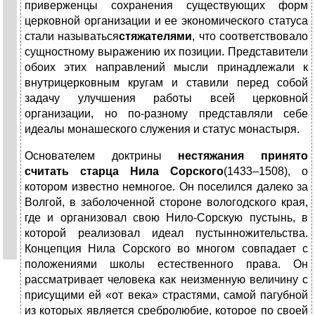
приверженцы сохранения существующих форм
церковной организации и ее экономического статуса
стали называться
стяжателями
, что соответствовало
сущностному выражению их позиции. Представители
обоих этих направлений мысли принадлежали к
внутрицерковным кругам и ставили перед собой
задачу улучшения работы всей церковной
организации, но по-разному представляли себе
идеалы монашеского служения и статус монастыря.
Основателем доктрины
нестяжания принято
считать старца Нила Сорского
(1433–1508), о
котором известно немногое. Он поселился далеко за
Волгой, в заболоченной стороне вологодского края,
где и организовал свою Нило-Сорскую пустынь, в
которой реализовал идеал пустынножительства.
Концепция Нила Сорского во многом совпадает с
положениями школы естественного права. Он
рассматривает человека как неизменную величину с
присущими ей «от века» страстями, самой пагубной
из которых является сребролюбие, которое по своей