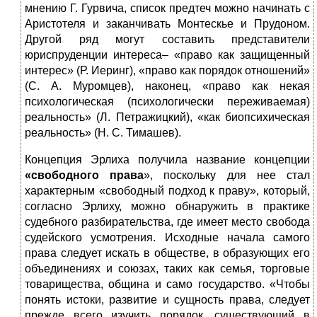
мнению Г. Гурвича, список предтеч можно начинать с
Аристотеля и заканчивать Монтескье и Прудоном.
Другой ряд могут составить представители
юриспруденции интереса– «право как защищенный
интерес» (Р. Иеринг), «право как порядок отношений»
(С. А. Муромцев), наконец, «право как некая
психологическая (психологически переживаемая)
реальность» (Л. Петражицкий), «как биопсихическая
реальность» (Н. С. Тимашев).
Концепция Эрлиха получила название концепции
«свободного права
», поскольку для нее стал
характерным «свободный подход к праву», который,
согласно Эрлиху, можно обнаружить в практике
судебного разбирательства, где имеет место свобода
судейского усмотрения. Исходные начала самого
права следует искать в обществе, в образующих его
объединениях и союзах, таких как семья, торговые
товарищества, община и само государство. «Чтобы
понять истоки, развитие и сущность права, следует
прежде всего изучить порядок, существующий в