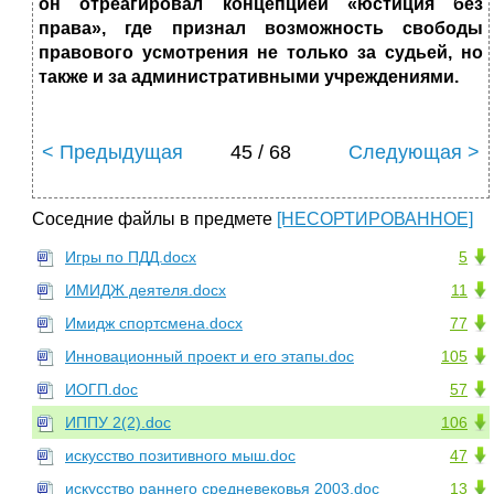
он отреагировал концепцией «юстиция без
права», где признал возможность свободы
правового усмотрения не только за судьей, но
также и за административными учреждениями.
< Предыдущая
45 / 68
Следующая >
Соседние файлы в предмете
[НЕСОРТИРОВАННОЕ]
Игры по ПДД.docx
5
ИМИДЖ деятеля.docx
11
Имидж спортсмена.docx
77
Инновационный проект и его этапы.doc
105
ИОГП.doc
57
ИППУ 2(2).doc
106
искусство позитивного мыш.doc
47
искусство раннего средневековья 2003.doc
13