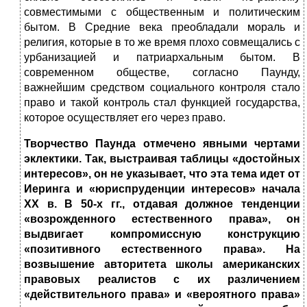
совместимыми с общественным и политическим
бытом. В Средние века преобладали мораль и
религия, которые в то же время плохо совмещались с
урбанизацией и патриархальным бытом. В
современном обществе, согласно Паунду,
важнейшим средством социального контроля стало
право и такой контроль стал функцией государства,
которое осуществляет его через право.
Творчество Паунда отмечено явными чертами
эклектики. Так, выстраивая таблицы «достойных
интересов», он не указывает, что эта тема идет от
Иеринга и «юриспруденции интересов» начала
XX в. В 50-х гг., отдавая должное тенденции
«возрожденного естественного права», он
выдвигает компромиссную конструкцию
«позитивного естественного права». На
возвышение авторитета школы американских
правовых реалистов с их различением
«действительного права» и «вероятного права»