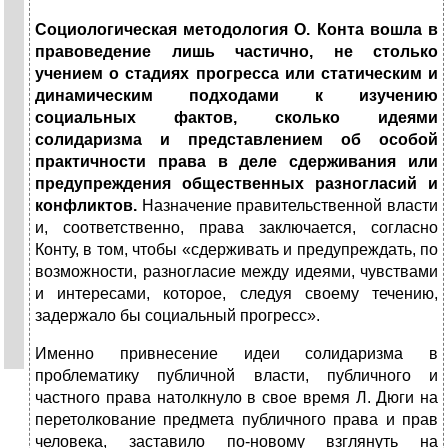
Социологическая методология О. Конта вошла в
правоведение лишь частично, не столько
учением о стадиях прогресса или статическим и
динамическим подходами к изучению
социальных фактов, сколько идеями
солидаризма и представлением об особой
практичности права в деле сдерживания или
предупреждения общественных разногласий и
конфликтов.
Назначение правительственной власти
и, соответственно, права заключается, согласно
Конту, в том, чтобы «сдерживать и предупреждать, по
возможности, разногласие между идеями, чувствами
и интересами, которое, следуя своему течению,
задержало бы социальный прогресс».
Именно привнесение идеи солидаризма в
проблематику публичной власти, публичного и
частного права натолкнуло в свое время Л. Дюги на
перетолкование предмета публичного права и прав
человека, заставило по-новому взглянуть на