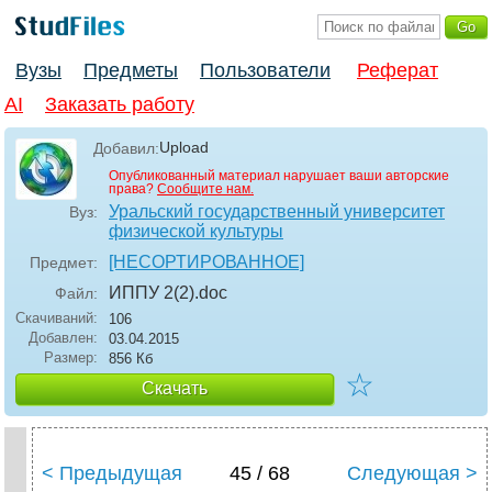
Вузы
Предметы
Пользователи
Реферат
AI
Заказать работу
Upload
Добавил:
Опубликованный материал нарушает ваши авторские
права?
Сообщите нам.
Уральский государственный университет
Вуз:
физической культуры
[НЕСОРТИРОВАННОЕ]
Предмет:
ИППУ 2(2)
.doc
Файл:
Скачиваний:
106
Добавлен:
03.04.2015
Размер:
856 Кб
☆
Скачать
< Предыдущая
45 / 68
Следующая >