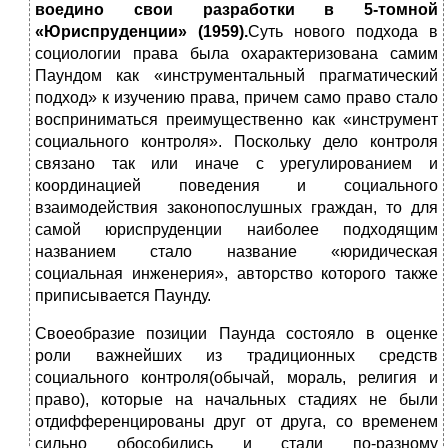
воедино свои разработки в 5-томной
«Юриспруденции» (1959).
Суть нового подхода в
социологии права была охарактеризована самим
Паундом как «инструментальный прагматический
подход» к изучению права, причем само право стало
восприниматься преимущественно как «инструмент
социального контроля». Поскольку дело контроля
связано так или иначе с урегулированием и
координацией поведения и социального
взаимодействия законопослушных граждан, то для
самой юриспруденции наиболее подходящим
названием стало название «юридическая
социальная инженерия», авторство которого также
приписывается Паунду.
Своеобразие позиции Паунда состояло в оценке
роли важнейших из традиционных средств
социального контроля(обычай, мораль, религия и
право), которые на начальных стадиях не были
отдифференцированы друг от друга, со временем
сильно обособились и стали по-разному