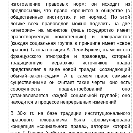
изготовление правовых норм; он исходит из
предпосылки, что право коренится в обществе (в
общественных институтах и их нормах). По этой
логике всех правоведов можно поделить на две
категории– на монистов (лишь государство имеет
правотворческую компетенцию) и плюралистов
(каждая социальная группа в принципе имеет «свое
право»). Такова позиция А. Леви-Брюля, знаменитого
французского этнографа и правоведа, который
традиционную иерархию источников права
представляет в виде новой триады: «созидающий
обычай–закон–судьи». А в самом праве самыми
существенными он считает такие черты: оно есть
совокупность правил-требований; оно
устанавливается каждой социальной группой; оно
находится в процессе непрерывных изменений.
В 30-х гг. на базе традиции институционального
правового плюрализма была сформулирована
концепция «социального права», автором которой
стал Г. Гурвич (работал преподавателем вначале в