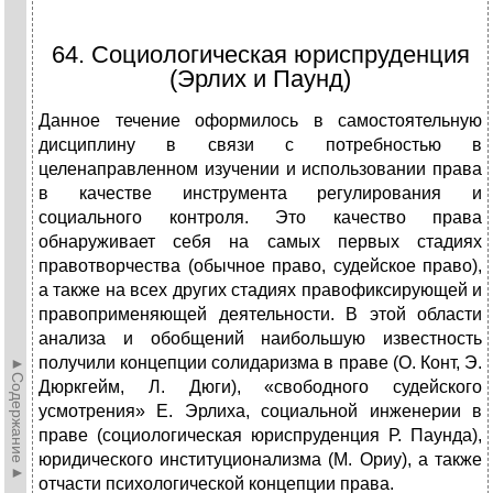
64. Социологическая юриспруденция
(Эрлих и Паунд)
Данное течение оформилось в самостоятельную
дисциплину в связи с потребностью в
целенаправленном изучении и использовании права
в качестве инструмента регулирования и
социального контроля. Это качество права
обнаруживает себя на самых первых стадиях
правотворчества (обычное право, судейское право),
а также на всех других стадиях правофиксирующей и
правоприменяющей деятельности. В этой области
анализа и обобщений наибольшую известность
получили концепции солидаризма в праве (О. Конт, Э.
►Содержание►
Дюркгейм, Л. Дюги), «свободного судейского
усмотрения» Е. Эрлиха, социальной инженерии в
праве (социологическая юриспруденция Р. Паунда),
юридического институционализма (М. Ориу), а также
отчасти психологической концепции права.