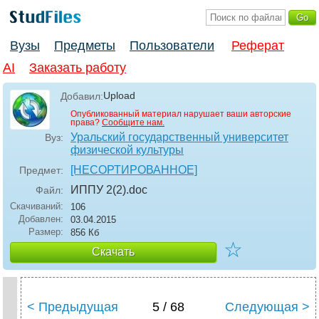
Вузы
Предметы
Пользователи
Реферат
AI
Заказать работу
Upload
Добавил:
Опубликованный материал нарушает ваши авторские
права?
Сообщите нам.
Уральский государственный университет
Вуз:
физической культуры
[НЕСОРТИРОВАННОЕ]
Предмет:
ИППУ 2(2)
.doc
Файл:
Скачиваний:
106
Добавлен:
03.04.2015
Размер:
856 Кб
☆
Скачать
< Предыдущая
5 / 68
Следующая >