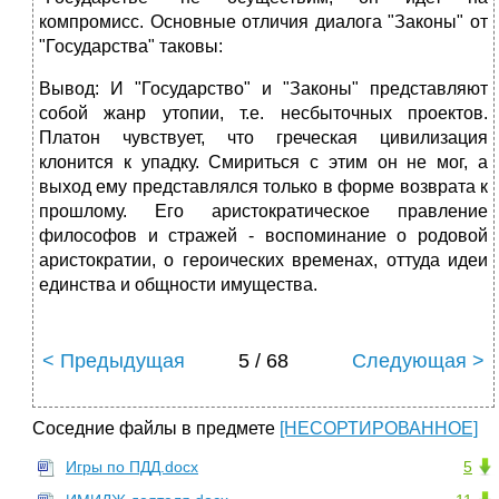
компромисс. Основные отличия диалога "Законы" от
"Государства" таковы:
Вывод: И "Государство" и "Законы" представляют
собой жанр утопии, т.е. несбыточных проектов.
Платон чувствует, что греческая цивилизация
клонится к упадку. Смириться с этим он не мог, а
выход ему представлялся только в форме возврата к
прошлому. Его аристократическое правление
философов и стражей - воспоминание о родовой
аристократии, о героических временах, оттуда идеи
единства и общности имущества.
< Предыдущая
5 / 68
Следующая >
Соседние файлы в предмете
[НЕСОРТИРОВАННОЕ]
Игры по ПДД.docx
5