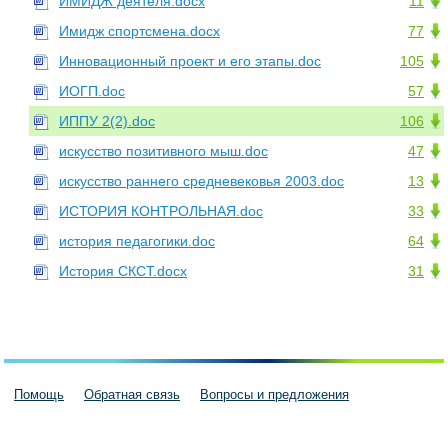
ИМИДЖ деятеля.docx
11
Имидж спортсмена.docx
77
Инновационный проект и его этапы.doc
105
ИОГП.doc
57
ИППУ 2(2).doc
106
искусство позитивного мыш.doc
47
искусство раннего средневековья 2003.doc
13
ИСТОРИЯ КОНТРОЛЬНАЯ.doc
33
история педагогики.doc
64
История СКСТ.docx
31
Помощь
Обратная связь
Вопросы и предложения
Пользовательское соглашение
Политика конфиденциальности