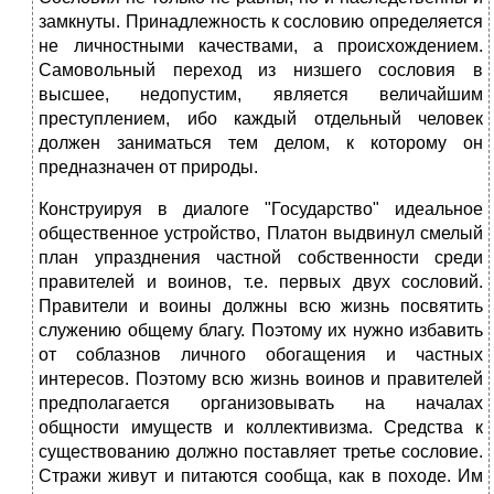
замкнуты. Принадлежность к сословию определяется
не личностными качествами, а происхождением.
Самовольный переход из низшего сословия в
высшее, недопустим, является величайшим
преступлением, ибо каждый отдельный человек
должен заниматься тем делом, к которому он
предназначен от природы.
Конструируя в диалоге "Государство" идеальное
общественное устройство, Платон выдвинул смелый
план упразднения частной собственности среди
правителей и воинов, т.е. первых двух сословий.
Правители и воины должны всю жизнь посвятить
служению общему благу. Поэтому их нужно избавить
от соблазнов личного обогащения и частных
интересов. Поэтому всю жизнь воинов и правителей
предполагается организовывать на началах
общности имуществ и коллективизма. Средства к
существованию должно поставляет третье сословие.
Стражи живут и питаются сообща, как в походе. Им