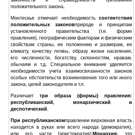
положительного закона.
Монтескье отмечает необходимость
соответствия
положительных законов
природе и принципам
установленного правительства (т.е. форме
правления), географическим факторам и физическим
свойствам страны, ее положению и размерам, ее
климату, качеству почвы, образу жизни населения,
его численности, богатству, склонностям, нравам,
обычаям и т.д. Специальное внимание уделяется
необходимости учета взаимосвязанности законов
особых обстоятельств возникновения того или иного
закона, целей законодателя и т.п.
Различает
три образа (формы) правления:
республиканский, монархический и
деспотический
.
При республиканском
правлении верховная власть
находится в руках или всего народа (демократия),
или его части (аристократия).
Монархия
- это