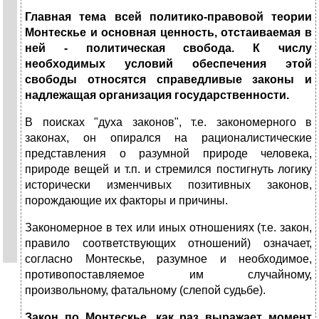
Главная тема всей политико-правовой теории
Монтескье и основная ценность, отстаиваемая в
ней - политическая свобода. К числу
необходимых условий обеспечения этой
свободы относятся справедливые законы и
надлежащая организация государственности.
В поисках "духа законов", т.е. закономерного в
законах, он опирался на рационалистические
представления о разумной природе человека,
природе вещей и т.п. и стремился постигнуть логику
исторически изменчивых позитивных законов,
порождающие их факторы и причины.
Закономерное в тех или иных отношениях (т.е. закон,
правило соответствующих отношений) означает,
согласно Монтескье, разумное и необходимое,
противопоставляемое им случайному,
произвольному, фатальному (слепой судьбе).
Закон по Монтескье, как раз выражает момент