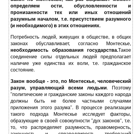
определяем ости, обусловленности и
пронизанности тех или иных отношений
разумным началом, т.е. присутствием разумного
(и необходимого) в этих отношениях.
Потребность людей, живущих в обществе, в общих
законах обуславливает, согласно Монтескье,
необходимость образования государства.
Такое
соединение силы отдельных людей предполагает
наличие уже единства их воли, т.е. гражданское
состояние.
Закон вообще - это, по Монтескье, человеческий
разум, управляющий всеми людьми
. Поэтому
"политические и гражданские законы каждого народа
должны быть не более частными случаями
приложения этого разума". В процессе реализации
такого подхода Монтескье исследует факторы,
образующие в своей совокупности "дух законов", т.е.
то, что распределяет разумность, правомерность,
законность и справедливость требований