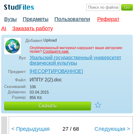
Вузы
Предметы
Пользователи
Реферат
AI
Заказать работу
Upload
Добавил:
Опубликованный материал нарушает ваши авторские
права?
Сообщите нам.
Уральский государственный университет
Вуз:
физической культуры
[НЕСОРТИРОВАННОЕ]
Предмет:
ИППУ 2(2)
.doc
Файл:
Скачиваний:
106
Добавлен:
03.04.2015
Размер:
856 Кб
☆
Скачать
< Предыдущая
27 / 68
Следующая >