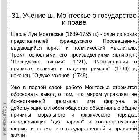
31. Учение ш. Монтескье о государстве
и праве
Шарль Луи Монтескье (1689-1755 гг.) - один из ярких
представителей французского Просвещения,
выдающийся юрист и политический мыслитель.
Тремя основными его произведениями являются:
"Персидские письма" (1721), "Размышления о
причинах величия и падения римлян" (1734) и,
наконец, "О духе законов" (1748).
Уже в первой своей работе Монтескье стремится
обосновать вывод о том, что миром управляет не
божественный промысел или фортуна, а
►Содержание►
действующие в любом обществе объективные общие
причины морального и физического порядка,
определяющие "дух народа" и соответствующие
формы и нормы его государственной и правовой
жизни.