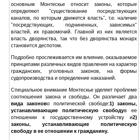
основным Монтескье относит законы, которые
определяют "существование посредствующих
каналов, по которым движется власть", т.е. наличие
"посредствующих, подчиненных, зависимых"
властей, их правомочий. Главной из них является
власть дворянства, так что без дворянства монарх
становится деспотом.
Подробно прослеживается им влияние, оказываемое
принципами различных видов правления на характер
гражданских, уголовных законов, на формы
судопроизводства и определение наказаний.
Специальное внимание Монтескье уделяет проблеме
соотношения закона и свободы. Он различает два
вида законов
о политической свободе:
1) законы,
устанавливающие политическую свободу
в ее
отношении к государственному устройству и
2)
законы, устанавливающие политическую
свободу в ее отношении к гражданину.