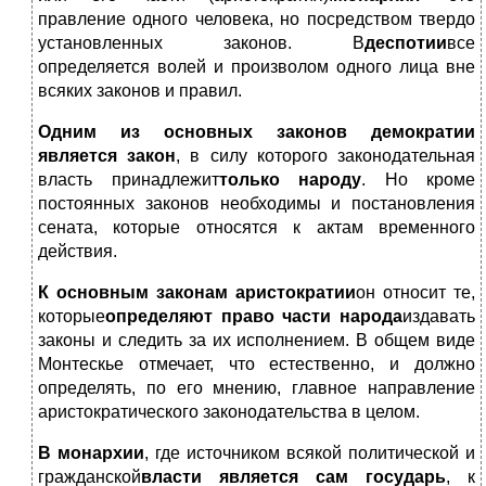
правление одного человека, но посредством твердо
установленных законов. В
деспотии
все
определяется волей и произволом одного лица вне
всяких законов и правил.
Одним из основных законов демократии
является закон
, в силу которого законодательная
власть принадлежит
только народу
. Но кроме
постоянных законов необходимы и постановления
сената, которые относятся к актам временного
действия.
К основным законам аристократии
он относит те,
которые
определяют право части народа
издавать
законы и следить за их исполнением. В общем виде
Монтескье отмечает, что естественно, и должно
определять, по его мнению, главное направление
аристократического законодательства в целом.
В монархии
, где источником всякой политической и
гражданской
власти является сам государь
, к