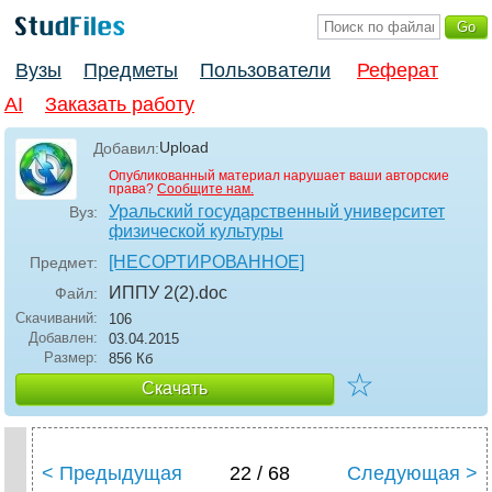
Вузы
Предметы
Пользователи
Реферат
AI
Заказать работу
Upload
Добавил:
Опубликованный материал нарушает ваши авторские
права?
Сообщите нам.
Уральский государственный университет
Вуз:
физической культуры
[НЕСОРТИРОВАННОЕ]
Предмет:
ИППУ 2(2)
.doc
Файл:
Скачиваний:
106
Добавлен:
03.04.2015
Размер:
856 Кб
☆
Скачать
< Предыдущая
22 / 68
Следующая >