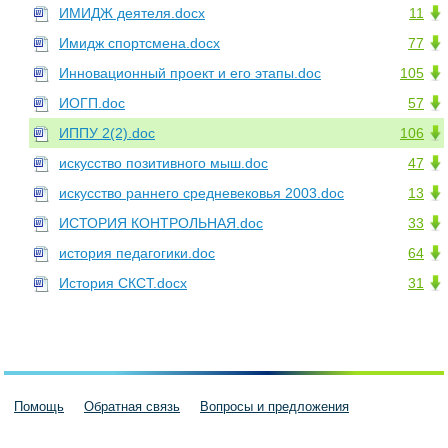
ИМИДЖ деятеля.docx
11
Имидж спортсмена.docx
77
Инновационный проект и его этапы.doc
105
ИОГП.doc
57
ИППУ 2(2).doc
106
искусство позитивного мыш.doc
47
искусство раннего средневековья 2003.doc
13
ИСТОРИЯ КОНТРОЛЬНАЯ.doc
33
история педагогики.doc
64
История СКСТ.docx
31
Помощь
Обратная связь
Вопросы и предложения