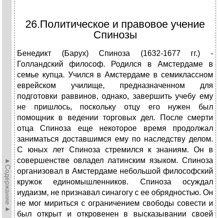
26.Политическое и правовое учение
Спинозы
Бенедикт (Барух) Спиноза (1632-1677 гг.) -
Голландский философ. Родился в Амстердаме в
семье купца. Учился в Амстердаме в семиклассном
еврейском училище, предназначенном для
подготовки раввинов, однако, завершить учебу ему
не пришлось, поскольку отцу его нужен был
помощник в ведении торговых дел. После смерти
отца Спиноза еще некоторое время продолжал
заниматься доставшимся ему по наследству делом.
С юных лет Спиноза стремился к знаниям. Он в
совершенстве овладел латинским языком. Спиноза
►Содержание►
организовал в Амстердаме небольшой философский
кружок единомышленников. Спиноза осуждал
иудаизм, не признавал синагогу с ее обрядностью. Он
не мог мириться с ограничением свободы совести и
был открыт и откровенен в высказывании своей