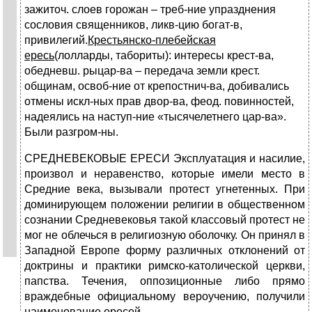
зажиточ. слоев горожан – треб-ние упразднения
сословия священников, ликв-цию богат-в,
привилегий.
Крестьянско-плебейская
ересь
(лолларды, табориты): интересы крест-ва,
обедневш. рыцар-ва – передача земли крест.
общинам, освоб-ние от крепостнич-ва, добивались
отмены искл-ных прав двор-ва, феод. повинностей,
надеялись на наступ-ние «тысячелетнего цар-ва».
Были разгром-ны.
СРЕДНЕВЕКОВЫЕ ЕРЕСИ Эксплуатация и насилие,
произвол и неравенство, которые имели место в
Средние века, вызывали протест угнетенных. При
доминирующем положении религии в общественном
сознании Средневековья такой классовый протест не
мог не облечься в религиозную оболочку. Он принял в
Западной Европе форму различных отклонений от
доктрины и практики римско-католической церкви,
папства. Течения, оппозиционные либо прямо
враждебные официальному вероучению, получили
наименование ересей.