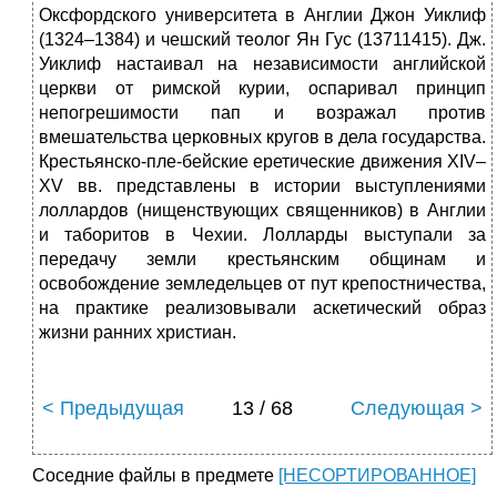
Оксфордского университета в Англии Джон Уиклиф
(1324–1384) и чешский теолог Ян Гус (13711415). Дж.
Уиклиф настаивал на независимости английской
церкви от римской курии, оспаривал принцип
непогрешимости пап и возражал против
вмешательства церковных кругов в дела государства.
Крестьянско-пле-бейские еретические движения XIV–
XV вв. представлены в истории выступлениями
лоллардов (нищенствующих священников) в Англии
и таборитов в Чехии. Лолларды выступали за
передачу земли крестьянским общинам и
освобождение земледельцев от пут крепостничества,
на практике реализовывали аскетический образ
жизни ранних христиан.
< Предыдущая
13 / 68
Следующая >
Соседние файлы в предмете
[НЕСОРТИРОВАННОЕ]