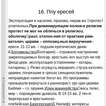
16. Ппу ересей
Эксплуатация и насилие, произво, нерав-во протест
угнетенных.
При доминирующем полож-и религии
протест не мог не облечься в религиоз.
оболочку

разл. отклон-ния от практики рим-
католич. церкви – оппозиц-ные вероучения
–
ереси. 11-12 вв. – подъем еретических движ-
й.
Богомильство
(Болгария) – отражало настроение
закрепощаемых болгар. крестьян, кот. выступ-ли п/в
феод-церк. эксплуатации (сторонники – катары,
патарены..). Резко осужд-сь иерархич. стр-ра католич.
церкви, погрязшие в грехах священослужители,
неправедно нажитое богат-во. Их программы
►Содержание►
призывали вернуться к раннехрист. орг-ции церкви.
Библия – гл. оружие.
Идеи манихейства
весь телес.
мир – порождение дьявола. В 14-15 вв. 2 теч-я:
бюргерская и крестьянско-
плебейская.
Бюргерская
(Д.Уиклиф): интересы