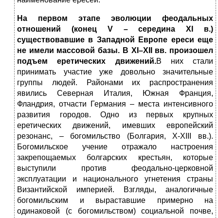
На первом этапе эволюции феодальных
отношений (конец V – середина XI в.)
существовавшие в Западной Европе ереси еще
не имели массовой базы. В XI–XII вв. произошел
подъем еретических движений.
В них стали
принимать участие уже довольно значительные
группы людей. Районами их распространения
явились Северная Италия, Южная Франция,
Фландрия, отчасти Германия – места интенсивного
развития городов. Одно из первых крупных
еретических движений, имевших европейский
резонанс, – богомильство (Болгария, Х-XIII вв.).
Богомильское учение отражало настроения
закрепощаемых болгарских крестьян, которые
выступили против феодально-церковной
эксплуатации и национального угнетения страны
Византийской империей. Взгляды, аналогичные
богомильским и выраставшие примерно на
одинаковой (с богомильством) социальной почве,