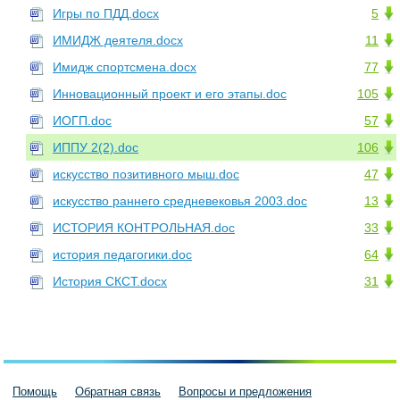
Игры по ПДД.docx
5
ИМИДЖ деятеля.docx
11
Имидж спортсмена.docx
77
Инновационный проект и его этапы.doc
105
ИОГП.doc
57
ИППУ 2(2).doc
106
искусство позитивного мыш.doc
47
искусство раннего средневековья 2003.doc
13
ИСТОРИЯ КОНТРОЛЬНАЯ.doc
33
история педагогики.doc
64
История СКСТ.docx
31
Помощь
Обратная связь
Вопросы и предложения