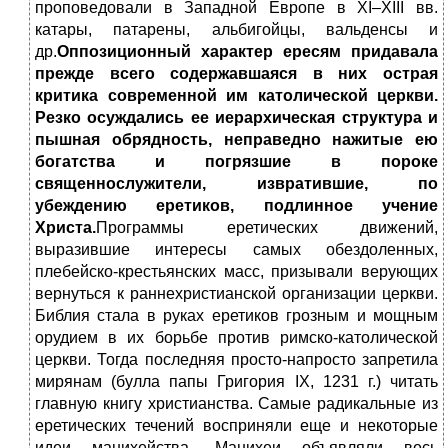
проповедовали в Западной Европе в XI–XIII вв.
катары, патарены, альбигойцы, вальденсы и
др.
Оппозиционный характер ересям придавала
прежде всего содержавшаяся в них острая
критика современной им католической церкви.
Резко осуждались ее иерархическая структура и
пышная обрядность, неправедно нажитые ею
богатства и погрязшие в пороке
священнослужители, извратившие, по
убеждению еретиков, подлинное учение
Христа.
Программы еретических движений,
выразившие интересы самых обездоленных,
плебейско-крестьянских масс, призывали верующих
вернуться к раннехристианской организации церкви.
Библия стала в руках еретиков грозным и мощным
орудием в их борьбе против римско-католической
церкви. Тогда последняя просто-напросто запретила
мирянам (булла папы Григория IХ, 1231 г.) читать
главную книгу христианства. Самые радикальные из
еретических течений восприняли еще и некоторые
идеи манихейства. Манихеи объявляли весь