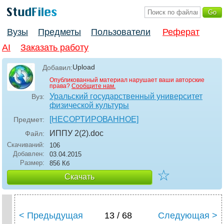
Вузы
Предметы
Пользователи
Реферат
AI
Заказать работу
Upload
Добавил:
Опубликованный материал нарушает ваши авторские
права?
Сообщите нам.
Уральский государственный университет
Вуз:
физической культуры
[НЕСОРТИРОВАННОЕ]
Предмет:
ИППУ 2(2)
.doc
Файл:
Скачиваний:
106
Добавлен:
03.04.2015
Размер:
856 Кб
☆
Скачать
< Предыдущая
13 / 68
Следующая >