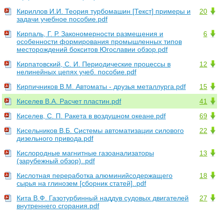
Кириллов И.И. Теория турбомашин [Текст] примеры и
20
задачи учебное пособие.pdf
Кирпаль, Г. Р. Закономерности размещения и
6
особенности формирования промышленных типов
месторождений бокситов Югославии обзор.pdf
Кирпатовский, С. И. Периодические процессы в
12
нелинейных цепях учеб. пособие.pdf
Кирпичников В.М. Автоматы - друзья металлурга.pdf
15
Киселев В.А. Расчет пластин.pdf
41
Киселев, С. П. Ракета в воздушном океане.pdf
69
Кисельников В.Б. Системы автоматизации силового
22
дизельного привода.pdf
Кислородные магнитные газоанализаторы
13
(зарубежный обзор)..pdf
Кислотная переработка алюминийсодержащего
18
сырья на глинозем [сборник статей]..pdf
Кита В.Ф. Газотурбинный наддув судовых двигателей
27
внутреннего сгорания.pdf