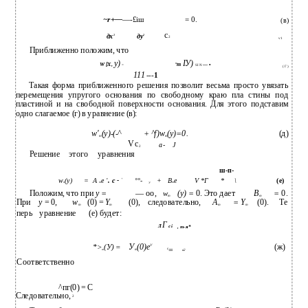
~r+—
—-£іш
= 0.
(в)
с
дх
ду
2
2
2
ѵ 1
Приближенно положим, что
у)
ІУ)
W [Х,
m
W
— •
=
S I N
( Г )
111
---
1
Такая форма приближенного решения позволит весьма просто увязать
перемещения упругого основания по свободному краю пла­ стины под
пластиной и на свободной поверхности основания. Для этого подставим
одно слагаемое (г) в уравнение (в):
w'
(y)-(-^
+ ^f)w
(y)=0.
(д)
m
m
V с
a-
J
2
Решение
этого
уравнения
ш-п-
w
(y)
=
A
e
. c -
°°-
+
В
е
V *Г
*
\
(e)
v
+
n
m
т
У
Положим, что при
y =
— оо,
(y) =
0. Это дает
B
=
0.
w
m
m
При
у
= 0,
w
(0) =
Y
(0),
следовательно,
А
= Y
(0).
Те­
m
m
т
m
перь
уравнение
(е) будет:
Г
Л
ci
, т-я*
У
(0)е
(ж)
*>
(У) =
У
=
с
т
т
а2
Соответственно
^пг(0) = С
Следовательно,
2