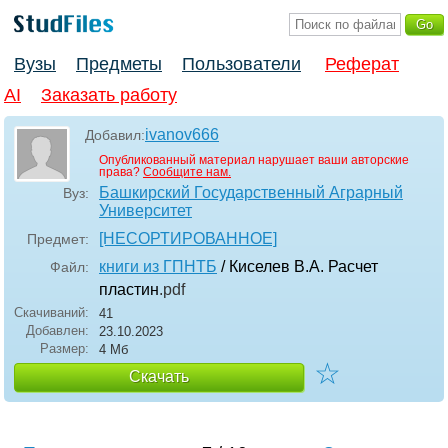
Вузы
Предметы
Пользователи
Реферат
AI
Заказать работу
ivanov666
Добавил:
Опубликованный материал нарушает ваши авторские
права?
Сообщите нам.
Башкирский Государственный Аграрный
Вуз:
Университет
[НЕСОРТИРОВАННОЕ]
Предмет:
книги из ГПНТБ
/ Киселев В.А. Расчет
Файл:
пластин
.pdf
Скачиваний:
41
Добавлен:
23.10.2023
Размер:
4 Мб
☆
Скачать