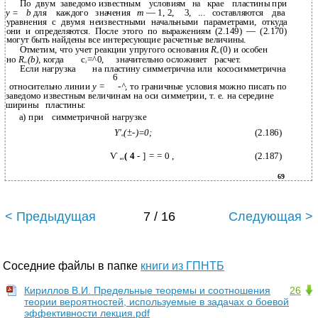
По
двум
заведомо известным
условиям
на
крае
пластины при
у =
b
для
каждого
значения
m
— 1, 2,
3,
...
составляются
два
уравнения с двумя неизвестными начальными параметрами, откуда
они и определяются. После этого по выражениям (2.149) — (2.170)
могут быть найдены все интересующие расчетные величины.
Отметим, что учет реакции упругого основания
R
(0) и особен­
m
но
R
(b),
когда
с
=^0,
значительно осложняет
расчет.
m
2
Если нагрузка
на пластину симметрична или
кососимметрична
6
относительно линии
у
=
-^,
то граничные условия можно писать по
заведомо известным величинам на оси симметрии, т. е. на середине
ширины
пластины:
а) при
симметричной нагрузке
Y'
(±-)=0;
(2.186)
m
Ѵ
( 4
- ] = = 0 ,
(2.187)
и т
69
< Предыдущая
7 / 16
Следующая >
Соседние файлы в папке
книги из ГПНТБ
Кириллов В.И. Предельные теоремы и соотношения
26
теории вероятностей, используемые в задачах о боевой
эффективности лекция.pdf