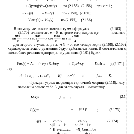
+ Qymn(y)*=Q
mn(y)
по (2.155),
(2.156)
при е = 1 ;
V
~Ѵ
(у)
= Ѵ
(у)
по (2.159),
(2.160);
хтп
хтп
Ѵ
тп(У) = Ѵ
(у)
по (2.155),
(2.156).
У
утп
В этом случае нижнее значение сумм в формулах
(2.163) —
(2.170) начинается с
m
= 0
и, кроме того, надо везде
поменять
тпх
тпх
. тпх
тпх
sin —-_— на cos —— и cos —— на sin
а
а
а
а
Для второго случая, когда a
>?4i > 0, все четыре корня (2.108), (2.109)
m
характеристического уравнения будут действитель­ ными. В соответствии с
ними общее решение однородного уравнения (2.101) будет:
Уm (у) = А
ch
r
y+B
shr
y
+ С,
chr
y
+ D
sh
г
y,
(2.171)
т
1
m
1
п
3
m
3
где
г!
= l
/ a j ,
/a*,
—
K,\
r
=V
al
—
f a
—
К.
- I -
3
m
Функции, удовлетворяющие единичной матрице (2.118), полу­
чаемые на основе табл. 3, для этого случая
имеют вид:
(2.1
ЬАУ)=
j
C h
r i U
L
{y)=
+
\
*У
;
(2.173)
&Ьг
L
(y)
=
ch ri
y
ch
r
у
;
(2.174)
3
3
о |Л
«
I
n i / *
1«
4
r
^ К
<5, f am—
Am
OS/л—А/л