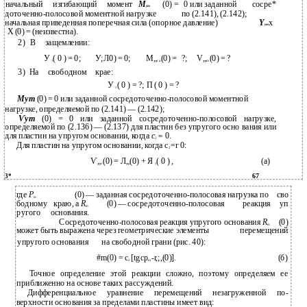
начальный
изгибающий
момент
М
(0) =
0 или заданной
сосре*
ут
доточенно-полосовой моментной нагрузке
по (2.141), (2.142);
начальная приведенная поперечная сила (опорное давление)
Y
х
ym
X (0) = (неизвестна).
2)
В
защемлении:
У
( 0 ) = 0;
У;Л0) = 0;
М„
(0) =
?;
V„
(0) = ?
т
г а
m
3)
На
свободном
крае:
У
( 0 ) = ?; П ( 0 ) = ?
т
Мут
(0) = 0 или заданной сосредоточенно-полосовой моментной
нагрузке, определяемой по (2.141) — (2.142);
Ѵут
(0) = 0 или заданной сосредоточенно-полосовой нагрузке,
определяемой по (2.136) — (2.137) для пластин без упругого осно­ вания или
для пластин на упругом основании, когда
с
=
0.
2
Для пластин на упругом основании, когда с
=г 0:
2
Ѵ„
(0) = Л„(0) + Я
( 0 ) ,
(а)
т
т
67
3*
где
Р
(0) — заданная сосредоточенно-полосовая нагрузка по
сво­
т
бодному
краю, a
R
(0) — сосредоточенно-полосовая
реакция
уп­
m
ругого
основания.
Сосредоточенно-полосовая реакция упругого основания
R
(0)
m
может быть выражена через геометрические элементы
перемещений
упругого основания
на свободной грани (рис. 40):
#m(0) = c
[tgcp
-r,;,(0)].
(б)
2
m
Точное определение этой реакции сложно, поэтому определяем ее
приближенно на основе таких рассуждений.
Дифференциальное уравнение перемещений незагруженной по­
верхности основания за пределами пластины имеет вид: