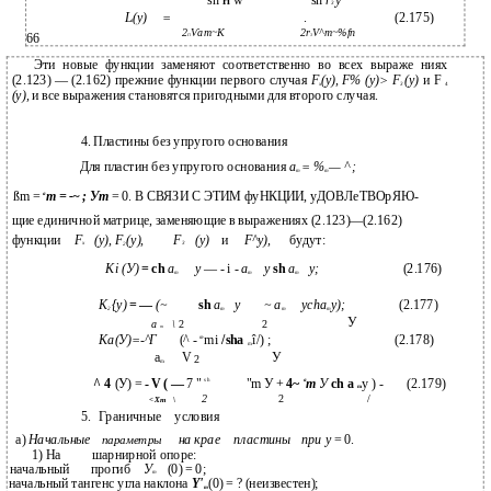
sh
w
sh
r
у
ri
3
L
(y)
=
.
(2.175)
2
Ѵат~К
2r
V^m~%fn
66
Гі
3
Эти новые функции заменяют соответственно во всех выраже­ ниях
(2.123) — (2.162) прежние функции первого случая
F
(y), F% (у)> F
(у)
и F
x
3
4
(у),
и все выражения становятся пригодными для второго случая.
4. Пластины без упругого основания
Для пластин без упругого основания
а
= %
— ^ ;
т
т
ßm =
т =
-~
; Ут
= 0. В СВЯЗИ С ЭТИМ фуНКЦИИ, уДОВЛеТВОрЯЮ-
а
щие единичной матрице, заменяющие в выражениях (2.123)—(2.162)
функции
F
(у), F
(у),
F
(у)
и
F^y),
будут:
x
3
2
Кі (У)
= ch
а
у
— - і -
а
у
sh
а
у;
(2.176)
т
т
т
К
{у)
= —
(~
sh
а
у
~ а
ycha
y);
(2.177)
2
т
т
m
У
а
\
2
2
т
Ка(У)=-^Г
(^ -
mi
/sha
î/) ;
(2.178)
œ
m
a
V
У
2
m
^ 4
(У) =
- V ( —
7 "
"m У +
4~
т
У
ch a
у ) -
(2.179)
s h
а
m
2
2
/
<Хт
\
5.
Граничные
условия
а)
Начальные
на крае
пластины
при у
= 0.
параметры
1) На
шарнирной опоре:
начальный
прогиб
У
(0) = 0;
т
начальный тангенс угла наклона
Y'
(0) = ? (неизвестен);
m