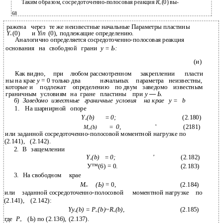
Таким образом, сосредоточенно-полосовая реакция
R
(0) вы-
m
68
ражена
через
те же неизвестные начальные Параметры пластины
Y
(0)
и
Yin
(0), подлежащие определению.
т
Аналогично определяется сосредоточенно-полосовая реакция
основания
на
свободной
грани
у = Ь:
(и)
Как видно,
при
любом рассмотренном
закреплении
пласти­
ны на крае
у
= 0 только два
начальных
параметра
неизвестны,
которые и
подлежат
определению
по двум
заведомо
известным
граничным
условиям
на
гране
пластины
при
у
—
Ь.
б)
Заведомо
известные
граничные
условия
на крае
у =
b
1.
На шарнирной
опоре
Y
(b)
= 0;
(2.180)
m
=
0,
'
(2181)
M
(b)
ym
или заданной сосредоточенно-полосовой моментной нагрузке по
(2.141),
(2.142).
2.
В
защемлении
Y
(b)
= 0;
'
(2.182)
m
У™(6) = 0.
(2.183)
3.
На свободном
крае
М
(Ь)
= 0,
(2.184)
ут
или
заданной сосредоточенно-полосовой
моментной нагрузке
по
(2.141),
(2.142):
Yy
(b) = P
{b)~R
(b),
(2.185)
m
m
m
где
Р
(Ь) по (2.136), (2.137).
т