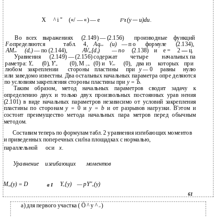
X
^ i "
(«/ — «) — e
(y
и)du.
F
't
—
Во
всех
выражениях
(2.149) — (2.156)
производные
функций
F
определяются
табл.
4,
Aq
(и)
— п о
формуле
(2.134),
t
mn
АМ
(d
)
— по (2.144),
AV
{d
)
— по
(2.138)
и
е =
2
—
ц.
ут
n
lim
n
Уравнения
(2.149) — (2.156) содержат
четыре
начальных па­
раметра:
Y
(0),
Y'
(0), M
(0) и
V
(0),
два из
которых
при
ym
m
т
y m
любом
закреплении
стороны
пластины
при
у —
0
равны
нулю
или заведомо известны. Два остальных начальных параметра опре­ деляются
по условиям закрепления стороны пластины при
у = Ъ.
Таким образом, метод начальных параметров сводит задачу к
определению двух и только двух произвольных постоянных урав­ нения
(2.101) в виде начальных параметров независимо от условий закрепления
пластины по сторонам
у =
0 и
у = b
и от разрывов нагрузки. В'этом и
состоит преимущество метода начальных пара­ метров перед обычным
методом.
Составим теперь по формулам табл. 2 уравнения изгибающих моментов
и приведенных поперечных сил'на площадках с нормалью,
параллельной
оси
х.
Уравнение
изгибающих
моментов
M
(y) = D
Y
{y)
— pY"
(у)
а I
xm
m
m
61
а) для первого участка ( Ô ^ y ^
)
d l