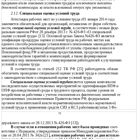
вредными и/или опасными условиями труда(
за исключением выплаты
денежной компенсации за неиспользованный отпуск при увольнении
).
2.12.
Специальная оценка условий труда
Аттестация рабочих мест по условиям труда с01 января 2014 года
заменяется обязательной для организаций, независимо от форм собствен-
ности,
специальной оценки условий труда
,
в соответствии с новым феде-
ральным законом РФот 28 декабря 2013 г. № 426-ФЗ «О специальной
оценке условий труда» [13]. Основной целью Закона №426-ФЗ является
унификация процедуры оценки условий труда на рабочих местах как
единого способа реализации установленного пенсионным законодательством
механизма освобождения работодателей от уплаты страховых взносов в
Пенсионный фонд РФ и механизма предоставления, предусмотренных
законодательством гарантий и компенсаций, а также формирование
комплекса мер экономического стимулирования работодателей к улучшению
условий и охраны труда.
В соответствии со статьей 212 ТК РФ [25] работодатель обязан
обеспечить проведение специальной оценки условий труда в соответствии
с законодательством о специальной оценке условий труда.
Специальная оценка условий труда
является единым комплексом
последовательно осуществляемых мероприятий по идентификации ВПФ и
ОПФ производственной среды и трудового процесса, оценке уровня их
воздействия на работника с учетом отклонения их фактических значений от
установленных уполномоченным Правительством РФ, федеральным
органом исполнительной власти нормативов(
гигиенических нормативов
)
условий труда и применения средств СИЗ и КСЗ работников(статья 3 Фе-
73
дерального закона от 28.12.2013 № 426-ФЗ [13]).
В случае если в отношении рабочих мест была проведена
в соот-
ветствии с Порядком, утвержденным приказом Минздравсоцразвития Рос-
сии от 26.04.2011 № 342н [21]
, аттестация рабочих мест до дня вступле-