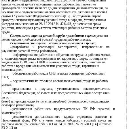
ния в силу
Федерального закона от 28.12.2013 № 426-ФЗ, специальная
оценка условий труда в отношении таких рабочих мест может не
проводиться в течение пяти лет до дня завершения данной аттестации, за
исключением случаев возникновения обстоятельств, указанных в части 1
статьи 17 указанного Федерального закона[13]. Работодатель вправе
провести специальную оценку условий труда в порядке, установленном
Федеральным законом от 28.12.2013 № 426-ФЗ, до истечения срока
действия, имеющихся результатов аттестации рабочих мест по условиям
труда.
Специальная
оценка условий труда проводится с целью
установ-
ления
классов (
подклассов
) условий труда на рабочих местах.
Результаты спецоценки могут использоваться в целях:
разработки и реализации мероприятий, направленных на
–
улучшение условий труда работников;
информирования работников об условиях труда на рабочих местах,
–
о
существующем риске повреждения их здоровья, о мерах по защите от
воздействия ВПФ и/или ОПФ и полагающихся работникам, занятым на
работах с вредными и/или опасными условиями труда, гарантиях и
компенсациях;
обеспечения работников СИЗ, а также оснащения рабочих мест
–
СКЗ;
осуществления контроля за состоянием условий труда на рабочих
–
местах;
организации в случаях, установленных законодательством
–
Российской Федерации, обязательных предварительных (
при поступлении
на ра-
боту
) и периодических (
в течение трудовой деятельности
) медицинских
осмотров работников;
установления работникам предусмотренных ТК РФ гарантий и
–
компенсаций;
установления дополнительного тарифа страховых взносов в
–
Пенсионный фонд РФ с учетом класса(
подкласса
) условий труда на
рабочем месте (см. статью 58.3 ФЗ от 24.07.2009 № 212-ФЗ [14] и статью
33.2 ФЗ от