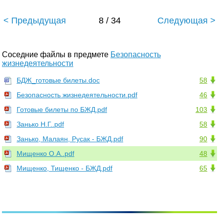
< Предыдущая
8 / 34
Следующая >
Соседние файлы в предмете
Безопасность
жизнедеятельности
БДЖ_готовые билеты.doc
58
Безопасность жизнедеятельности.pdf
46
Готовые билеты по БЖД.pdf
103
Занько Н.Г..pdf
58
Занько, Малаян, Русак - БЖД.pdf
90
Мищенко О.А..pdf
48
Мищенко, Тищенко - БЖД.pdf
65