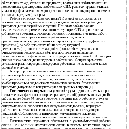
об условиях труда, степени их вредности, возможных неблагоприятных
последствиях для здоровья, необходимых СИЗ, режимах труда и отдыха,
медико-профилактических мероприятиях и мерах по сокращению времени
контакта с вредным фактором.
Работа в опасных условиях труда(
4-й
класс
) не допускается, за
исключением ликвидации аварий и проведения экстренных работ для
предупреждения аварийных ситуаций. При этом работа должна
осуществляться с применением соответствующих СИЗ и при строгом
соблюдении временных режимов, регламентированных для таких работ.
Допустимое время контакта работников отдельных
профессиональных групп, занятых во вредных условиях труда(«защита
временем»), за рабочую смену и/или период трудовой
деятельности(ограничение стажа работы) может быть установлено
учреждениями госсанэпидслужбы или другими организациями
гигиенического профиля на основе утвержденных центрами ГСЭН методик
оценки риска повреждения здоровья работников. «Защита временем»
уменьшает риск повреждения здоровья работника, но не изменяет класс
условий его труда.
Быстрое развитие химии и широкое использование химических
изделий потребовали проведения специальных технологических
исследований и оценки опасностей, связанных с долгосрочным и
комбинированным воздействием химических веществ. Установлены
предельно допустимые концентрации для вредных веществ [1].
Гигиенические нормативы условий труда
– уровни вредных про-
изводственных факторов, которые при ежедневной(кроме выходных дней)
работе, но не более 40 часов в неделю, в течение всего рабочего стажа не
должны вызывать заболеваний или отклонений в состоянии здоровья,
обнаруживаемых современными методами исследований, в процессе
работы или в отдаленные сроки жизни настоящего и последующего
поколений. Соблюдение гигиенических нормативов не исключает
нарушение состояния здоровья у лиц с повышенной чувствительностью.
Гигиенические нормативы обоснованы с учетом8-часовой рабочей
смены. При большей длительности смены в каждом конкретном случае
возможность работы должна быть согласована с органами и