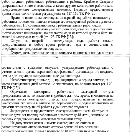
рабочим днем, работникам, работающим в районах Крайнего Севера и
приравненных к ним местностях, а также другим категориям работников,
предусмотренным федеральными законами. Порядок предоставления
дополнительных отпусков регулируется ст. 117-119 ТК РФ [25].
Право на использование отпуска за первый год работы возникает у
работника по истечении шести месяцев его непрерывной работы у данного
работодателя. По соглашению между работодателем и работником
оплачиваемый отпуск работнику может быть предоставлен и до истечения
шести месяцев или разделен на две части, одна из которой должна быть не
менее 14 календарных дней (ст. 125 ТК РФ [25]).
Отпуск за второй и последующие годы работы может
предоставляться в любое время рабочего года в соответствии с
очерёдностью предоставления отпусков.
Очередность предоставления оплачиваемых отпусков определяется в
72
соответствии с графиком отпусков, утверждаемым работодателем с
учетом мнения органа первичной профсоюзной организации не позднее,
чем за две недели до наступления календарного года.
Нерабочие праздничные дни, приходящиеся на период отпуска, в
число календарных дней отпуска не включаются, но оплачиваются (ст. 120
ТК РФ [25]).
Отдельным категориям работников ежегодный отпуск
предоставляется по их желанию в удобное для них время, в частности по
желанию мужа ежегодный отпуск ему предоставляется в период
нахождения его жены в отпуске по беременности и родам независимо от
времени его непрерывной работы у данного работодателя.
Запрещается не предоставлять ежегодный оплачиваемый отпуск в
течение двух лет подряд, работникам в возрасте до18 лет и, занятым на
работах с вредными и/или опасными условиями труда.
Не допускается отзыв и замена ежегодного основного и
дополнительного оплачиваемого отпуска денежной компенсацией
беременным женщин, лицам в возрасте до18 лет и занятым на работах с