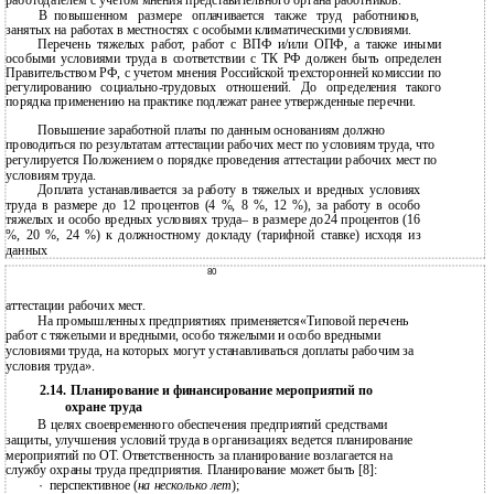
работодателем с учетом мнения представительного органа работников.
В
повышенном размере оплачивается также труд работников,
занятых на работах в местностях с особыми климатическими условиями.
Перечень тяжелых работ, работ с ВПФ и/или ОПФ, а также иными
особыми условиями труда в соответствии с ТК РФ должен быть определен
Правительством РФ, с учетом мнения Российской трехсторонней комиссии по
регулированию социально-трудовых отношений. До определения такого
порядка применению на практике подлежат ранее утвержденные перечни.
Повышение заработной платы по данным основаниям должно
проводиться по результатам аттестации рабочих мест по условиям труда, что
регулируется Положением о порядке проведения аттестации рабочих мест по
условиям труда.
Доплата устанавливается за работу в тяжелых и вредных условиях
труда в размере до 12 процентов (4 %, 8 %, 12 %), за работу в особо
тяжелых и особо вредных условиях труда– в размере до24 процентов (16
%, 20 %, 24 %) к должностному докладу (тарифной ставке) исходя из
данных
80
аттестации рабочих мест.
На промышленных предприятиях применяется«Типовой перечень
работ с тяжелыми и вредными, особо тяжелыми и особо вредными
условиями труда, на которых могут устанавливаться доплаты рабочим за
условия труда».
2.14. Планирование и финансирование мероприятий по
охране труда
В целях своевременного обеспечения предприятий средствами
защиты, улучшения условий труда в организациях ведется планирование
мероприятий по ОТ. Ответственность за планирование возлагается на
службу охраны труда предприятия. Планирование может быть [8]:
·
перспективное (
на несколько лет
);