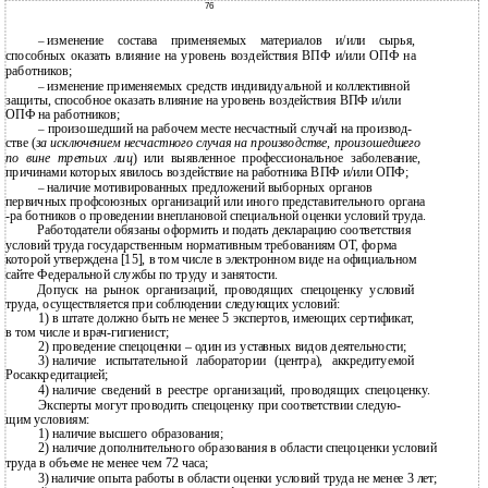
76
изменение состава применяемых материалов и/или сырья,
–
способных оказать влияние на уровень воздействия ВПФ и/или ОПФ на
работников;
изменение применяемых средств индивидуальной и коллективной
–
защиты, способное оказать влияние на уровень воздействия ВПФ и/или
ОПФ на работников;
произошедший на рабочем месте несчастный случай на производ-
–
стве (
за исключением несчастного случая на производстве, произошедшего
по вине третьих лиц
) или выявленное профессиональное заболевание,
причинами которых явилось воздействие на работника ВПФ и/или ОПФ;
наличие мотивированных предложений выборных органов
–
первичных профсоюзных организаций или иного представительного органа
-ра ботников о проведении внеплановой специальной оценки условий труда.
Работодатели обязаны оформить и подать декларацию соответствия
условий труда государственным нормативным требованиям ОТ, форма
которой утверждена [15], в том числе в электронном виде на официальном
сайте Федеральной службы по труду и занятости.
Допуск на рынок организаций, проводящих спецоценку условий
труда, осуществляется при соблюдении следующих условий:
1) в штате должно быть не менее 5 экспертов, имеющих сертификат,
в
том числе и
врач-гигиенист;
2)
проведение спецоценки – один из уставных видов деятельности;
3)
наличие испытательной лаборатории (центра), аккредитуемой
Росаккредитацией;
4)
наличие сведений в реестре организаций, проводящих спецоценку.
Эксперты могут проводить спецоценку при соответствии следую-
щим условиям:
1)
наличие высшего образования;
2)
наличие дополнительного образования в области спецоценки условий
труда в объеме не менее чем 72 часа;
3)
наличие опыта работы в области оценки условий труда не менее 3 лет;