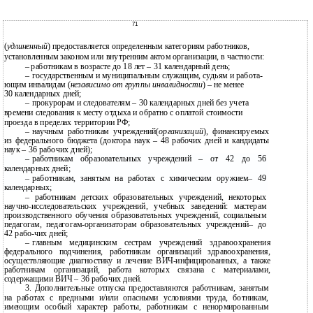
71
(
удлиненный
) предоставляется определенным категориям работников,
установленным законом или внутренним актом организации, в частности:
–
работникам в возрасте до 18 лет – 31 календарный день;
–
государственным и муниципальным служащим, судьям и работа-
ющим инвалидам (
независимо от группы инвалидности
) – не менее
30 календарных дней;
–
прокурорам и следователям – 30 календарных дней без учета
времени следования к месту отдыха и обратно с оплатой стоимости
проезда в пределах территории РФ;
–
научным работникам учреждений(
организаций
), финансируемых
из федерального бюджета (доктора наук – 48 рабочих дней и кандидаты
наук – 36 рабочих дней);
–
работникам образовательных учреждений – от 42 до 56
календарных дней;
–
работникам, занятым на работах с химическим оружием– 49
календарных;
–
работникам детских образовательных учреждений, некоторых
научно-исследовательских учреждений, учебных заведений: мастерам
производственного обучения образовательных учреждений, социальным
педагогам, педагогам-организаторам образовательных учреждений– до
42 рабо-чих дней;
–
главным медицинским сестрам учреждений здравоохранения
федерального подчинения, работникам организаций здравоохранения,
осуществляющие диагностику и лечение
ВИЧ-инфицированных, а также
работникам организаций, работа которых связана с материалами,
содержащими ВИЧ – 36 рабочих дней.
3. Дополнительные отпуска предоставляются работникам, занятым
на работах с вредными и/или опасными условиями труда, ботникам,
имеющим особый характер работы, работникам с ненормированным