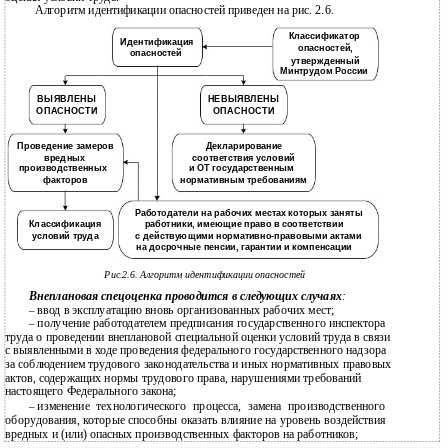
Алгоритм идентификации опасностей приведен на рис. 2.6.
Классификатор
Идентификация
опасностей,
опасностей
утвержденный
Минтрудом России
ВЫЯВЛЕНЫ
НЕВЫЯВЛЕНЫ
ОПАСНОСТИ
ОПАСНОСТИ
Проведение замеров
Декларирование
вредных
соответствия условий
производственных
и ОТ государственным
факторов
нормативным требованиям
Работодатели на рабочих местах которых заняты
Классификация
работники, имеющие право в соответствии
условий труда
с действующими нормативно-правовыми актами
на досрочные пенсии, гарантии и компенсации
Рис.2.6. Алгоритм идентификации опасностей
Внеплановая спецоценка проводится в следующих случаях
:
ввод в эксплуатацию вновь организованных рабочих мест;
–
получение работодателем предписания государственного инспектора
–
труда о проведении внеплановой специальной оценки условий труда в связи
с выявленными в ходе проведения федерального государственного надзора
за соблюдением трудового законодательства и иных нормативных правовых
актов, содержащих нормы трудового права, нарушениями требований
настоящего Федерального закона;
изменение технологического процесса, замена производственного
–
оборудования, которые способны оказать влияние на уровень воздействия
вредных и (или) опасных производственных факторов на работников;