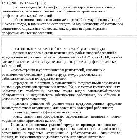
15.12.2001 № 167-ФЗ [22]);
расчета скидок (
надбавок
) к страховому тарифу на обязательное
–
социальное страхование от несчастных случаев на производстве и
профессиональных заболеваний;
обоснования финансирования мероприятий по улучшению условий
–
и охраны труда, в том числе за счет средств на осуществление обязательного
социального страхования от несчастных случаев на производстве и
профессиональных заболеваний;
74
подготовки статистической отчетности об условиях труда;
–
решения вопроса о связи возникших у работников заболеваний с
–
воздействием на работников на их рабочих местах ВПФ и/или ОПФ, а также
расследования несчастных случаев на производстве и профессиональных
заболеваний;
рассмотрения и урегулирования разногласий, связанных с
–
обеспечением безопасных условий труда, между работниками и
работодателем и/или их представителями;
определения в случаях, установленных федеральными законами и
–
иными нормативными правовыми актами РФ, и с учетом государственных
нормативных требований охраны труда видов
санитарно-бытового
обслуживания и медицинского обеспечения работников, их объема и
условий их предоставления;
принятия решения об установлении предусмотренных трудовым
–
законодательством ограничений для отдельных категорий работников;
оценки уровней профессиональных рисков;
–
иных целей, предусмотренных федеральными законами и иными
–
нормативными правовыми актами РФ.
Специальная оценка условий труда не проводится
в отношении
условий труда надомников, дистанционных работников и работников,
вступивших в трудовые отношения с работодателями– физическими
лицами, не являющимися индивидуальными предпринимателями.