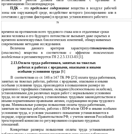
организациями Госсанэпиднадзора.
ПДК
– это
предельное содержание
вещества в воздухе рабочей
зоны или окружающей среде, воздействие которого (изолированно или в
сочетании с другими факторами) в пределах установленного рабочего
79
времени на протяжении всего трудового стажа или в отдаленные сроки
жизни человека и его будущего потомства не вызывает даже скрытых и
временно компенсируемых биологических изменений, обнаруживаемых
современными методами исследования.
Величина данного критерия характеризует
токсичность
(
опасность
) вещества в соответствии с эффектом
токсического
воздействия
и регламентируется ГН 2.2.5.1313-03 [1].
2.13.Оплата труда работников, занятых на тяжелых
работах и работах с вредными, опасными и иными
особыми условиями труда
[6]
В
соответствии со ст. 146 и 147 ТК РФ [25] оплата труда работников,
занятых на тяжелых работах, работах с вредными, опасными и иными
особыми условиями труда, производится в повышенном размере по
сравнению с тарифными ставками, окладами (
должностными окладами
),
установленными для различных видов работ с нормальными условиями
труда, но не ниже размеров, установленных трудовым законодательством и
иными нормативными правовыми актами, содержащими нормы трудового
права. Минимальные размеры повышения оплаты труда работникам,
занятым на тяжелых работах, работах с ВПФ и/или ОПФ и иными особыми
условиями труда, и условия указанного повышения устанавливаются в
порядке, определяемом Правительством РФ, с учетом мнения Российской
трехсторонней комиссии по регулированию социально-трудовых
отношений.
Конкретные размеры повышения оплаты труда устанавливаются