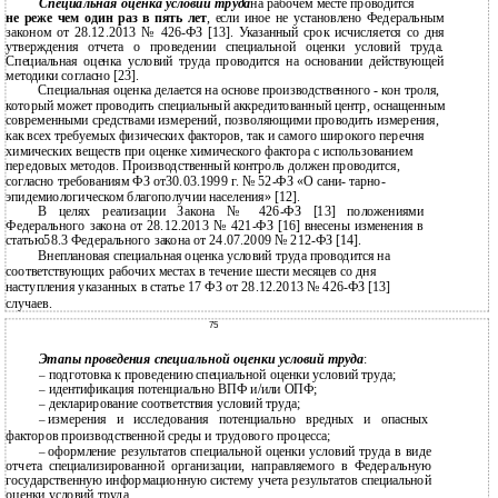
Специальная оценка условий труда
на рабочем месте проводится
не реже чем один раз в пять лет
, если иное не установлено Федеральным
законом от 28.12.2013 № 426-ФЗ [13]. Указанный срок исчисляется со дня
утверждения отчета о проведении специальной оценки условий труда.
Специальная оценка условий труда проводится на основании действующей
методики согласно [23].
Специальная оценка делается на основе производственного - кон троля,
который может проводить специальный аккредитованный центр, оснащенным
современными средствами измерений, позволяющими проводить измерения,
как всех требуемых физических факторов, так и самого широкого перечня
химических веществ при оценке химического фактора с использованием
передовых методов. Производственный контроль должен проводится,
согласно требованиям ФЗ от30.03.1999 г. № 52-ФЗ «О сани- тарно-
эпидемиологическом благополучии населения» [12].
В целях реализации Закона № 426-ФЗ [13] положениями
Федерального закона от 28.12.2013 № 421-ФЗ [16] внесены изменения в
статью58.3 Федерального закона от 24.07.2009 № 212-ФЗ [14].
Внеплановая специальная оценка условий труда проводится на
соответствующих рабочих местах в течение шести месяцев со дня
наступления указанных в статье 17 ФЗ от 28.12.2013 № 426-ФЗ [13]
случаев.
75
Этапы проведения специальной оценки условий труда
:
подготовка к проведению специальной оценки условий труда;
–
идентификация потенциально ВПФ и/или ОПФ;
–
декларирование соответствия условий труда;
–
измерения и исследования потенциально вредных и опасных
–
факторов производственной среды и трудового процесса;
оформление результатов специальной оценки условий труда в виде
–
отчета специализированной организации, направляемого в Федеральную
государственную информационную систему учета результатов специальной
оценки условий труда.