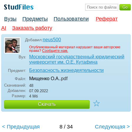
Вузы
Предметы
Пользователи
Реферат
AI
Заказать работу
neus500
Добавил:
Опубликованный материал нарушает ваши авторские
права?
Сообщите нам.
Московский государственный юридический
Вуз:
университет им. О.Е. Кутафина
Безопасность жизнедеятельности
Предмет:
Мищенко О.А.
.pdf
Файл:
Скачиваний:
48
Добавлен:
07.09.2022
Размер:
4 Мб
☆
Скачать
< Предыдущая
8 / 34
Следующая >