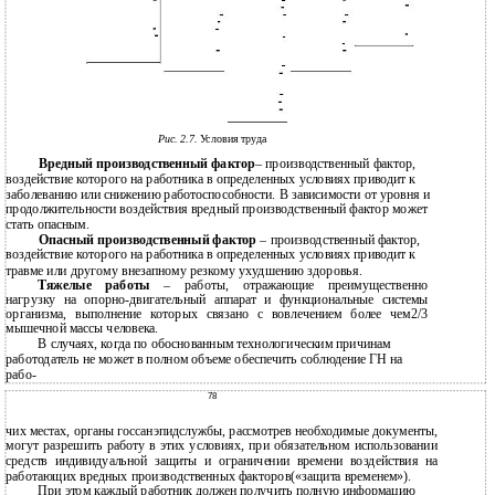
Рис. 2.7.
Условия труда
Вредный производственный фактор
– производственный фактор,
воздействие которого на работника в определенных условиях приводит к
заболеванию или снижению работоспособности. В зависимости от уровня и
продолжительности воздействия вредный производственный фактор может
стать опасным.
Опасный производственный фактор
– производственный фактор,
воздействие которого на работника в определенных условиях приводит к
травме или другому внезапному резкому ухудшению здоровья.
Тяжелые работы
– работы, отражающие преимущественно
нагрузку на опорно-двигательный аппарат и функциональные системы
организма, выполнение которых связано с вовлечением более чем2/3
мышечной массы человека.
В случаях, когда по обоснованным технологическим причинам
работодатель не может в полном объеме обеспечить соблюдение ГН на
рабо-
78
чих местах, органы госсанэпидслужбы, рассмотрев необходимые документы,
могут разрешить работу в этих условиях, при обязательном использовании
средств индивидуальной защиты и ограничении времени воздействия на
работающих вредных производственных факторов(«защита временем»).
При этом каждый работник должен получить полную информацию