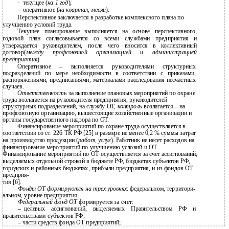
·
текущее (
на 1 год
);
·
оперативное (
на квартал, месяц
).
Перспективное заключается в разработке комплексного плана по
улучшению условий труда.
Текущее планирование выполняется на основе перспективного,
годовой план согласовывается со всеми службами предприятия и
утверждается руководителем, после чего вносится в коллективный
договор(
между профсоюзной организацией и администрацией
предприятия
).
Оперативное – выполняется руководителями структурных
подразделений по мере необходимости в соответствии с приказами,
распоряжениями, предписаниями, материалами расследования несчастных
случаев.
Ответственность
за выполнение плановых мероприятий по охране
труда возлагается на руководителя предприятия, руководителей
структурных подразделений, на службу ОТ,
контроль
возлагается – на
профсоюзную организацию, вышестоящие хозяйственные организации и
органы государственного надзора по ОТ.
Финансирование мероприятий по охране труда осуществляется в
соответствии со ст. 226 ТК РФ [25] в размере не менее 0,2 % суммы затрат
на производство продукции (
работ, услуг
). Работник не несет расходов на
финансирование мероприятий по улучшению условий и ОТ.
Финансирование мероприятий по ОТ осуществляется за счет ассигнований,
выделяемых отдельной строкой в бюджете РФ, бюджетах субъектов РФ,
городских и районных бюджетах, прибыли предприятия, и из фондов ОТ
предприя-
тия [6].
Фонды ОТ формируются на трех уровнях
: федеральном, территори-
альном, уровне предприятия.
Федеральный фонд ОТ
формируется за счет:
целевых ассигнований, выделяемых Правительством РФ и
–
правительствами субъектов РФ;
части средств фонда ОТ предприятий;
–