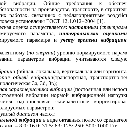
енной вибрации. Общие требования к обеспеч
езопасности на производстве, транспорте, в строитель
их работах, связанных с неблагоприятным воздейс
еловека установлены ГОСТ
12.1.012–2004 [1].
еская оценка осуществляется:
частотным
(
спектраль
рмируемого параметра,
интегральными оценкам
мируемого параметра и
учету времени вибрацион
валентному (
по энергии
) уровню нормируемого параме
ании параметров вибрации учитываются следу
ибрации
(общая, локальная, вертикальная или горизонта
ория общей вибрации
(транспортная, транспортно-те
нологическая 3а, 3б, 3в);
нная характеристика вибрации
(постоянная или непос
остоянной вибрации нормой вибрационной нагрузк
ляется одночисловые эквивалентные корректирова
ролируемых параметров;
руемый диапазон
частот:
кальной вибрации
в виде октавных полос со среднегео
тами – 8,0; 16,0; 31,5; 63; 125; 250; 500; 1000 Гц;