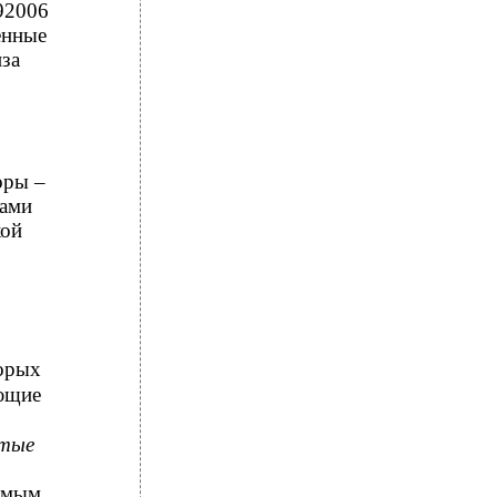
92006
енные
за
оры –
рами
кой
орых
щие
атые
аемым