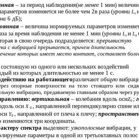
янная
– за период наблюдения(
не менее
1 мин) величин
раметров изменяется не более чем 2в раза (
уровни
L
v
 на
6 дБ);
тоянная
– величина нормируемых параметров изменяе
аза за время наблюдения не менее 1 мин (
уровни
и
L
L
v
a
оторая в свою очередь подразделяется:
прерывистую
ека с вибрацией прерывается, причем длительность
течение которых имеет место контакт, составляет бол
 состоящую из одного или нескольких воздействий
ждый из которых длительностью не менее 1 с.
здействию на работающего
различают
общую
вибрац
ерез опорные поверхности на тело стоящего или сид
альную
вибрацию, предаваемую главным образом через ру
правлению:
вертикальная
– колебания вдоль оси
;
г
Z
0
 вдоль оси
, направленной перпендикулярно спине и
X
0
 оси
, направленной от плеча к плечу;
пространстве
Y
0
 изменяются три координаты.
рактеру спектра
выделяют:
узкополосные
вибрации, у
лируемые параметры в одной из третьоктавных полос