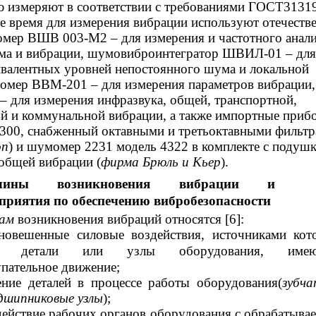
 измеряют в соответствии с требованиями ГОСТ3131
ее время для измерения вибрации используют отечеств
мер ВШВ 003-М2 – для измерения и частотного анали
ма и вибрации, шумовиброинтегратор ШВИЛ-01 – для
ивалентных уровней непостоянного шума и локальной
ромер ВВМ-201 – для измерения параметров вибрации,
для измерения инфразвука, общей, транспортной,
ой и коммунальной вибрации, а также импортные приб
300, снабженный октавными и третьоктавными фильт
on
) и шумомер 2231 модель 4322 в комплекте с подуш
общей вибрации (
фирма Брюль и Кьер
).
чины возникновения вибрации и
приятия по обеспечению вибробезопасности
нам
возникновения вибраций относятся [6]:
новешенные силовые воздействия, источниками кот
ь детали или узлы оборудования, имею
пательное движение;
ение деталей в процессе работы оборудования(
зубч
одшипниковые узлы
);
действие рабочих органов оборудования с обрабатыв