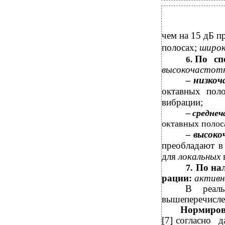
чем на 15 дБ п
полосах;
широ
По сп
6.
высокочастот
низко
–
октавных пол
вибрации;
–
средне
октавных полос
высок
–
преобладают в
для
локальных
По на
7.
рации:
актив
В реаль
вышеперечисле
Нормиров
[7]
согласно 