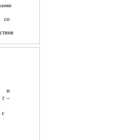
скими
 со
ствия
я и
;
–
T
 с