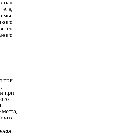
сть к
тела,
темы,
ового
ия со
ьного
я при
,
и при
ного
я
 места,
абочих
нная