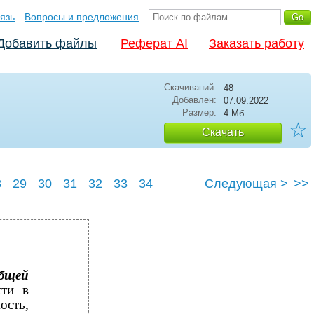
язь
Вопросы и предложения
Добавить файлы
Реферат AI
Заказать работу
Скачиваний:
48
Добавлен:
07.09.2022
Размер:
4 Мб
☆
Скачать
8
29
30
31
32
33
34
Следующая >
>>
бщей
сти в
сть,