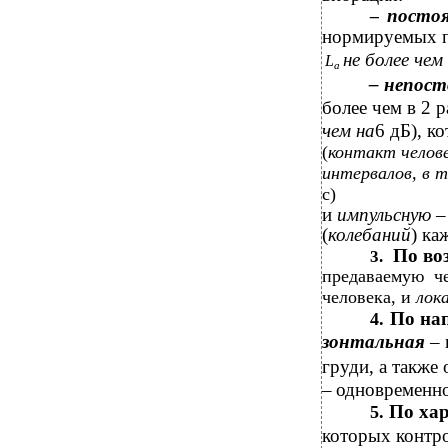
посто
–
нормируемых па
не более чем
L
a
– непос
более чем в 2 р
чем на
6 дБ), к
(
контакт челов
интервалов, в 
с)
и
импульсную
–
(
колебаний
) ка
По во
3.
предаваемую ч
человека, и
лок
По на
4.
зонтальная
–
груди, а также
–
одновременно
По ха
5.
которых контро