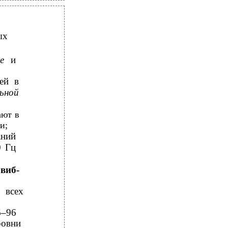
ых
ые
и
ей в
льной
ают в
и;
ний
0 Гц
виб-
 всех
6–96
ровни