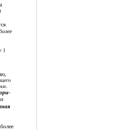
а
и
тся
более
ее
1
ию,
ящего
ки.
ори-
ли
нная
 более