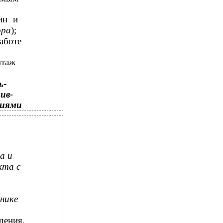
ин и
ора
);
аботе
нтаж
ь-
ив-
тиями
а и
кта с
нике
дения,