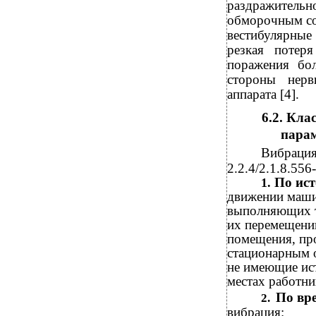
раздражительно
обморочным со
вестибулярные
резкая потер
поражения бо
стороны нерв
аппарата [4].
6.2. Кл
пара
Вибрация
2.2.4/2.1.8.556-
По ис
1.
движении маш
выполняющих т
их перемещении
помещения, п
стационарным 
не имеющие ис
местах работни
По вр
2.
вибрация: