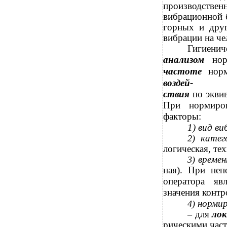
производств
вибрационной б
горных и друг
вибрации на ч
Гигиенич
анализом
но
частоте
нор
воздей-
ствия
по экви
При нормиров
факторы:
1) вид в
катег
2)
логическая, тех
време
3)
ная). При неп
оператора яв
значения конт
норми
4)
для
ло
–
рическими часто