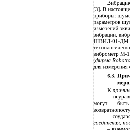
Вибрацию
[3]. В настоящ
приборы: шумо
параметров шу
измерений экв
вибрации, виб
ШВИЛ-01-ДМ – 
технологическ
виброметр М-1
(
фирма Robotr
для измерения 
При
6.3.
меро
К
причи
неурав
–
могут быт
возвратнопосту
соудар
–
соединения, п
взаимо
–