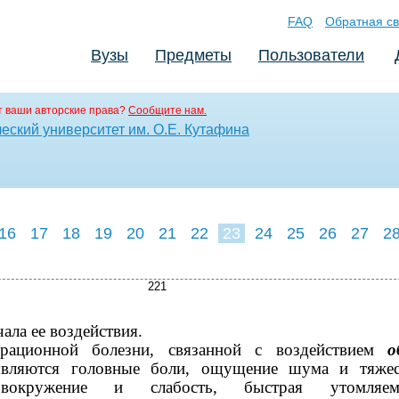
FAQ
Обратная св
Вузы
Предметы
Пользователи
 ваши авторские права?
Сообщите нам.
еский университет им. О.Е. Кутафина
16
17
18
19
20
21
22
23
24
25
26
27
2
221
чала ее воздействия.
рационной болезни, связанной с воздействием
о
являются головные боли, ощущение шума и тяже
овокружение и слабость, быстрая утомляемо