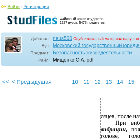
Войти
/
Регистрация
Файловый архив студентов.
1327 вузов, 5478 предметов.
neus500
Добавил:
Опубликованный материал нарушает
Московский государственный юридич
Вуз:
Безопасность жизнедеятельности
Предмет:
Мищенко О.А.
.pdf
Файл:
<<
< Предыдущая
10
11
12
13
14
15
сяцев, после на
При виб
вибрации,
по
голове, гол