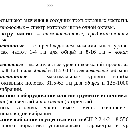
222
ревышают значения в соседних третьоктавных частотн
кополосные
– спектр которых шире одной октавы.
ектру частот –
низкочастотные
,
среднечастотн
ные
:
частотные
– с преобладанием максимальных уровн
осах частот 1-4 Гц для
общей
и 8-16 Гц –
лока
частотные
– максимальные уровни колебаний преоблад
ах 8-16 Гц для
общей
и 31,5-63 Гц для л
окальной
вибраци
очастотные
– максимальные уровни колеба
 октавных полосах 31,5-63 Гц для
общей
и 125-100
вибраций.
личию в оборудовании или инструменте источника 
ная
(первичная) и
пассивная
(вторичная).
ных условиях часто имеет место сочетание
нных видов вибрации.
ание вибрации осуществляется по
СН
2.2.4/2.1.8.55
данного норматива устанавливают параметры и у