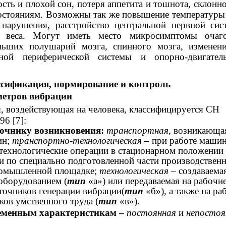
сть и плохой сон, потеря аппетита и тошнота, склонно
стояниям. Возможны так же повышение температуры 
 нарушения, расстройство центральной нервной сис
я веса. Могут иметь место микросимптомы очаг
льших полушарий мозга, спинного мозга, изменен
ной периферической системы и опорно-двигател
ассификация, нормирование и контроль
метров вибрации
, воздействующая на человека, классифицируется СН
96 [7]:
точнику возникновения:
транспортная
, возникающа
ин;
транспортно-технологическая
– при работе машин
ехнологические операции в стационарном положении 
 по специально подготовленной части производствен
ромышленной площадке;
технологическая
– создаваема
оборудованием (
тип
«а») или передаваемая на рабочие
точников генерации вибрации(
тип
«б»), а также на р
ков умственного труда (
тип
«в»).
еменным характеристикам –
постоянная
и
непостоя