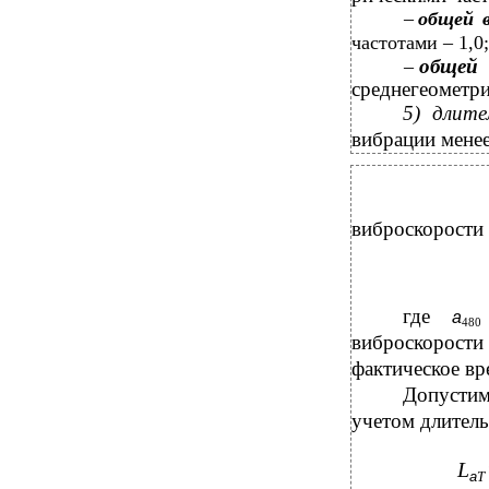
–
общей 
частотами – 1,0; 
обще
–
среднегеометри
5) длите
вибрации менее
виброскорости
где
a
48
виброскорости 
фактическое вр
Допустим
учетом длитель
L
a
T