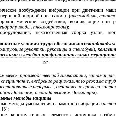
тическое возбуждение вибрации при движении маш
 неровной опорной поверхности (
автомобили, тракт
аэродинамические воздействия, возникающие при р
гидроприводы, пневмоприводы
);
оборудования, некачественная сборка узлов, мо
опасные условия труда обеспечиваются
индивидуал
олирующие рукоятки, рукавицы и спецобувь
),
коллект
ическими
и
лечебно-профилактическими мероприя
224
омплексы производственной гимнастики, витаминная
 спецпитание, внедрение рационального режима труд
ментированные перерывы, ограничение времени конта
оборудованием, периодические медосмотры
).
ивные методы защиты
вные методы уменьшения параметров вибрации
в источ
я
[5]:
ение конструктивных элементов источника возбуж