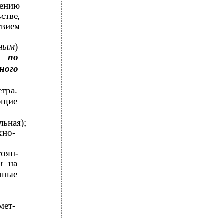
ению
стве,
твием
ным
)
и по
ного
тра.
ющие
льная);
хно-
тоян-
и на
нные
мет-