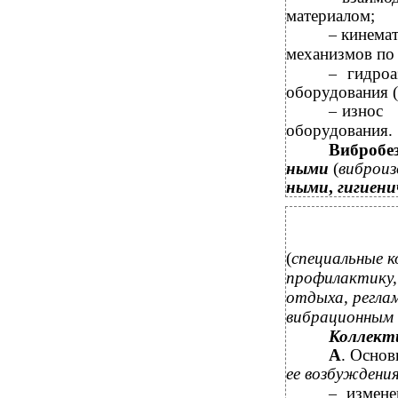
материалом;
кинема
–
механизмов по
гидро
–
оборудования (
износ 
–
оборудования.
Вибробез
ными
(
виброиз
ными
,
гигиен
(
специальные к
профилактику,
отдыха, регла
вибрационным 
Коллект
А
. Осно
ее
возбуждени
измен
–