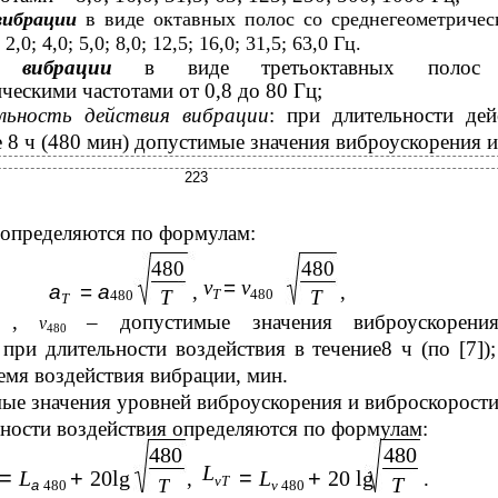
вибрации
в виде октавных полос со среднегеометриче
2,0; 4,0; 5,0; 8,0; 12,5; 16,0; 31,5; 63,0 Гц.
й вибрации
в виде третьоктавных полос
ческими частотами от 0,8 до 80 Гц;
льность действия вибрации
: при длительности дей
 8 ч (480 мин) допустимые значения виброускорения и
223
 определяются по формулам:
480
480
v
=
v
a
=
a
,
,
T
T
480
T
480
T
,
– допустимые значения виброускорени
v
0
480
при длительности воздействия в течение8 ч (по [7])
емя воздействия вибрации, мин.
ые значения уровней виброускорения и виброскорости
ности воздействия определяются по формулам:
480
480
L
=
L
+
20lg
=
L
+
20 lg
,
.
vT
T
T
a
480
v
480