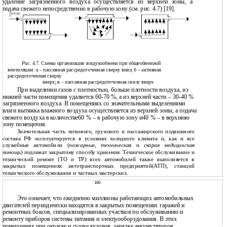
удаление загрязненного воздуха осуществляется из верхней зоны, а
подача свежего непосредственно в рабочую зону (см. рис. 4.7) [19].
Рис. 4.7.
Схемы организации воздухообмена при общеобменной
вентиляции: а – пассивная рассредоточенная сверху вниз; б – активная
рассредоточенная сверху
вверх; в – пассивная рассредоточенная снизу вверх
При выделении газов с плотностью, больше плотности воздуха, из
нижней части помещения удаляется 60-70 %, а из верхней части – 30-40 %
загрязненного воздуха. В помещениях со значительными выделениями
влаги вытяжка влажного воздуха осуществляется из верхней зоны, а подача
свежего воздуха в количестве60 % – в рабочую зону и40 % – в верхнюю
зону помещения.
Значительная часть легкового, грузового и пассажирского подвижного
состава РФ эксплуатируется в условиях холодного климата и, как и все
служебные автомобили (
пожарные
,
техническа
я и
скорая медицинская
помощь
) подлежат закрытому способу хранения. Техническое обслуживание и
технический ремонт (ТО и ТР) всех автомобилей также выполняется в
закрытых помещениях автотранспортных предприятий(АТП), станций
технического обслуживания и частных мастерских.
160
Это означает, что ежедневно миллионы работающих автомобильных
двигателей периодически находятся в закрытых помещениях гаражей и
ремонтных боксов, специализированных участков по обслуживанию и
ремонту приборов системы питания и электрооборудования. В этих
помещениях при окраске и сушке кузовов, зарядке аккумуляторов,