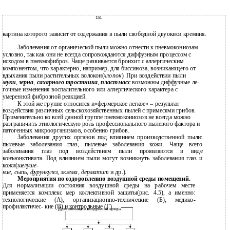
151
картина которого зависит от содержания в пыли свободной двуокиси кремния.
Заболевания от органической пыли можно отнести к пневмокониозам
условно, так как они не всегда сопровождаются диффузным процессом с
исходом в пневмофиброз. Чаще развивается бронхит с аллергическим
компонентом, что характерно, например, для биссиноза, возникающего от
вдыхания пыли растительных волокон(
хлопок
). При воздействии пыли
муки
,
зерна
,
сахарного тростника
,
пластмасс
возможны диффузные ле-
гочные изменения воспалительного или аллергического характера с
умеренной фиброзной реакцией.
К этой же группе относится и«фермерское легкое» – результат
воздействия различных сельскохозяйственных пылей с примесями грибов.
Применительно ко всей данной группе пневмокониозов не всегда можно
разграничить этиологическую роль профессионального пылевого фактора и
патогенных микроорганизмов, особенно грибов.
Заболевания других органов под влиянием производственной пыли:
пылевые заболевания глаз, пылевые заболевания кожи. Чаще всего
заболевания глаз под воздействием пыли проявляются в виде
конъюнктивита. Под влиянием пыли могут возникнуть заболевания глаз и
кожи(
шелуше-
ние
,
сыпь
,
фурункулез
,
экзема
,
дерматит
и др.).
Мероприятия по оздоровлению воздушной среды помещений.
Для нормализации состояния воздушной среды на рабочем месте
применяется комплекс мер коллективной защиты(рис. 4.5), а именно:
технологические (А), организационно-технические (Б), медико-
профилактичес- кие (В) и контрольные (Г).