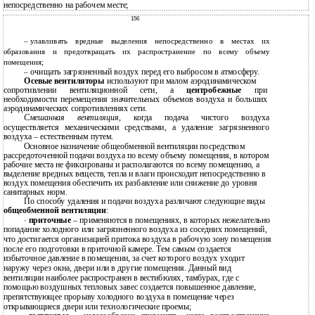
непосредственно на рабочем месте;
156
–
улавливать вредные выделения непосредственно в местах их
образования и предотвращать их распространение по всему объему
помещения;
очищать загрязненный воздух перед его выбросом в атмосферу.
–
Осевые вентиляторы
используют при малом аэродинамическом
сопротивлении вентиляционной сети, а
центробежные
при
необходимости перемещения значительных объемов воздуха и больших
аэродинамических сопротивлениях сети.
Смешанная вентиляция
, когда подача чистого воздуха
осуществляется механическими средствами, а удаление загрязненного
воздуха – естественным путем.
Основное назначение общеобменной вентиляции посредством
рассредоточенной подачи воздуха по всему объему помещения, в котором
рабочие места не фиксированы и располагаются по всему помещению, а
выделение вредных веществ, тепла и влаги происходит непосредственно в
воздух помещения обеспечить их разбавление или снижение до уровня
санитарных норм.
По способу удаления и подачи воздуха различают следующие виды
общеобменной вентиляции
:
·
приточные
– применяются в помещениях, в которых нежелательно
попадание холодного или загрязненного воздуха из соседних помещений,
что достигается организацией притока воздуха в рабочую зону помещения
после его подготовки в приточной камере. Тем самым создается
избыточное давление в помещении, за счет которого воздух уходит
наружу через окна, двери или в другие помещения. Данный вид
вентиляции наиболее распространен в вестибюлях, тамбурах, где с
помощью воздушных тепловых завес создается повышенное давление,
препятствующее прорыву холодного воздуха в помещение через
открывающиеся двери или технологические проемы;