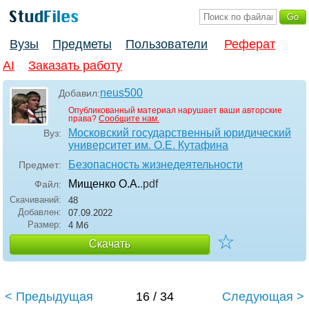
Вузы
Предметы
Пользователи
Реферат
AI
Заказать работу
neus500
Добавил:
Опубликованный материал нарушает ваши авторские
права?
Сообщите нам.
Московский государственный юридический
Вуз:
университет им. О.Е. Кутафина
Безопасность жизнедеятельности
Предмет:
Мищенко О.А.
.pdf
Файл:
Скачиваний:
48
Добавлен:
07.09.2022
Размер:
4 Мб
☆
Скачать
< Предыдущая
16 / 34
Следующая >