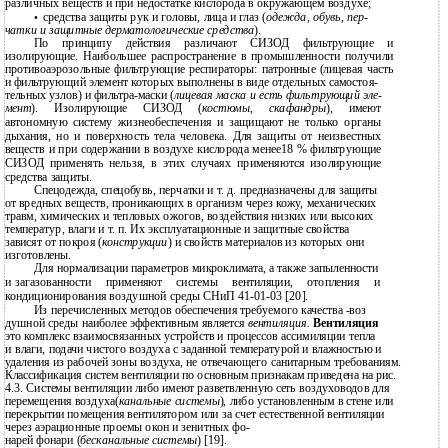
различных веществ и при недостатке кислорода в окружающем воздухе;
средства защиты рук и головы, лица и глаз (
одежда, обувь, пер-
•
чатки и защитные дерматологические средства
).
По принципу действия различают СИЗОД фильтрующие и
изолирующие. Наибольшее распространение в промышленности получили
противоаэрозольные фильтрующие респираторы: патронные (лицевая часть
и фильтрующий элемент которых выполнены в виде отдельных самостоя-
тельных узлов) и
фильтра-маски
(
лицевая маска и есть фильтрующий эле-
мент
). Изолирующие СИЗОД (
костюмы, скафандры
), имеют
автономную систему жизнеобеспечения и защищают не только органы
дыхания, но и поверхность тела человека. Для защиты от неизвестных
веществ и при содержании в воздухе кислорода менее18 % фильтрующие
СИЗОД применять нельзя, в этих случаях применяются изолирующие
средства защиты.
Спецодежда, спецобувь, перчатки и т. д. предназначены для защиты
от вредных веществ, проникающих в организм через кожу, механических
травм, химических и тепловых ожогов, воздействия низких или высоких
температур, влаги и т. п. Их эксплуатационные и защитные свойства
зависят от покроя (
конструкции
) и свойств материалов из которых они
изготовлены.
Для нормализации параметров микроклимата, а также запыленности
и
загазованности применяют системы вентиляции, отопления и
кондиционирования воздушной среды СНиП
41-01-03 [20].
Из перечисленных методов обеспечения требуемого качества -воз
душной среды наиболее эффективным является
вентиляция.
Вентиляция
это комплекс взаимосвязанных устройств и процессов ассимиляции тепла
и
влаги, подачи чистого воздуха с заданной температурой и влажностью и
удаления из рабочей зоны воздуха, не отвечающего санитарным требованиям.
Классификация систем вентиляции по основным признакам приведена на рис.
4.3. Системы вентиляции либо имеют разветвленную сеть воздуховодов для
перемещения воздуха(
канальные системы
), либо установленным в стене или
перекрытии помещения вентилятором или за счет естественной вентиляции
через аэрационные проемы окон и зенитных фо-
нарей фонари (
бесканальные системы
) [19].