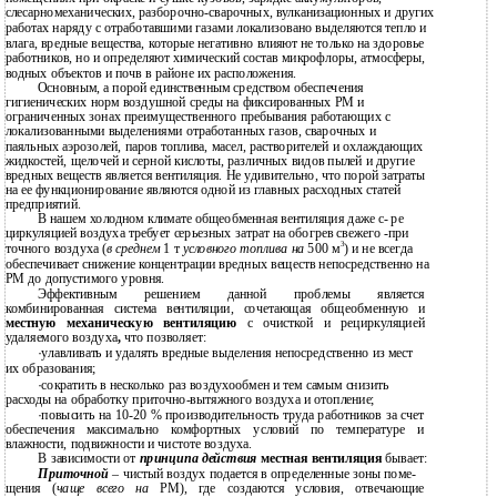
слесарномеханических, разборочно-сварочных, вулканизационных и других
работах наряду с отработавшими газами локализовано выделяются тепло и
влага, вредные вещества, которые негативно влияют не только на здоровье
работников, но и определяют химический состав микрофлоры, атмосферы,
водных объектов и почв в районе их расположения.
Основным, а порой единственным средством обеспечения
гигиенических норм воздушной среды на фиксированных РМ и
ограниченных зонах преимущественного пребывания работающих с
локализованными выделениями отработанных газов, сварочных и
паяльных аэрозолей, паров топлива, масел, растворителей и охлаждающих
жидкостей, щелочей и серной кислоты, различных видов пылей и другие
вредных веществ является вентиляция. Не удивительно, что порой затраты
на ее функционирование являются одной из главных расходных статей
предприятий.
В нашем холодном климате общеобменная вентиляция даже с- ре
циркуляцией воздуха требует серьезных затрат на обогрев свежего -при
3
точного воздуха (
в среднем
1 т
условного топлива на
500 м
) и не всегда
обеспечивает снижение концентрации вредных веществ непосредственно на
РМ до допустимого уровня.
Эффективным решением данной проблемы является
комбинированная система вентиляции, сочетающая общеобменную и
местную механическую вентиляцию
с очисткой и рециркуляцией
удаляемого воздуха
,
что позволяет:
·
улавливать и удалять вредные выделения непосредственно из мест
их образования;
·
сократить в несколько раз воздухообмен и тем самым снизить
расходы на обработку приточно-вытяжного воздуха и отопление;
·
повысить на 10-20 % производительность труда работников за счет
обеспечения максимально комфортных условий по температуре и
влажности, подвижности и чистоте воздуха.
В зависимости от
принципа действия
местная вентиляция
бывает:
Приточной
– чистый воздух подается в определенные зоны поме-
щения (
чаще всего на
РМ), где создаются условия, отвечающие