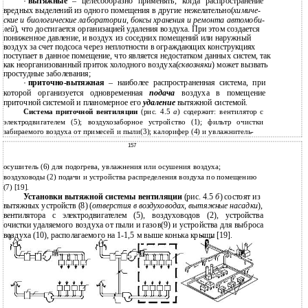
·
вытяжные
– целесообразно применять, когда распространение
вредных выделений из одного помещения в другие нежелательно(
химиче-
ские и биологические лаборатории, боксы хранения и ремонта автомоби-
лей
), что достигается организацией удаления воздуха. При этом создается
пониженное давление, и воздух из соседних помещений или наружный
воздух за счет подсоса через неплотности в ограждающих конструкциях
поступает в данное помещение, что является недостатком данных систем, так
как неорганизованный приток холодного воздуха(
сквозняки
) может вызвать
простудные заболевания;
·
приточно-вытяжная
– наиболее распространенная система, при
которой организуется одновременная
подача
воздуха в помещение
приточной системой и планомерное его
удаление
вытяжной системой.
Система приточной вентиляции
(рис. 4.5
а
) содержит: вентилятор с
электродвигателем (5); воздухозаборное устройство (1); фильтр очистки
забираемого воздуха от примесей и пыли(3); калорифер (4) и увлажнитель-
157
осушитель (6) для подогрева, увлажнения или осушения воздуха;
воздуховоды (2) подачи и устройства распределения воздуха по помещению
(7) [19].
Установки вытяжной системы вентиляции
(рис. 4.5
б
) состоят из
вытяжных устройств (8) (
отверстия в воздуховодах
,
вытяжные насадки
),
вентилятора с электродвигателем (5), воздуховодов (2), устройства
очистки удаляемого воздуха от пыли и газов(9) и устройства для выброса
воздуха (10), располагаемого на 1-1,5 м выше конька крыши [19].