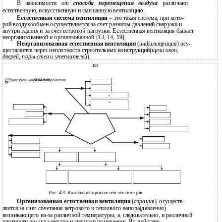
В зависимости
от
способа перемещения воздуха
различают
естественную, искусственную и смешанную вентиляцию.
Естественная система вентиляции
– это такая система, при кото-
рой воздухообмен осуществляется за счет разницы давлений снаружи и
внутри здания и за счет ветровой нагрузки. Естественная вентиляция бывает
неорганизованной и организованной [13, 14, 19].
Неорганизованная естественная вентиляция
(
инфильтрация
) осу-
ществляется через неплотности строительных конструкций(
щели окон,
дверей, поры стен и утеплителей
).
154
Рис. 4.3.
Классификация систем вентиляции
Организованная естественная вентиляция
(
аэрация
), осуществ-
ляется за счет сочетания ветрового и теплового напора(давления)
возникающего из-за различной температуры, а, следовательно, и различной
плотности воздуха внутри и снаружи помещения. Их действие