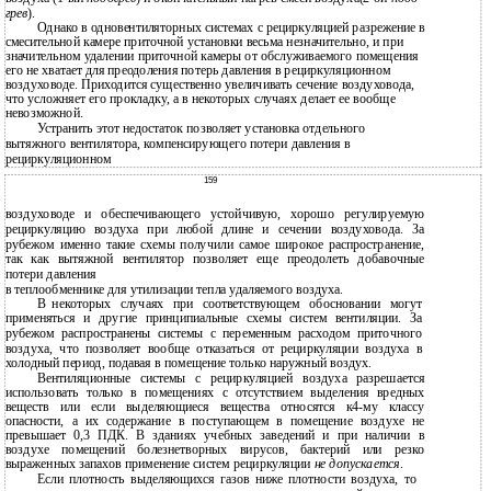
грев
).
Однако в одновентиляторных системах с рециркуляцией разрежение в
смесительной камере приточной установки весьма незначительно, и при
значительном удалении приточной камеры от обслуживаемого помещения
его не хватает для преодоления потерь давления в рециркуляционном
воздуховоде. Приходится существенно увеличивать сечение воздуховода,
что усложняет его прокладку, а в некоторых случаях делает ее вообще
невозможной.
Устранить этот недостаток позволяет установка отдельного
вытяжного вентилятора, компенсирующего потери давления в
рециркуляционном
159
воздуховоде и обеспечивающего устойчивую, хорошо регулируемую
рециркуляцию воздуха при любой длине и сечении воздуховода. За
рубежом именно такие схемы получили самое широкое распространение,
так как вытяжной вентилятор позволяет еще преодолеть добавочные
потери давления
в
теплообменнике для утилизации тепла удаляемого воздуха.
В
некоторых случаях при соответствующем обосновании могут
применяться и другие принципиальные схемы систем вентиляции. За
рубежом распространены системы с переменным расходом приточного
воздуха, что позволяет вообще отказаться от рециркуляции воздуха в
холодный период, подавая в помещение только наружный воздух.
Вентиляционные системы с рециркуляцией воздуха разрешается
использовать только в помещениях с отсутствием выделения вредных
веществ или если выделяющиеся вещества относятся к4-му классу
опасности, а их содержание в поступающем в помещение воздухе не
превышает 0,3 ПДК. В зданиях учебных заведений и при наличии в
воздухе помещений болезнетворных вирусов, бактерий или резко
выраженных запахов применение систем рециркуляции
не допускается
.
Если плотность выделяющихся газов ниже плотности воздуха, то