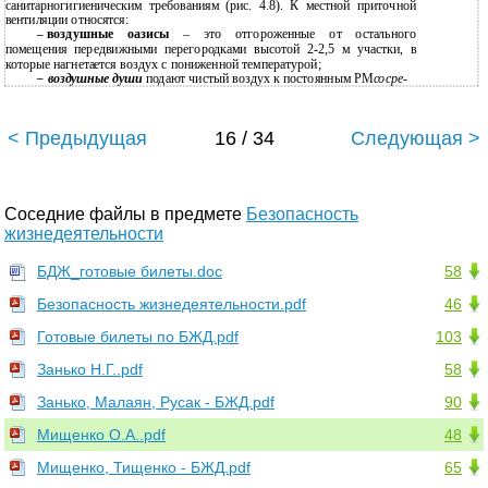
санитарногигиеническим требованиям (рис. 4.8). К местной приточной
вентиляции относятся:
воздушные оазисы
– это отгороженные от остального
–
помещения передвижными перегородками высотой 2-2,5 м участки, в
которые нагнетается воздух с пониженной температурой;
воздушные души
подают чистый воздух к постоянным РМ
сосре-
–
< Предыдущая
16 / 34
Следующая >
Соседние файлы в предмете
Безопасность
жизнедеятельности
БДЖ_готовые билеты.doc
58
Безопасность жизнедеятельности.pdf
46
Готовые билеты по БЖД.pdf
103
Занько Н.Г..pdf
58
Занько, Малаян, Русак - БЖД.pdf
90
Мищенко О.А..pdf
48
Мищенко, Тищенко - БЖД.pdf
65