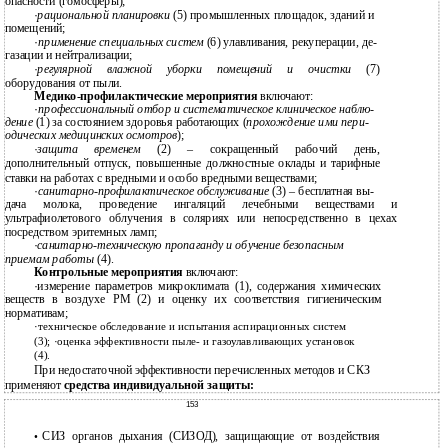
опасности (гомосферы);
·
рациональной планировки
(5) промышленных площадок, зданий и
помещений;
·
применение специальных систем
(6) улавливания, рекуперации, де-
газации и нейтрализации;
·
регулярной влажной уборки помещений и очистки
(7)
оборудования от пыли.
Медико-профилактические мероприятия
включают:
·
профессиональный отбор и систематическое клиническое наблю-
дение
(1) за состоянием здоровья работающих (
прохождение ими пери-
одических медицинских осмотров
);
·
защита временем
(2) – сокращенный рабочий день,
дополнительный отпуск, повышенные должностные оклады и тарифные
ставки на работах с вредными и особо вредными веществами;
·
санитарно-профилактическое обслуживание
(3) – бесплатная вы-
дача молока, проведение ингаляций лечебными веществами и
ультрафиолетового облучения в соляриях или непосредственно в цехах
посредством эритемных ламп;
·
санитарно-техническую пропаганду и обучение безопасным
приемам работы
(4).
Контрольные мероприятия
включают:
·
измерение параметров микроклимата (1), содержания химических
веществ в воздухе РМ (2) и оценку их соответствия гигиеническим
нормативам;
·
техническое обследование и испытания аспирационных систем
(3);
·
оценка эффективности пыле- и газоулавливающих установок
(4).
При недостаточной эффективности перечисленных методов и СКЗ
применяют
средства индивидуальной защиты:
153
СИЗ органов дыхания (СИЗОД), защищающие от воздействия
•