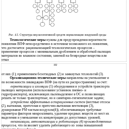
Рис. 4.5.
Структура мер коллективной средств нормализации воздушной среды
Технологические меры
нужны для предупреждения вероятности
появления ВПФ непосредственно в источнике возможного их появления,
что достигается: рационализацией технологических процессов –
применение процессов с минимальным дроблением и обработкой пылящих
материалов во влажном состоянии, заменой на безвредные вещества или
отказ
152
от них (1); применением безотходных (2) и замкнутых технологий (3).
Организационно-технические меры
направлены на уменьшение и
по возможности ликвидацию ВПФ (на пути их распространения) за счет:
·
герметизации и изоляции
(1) оборудования и устройств транспорта
пылящих материалов (использование установок пневмо- и
гидротранспорта), исключающих пылевыделение в ОС и позволяющих
решать не только транспортные, но и санитарно-гигиенические задачи;
·
устройства эффективных аспирационных систем
(местные отсосы
(2), вытяжная, приточная и приточно-вытяжная вентиляция (3),
душирование РМ чистым воздухом(4)), обеспечивающих требуемые
параметры факторов микроклимата, удаление вредных веществ из мест их
выделения и уменьшение их концентрации до допустимых уровней;
·
механизации, автоматизации и роботизации (4) производственных
процессов
, что позволяет удалить работающего из зоны повышенной