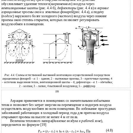
обусловливает удаление теплого(
загрязненного
) воздуха через
вентиляционные шахты
(рис. 4.4 б),
дефлекторы
(рис. 4.4 в) и
верхние
аэрационные проемы окон и зенитных фонарей
(рис. 4.4 а), а подачу
(
подсос
) наружного более холодного (
чистого
) воздуха через нижние
проемы окон степень открытия, которых позволяет регулировать
воздухообмен в помещении.
Рис. 4.4.
Схемы естественной вытяжной вентиляции осуществляемой посредством
аэрационных фонарей –
а
: 1 – здание; 2 – вытяжные проемы; 3 – приточные проемы; 4
– источник выделения тепла, вентиляционной шахты –
б
; дефлектора –
в
: 1 – обечайка;
2 – колпак; 3 – лапки; 4 вытяжной воздуховод; 5 – диффузор
155
Аэрация применяется в помещениях со значительными избытками
тепла и позволяет без затрат энергии на перемещение и подогрев воздуха
осуществлять воздухообмен во всем помещении. Во избежание простудных
заболеваний работающих в холодный период года для притока воздуха
открывают проемы на высоте не менее 4 м от пола.
Величина теплового напора(
давление воздуха в рабочей зоне
),
определяется по формуле [19]
(4.8)
,
Па
P
=
(
r
-
r
)
×
h
+
(
r
-
r
)
×
h
рз
н
в
II
н
ух
III