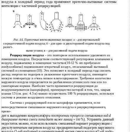
воздуха в холодный период года применяют приточно-вытяжные системы
вентиляции с частичной рециркуляцией.
Рис. 4.6.
Приточные вентиляционные насадки: а – для вертикальной
сосредоточенной подачи воздуха; б – для одно- и двухсторонней подачи воздуха под
различ-
ными углами; в – для рассеянной подачи воздуха
Рециркуляция воздуха
– это повторное использование удаляемого из
помещения воздуха. Посредством соответствующей регулировки клапанами к
воздуху, подаваемому в помещение частично(10-12 %
от требуемого
воздухообмена
) подмешивают вторичный воздух, отсасываемый вытяжной
системой из помещения (10). Это позволяет в холодный период года снизить
расход энергии на подогрев и увлажнение приточного воздуха, имеющего
низкую температуру и очень низкое влагосодержание. Требуемое количество
наружного воздуха определяется по разбавлению углекислого газа или по
санитарным нормам. Наиболее часто применяется рециркуляция до
воздухонагревателя (
калорифера
), преимущество которой в том, что, закрыв
клапан 13 (см. рис. 4.5 в) можно осуществить 100 % рециркуляцию, используя
систему в режиме воздушного отопления.
Система с рециркуляцией после калорифера применяется, если
непосредственное смешивание наружного воздуха и рециркуляционного,
приво-
дит к выпадению конденсата(
при построении процесса смешивания наI-d
диаграмме точка смеси попадает ниже линии
%). Устранить данный
j
=
100
недостаток можно, если использовать смешанный вариант рециркуляции с
двухступенчатым нагревом воздуха: предварительный подогрев наружного
воздуха
(1-ый
подогрев
) и окончательный нагрев смеси
воздуха(2-ой
подо-