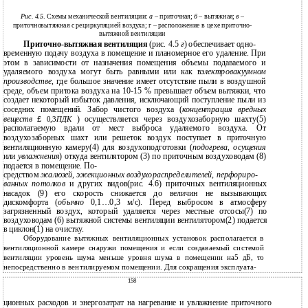
Рис. 4.5
. Схемы механической вентиляции:
а
– приточная;
б
– вытяжная;
в
–
приточновытяжная с рециркуляцией воздуха; г – расположение в цехе приточно-
вытяжной вентиляции
Приточно-вытяжная
вентиляция
(рис. 4.5
г
) обеспечивает одно-
временную подачу воздуха в помещение и планомерное его удаление. При
этом в зависимости от назначения помещения объемы подаваемого и
удаляемого воздуха могут быть равными или как в
электровакуумном
производстве
, где большое значение имеет отсутствие пыли в воздушной
среде, объем притока воздуха на 10-15 % превышает объем вытяжки, что
создает некоторый избыток давления, исключающий поступление пыли из
соседних помещений. Забор чистого воздуха (
концентрация вредных
веществ
) осуществляется через воздухозаборную шахту(5)
£
0,3
ПДК
располагаемую вдали от мест выброса удаляемого воздуха. От
воздухозаборных шахт или решеток воздух поступает в приточную
вентиляционную камеру(4) для воздухоподготовки (
подогрева
,
осущения
или
увлажнения
) откуда вентилятором (3) по приточным воздуховодам (8)
подается в помещение. По-
средством
жалюзей
,
эжекционных воздухораспределителей
,
перфориро-
ванных потолков
и других видов(рис. 4.6) приточных вентиляционных
насадок (9) его скорость снижается до величин не вызывающих
дискомфорта (
обычно
0,1…0,3 м/c). Перед выбросом в атмосферу
загрязненный воздух, который удаляется через местные отсосы(7) по
воздуховодам (6) вытяжной системы вентиляции вентилятором(2) подается
в циклон(1) на очистку.
Оборудование вытяжных вентиляционных установок располагается в
вентиляционной камере снаружи помещения и если создаваемый системой
вентиляции уровень шума меньше уровня шума в помещении на5 дБ, то
непосредственно в вентилируемом помещении. Для сокращения эксплуата-
158
ционных расходов и энергозатрат на нагревание и увлажнение приточного