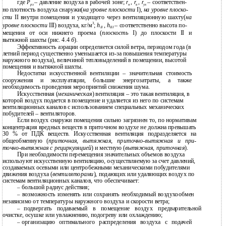
где
– давление воздуха в рабочей зоне;
– соответствен-
P
r
,
r
,
r
рз
н
в
ух
но плотность воздуха снаружи(
на уровне плоскости
I),
на уровне плоско-
сти
II внутри помещения и уходящего через вентиляционную шахту(
на
3
уровне плоскости
III) воздуха, кг/м
;
h
,
h
– соответственно высота по-
II
III
мещения от оси нижнего проема (
плоскость
I) до плоскости II и
вытяжной шахты (рис. 4.4
б
).
Эффективность аэрации определяется силой ветра, периодом года (в
летний период существенно уменьшается из-за повышения температуры
наружного воздуха), величиной тепловыделений в помещении, высотой
помещения и вытяжной шахты.
Недостатки искусственной вентиляции – значительная стоимость
сооружения и эксплуатации, большие энергозатраты, а также
необходимость проведения мероприятий снижения шума.
Искусственная (
механическая
) вентиляция – это такая вентиляция, в
которой воздух подается в помещение и удаляется из него по системам
вентиляционных каналов с использованием специальных механических
побудителей – вентиляторов.
Если воздух снаружи помещения сильно загрязнен то, по нормативам
концентрация вредных веществ в приточном воздухе не должна превышать
30 % от ПДК веществ. Искусственная вентиляция подразделяется на
общеобменную (
приточная
,
вытяжная
,
приточно-вытяжная
и при-
точно-вытяжная
с рециркуляцией
) и местную (
вытяжная
,
приточная
).
При необходимости перемещения значительных объемов воздуха
используют искусственную вентиляцию, осуществляемую за счет давлений,
создаваемых осевыми или центробежными механическими побудителями
движения воздуха (
вентиляторами
), подающих или удаляющих воздух по
системам вентиляционных каналов, что обеспечивает:
большой радиус действия;
–
возможность изменять или сохранять необходимый воздухообмен
–
независимо от температуры наружного воздуха и скорости ветра;
подвергать подаваемый в помещение воздух предварительной
–
очистке, осушке или увлажнению, подогреву или охлаждению;
организацию оптимального распределения воздуха с подачей
–