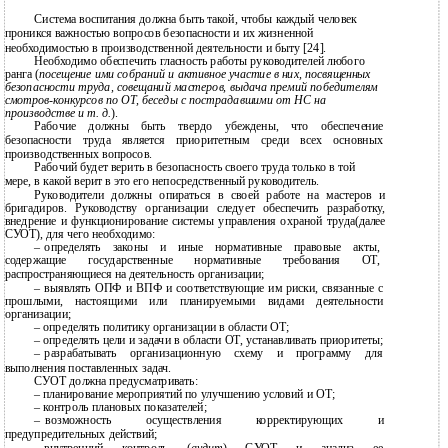
Система воспитания должна быть такой, чтобы каждый человек
проникся важностью вопросов безопасности и их жизненной
необходимостью в производственной деятельности и быту [24].
Необходимо обеспечить гласность работы руководителей любого
ранга (
посещение ими собраний и активное участие в них, посвященных
безопасности труда, совещаний мастеров, выдача премий победителям
смотров-конкурсов
по ОТ, беседы с пострадавшими от НС на
производстве и т. д.
).
Рабочие должны быть твердо убеждены, что обеспечение
безопасности труда является приоритетным среди всех основных
производственных вопросов.
Рабочий будет верить в безопасность своего труда только в той
мере, в какой верит в это его непосредственный руководитель.
Руководители должны опираться в своей работе на мастеров и
бригадиров. Руководству организации следует обеспечить разработку,
внедрение и функционирование системы управления охраной труда(далее
СУОТ), для чего необходимо:
–
определять законы и иные нормативные правовые акты,
содержащие государственные нормативные требования ОТ,
распространяющиеся на деятельность организации;
–
выявлять ОПФ и ВПФ и соответствующие им риски, связанные с
прошлыми, настоящими или планируемыми видами деятельности
организации;
–
определять политику организации в области ОТ;
–
определять цели и задачи в области ОТ, устанавливать приоритеты;
–
разрабатывать организационную схему и программу для
выполнения поставленных задач.
СУОТ должна предусматривать:
–
планирование мероприятий по улучшению условий и ОТ;
–
контроль плановых показателей;
–
возможность осуществления корректирующих и
предупредительных действий;