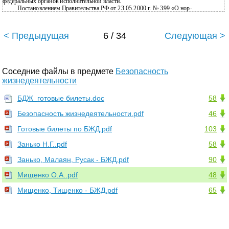
федеральных органов исполнительной власти.
Постановлением Правительства РФ от 23.05.2000 г. № 399 «О нор-
< Предыдущая
6 / 34
Следующая >
Соседние файлы в предмете
Безопасность
жизнедеятельности
БДЖ_готовые билеты.doc
58
Безопасность жизнедеятельности.pdf
46
Готовые билеты по БЖД.pdf
103
Занько Н.Г..pdf
58
Занько, Малаян, Русак - БЖД.pdf
90
Мищенко О.А..pdf
48
Мищенко, Тищенко - БЖД.pdf
65