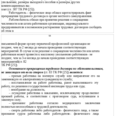
увольнении, размеры выходного пособия и размеры других
компенсационных вы-
плат (ст. 307 ТК РФ [25]).
Работодатель – физическое лицо
обязан
зарегистрировать факт
прекращения трудового договора в органе местного самоуправления.
Работодатель обязан
при принятии решения о сокращении
численности или штата работников организации, индивидуального
предпринимателя и возможном расторжении трудовых договоров сообщить
об этом в
54
письменной форме органу первичной профсоюзной организации не
позднее, чем за 2 месяца до начала проведения соответствующих
мероприятий. В случае если решение о сокращении численности или штата
работников может привести к массовому увольнению работников– не
позднее, чем за 3-и месяца до начала проведения соответствующих
мероприятий(ст. 82
ТК РФ [25]).
Основанием прекращения трудового договора по обстоятельствам,
не зависящим от воли сторон
(ст. 83 ТК РФ [25])
является
:
–
призыв работника на военную службу или направление его на
заменяющую ее альтернативную гражданскую службу;
–
восстановление на работе работника, ранее выполнявшего эту
работу, по решению государственной инспекции труда или суда;
–
неизбрание на должность;
–
осуждение работника к наказанию, исключающему продолжение
прежней работы, в соответствии с приговором суда, вступившим в
законную силу;
–
признание работника согласно медицинского заключения
полностью неспособным к трудовой деятельности;
–
смерть работника либо работодателя– физического лица, а также
признание судом работника либо работодателя– физического лица