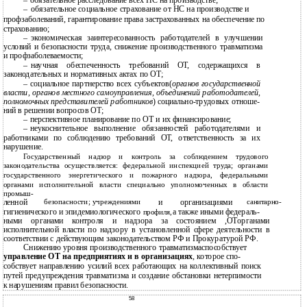
–
обязательное социальное страхование от НС на производстве и
профзаболеваний, гарантирование права застрахованных на обеспечение по
страхованию;
–
экономическая заинтересованность работодателей в улучшении
условий и безопасности труда, снижение производственного травматизма
и профзаболеваемости;
–
научная обеспеченность требований ОТ, содержащихся в
законодательных и нормативных актах по ОТ;
–
социальное партнерство всех субъектов(
органов государственной
власти, органов местного самоуправления, объединений работодателей,
полномочных представителей работников
) социально-трудовых отноше-
ний в решении вопросов ОТ;
–
перспективное планирование по ОТ и их финансирование;
–
неукоснительное выполнение обязанностей работодателями и
работниками по соблюдению требований ОТ, ответственность за их
нарушение.
Государственный надзор и контроль за соблюдением трудового
законодательства осуществляется: федеральной инспекцией труда; органами
государственного энергетического и пожарного надзора, федеральными
органами исполнительной власти специально уполномоченных в области
промыш-
ленной
безопасности; учреждениями
и
организациями
санитарно-
гигиенического и эпидемиологического
а также иными федераль-
профиля,
ными органами контроля и надзора за состоянием ,ОТорганами
исполнительной власти по надзору в установленной сфере деятельности в
соответствии с действующим законодательством РФ и Прокуратурой РФ.
Снижению уровня производственного травматизмаспособствует
управление ОТ на предприятиях и в организациях
, которое спо-
собствует направлению усилий всех работающих на коллективный поиск
путей предупреждения травматизма и создание обстановки нетерпимости
к нарушениям правил безопасности.
58