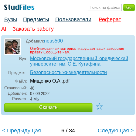
Вузы
Предметы
Пользователи
Реферат
AI
Заказать работу
neus500
Добавил:
Опубликованный материал нарушает ваши авторские
права?
Сообщите нам.
Московский государственный юридический
Вуз:
университет им. О.Е. Кутафина
Безопасность жизнедеятельности
Предмет:
Мищенко О.А.
.pdf
Файл:
Скачиваний:
48
Добавлен:
07.09.2022
Размер:
4 Мб
☆
Скачать
< Предыдущая
6 / 34
Следующая >