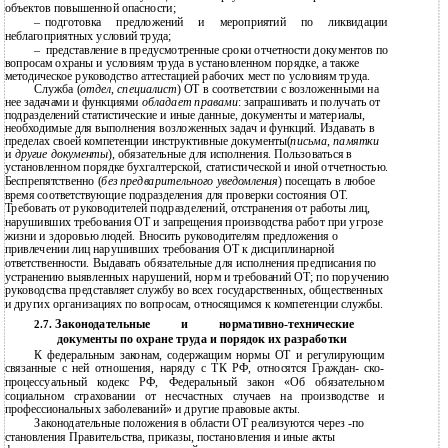
объектов повышенной опасности;
–
подготовка предложений и мероприятий по ликвидации
неблагоприятных условий труда;
–
представление в предусмотренные сроки отчетности документов по
вопросам охраны и условиям труда в установленном порядке, а также
методическое руководство аттестацией рабочих мест по условиям труда.
Служба (
отдел
,
специалист
) ОТ в соответствии с возложенными на
нее задачами и функциями
обладает правами
: запрашивать и получать от
подразделений статистические и иные данные, документы и материалы,
необходимые для выполнения возложенных задач и функций. Издавать в
пределах своей компетенции инструктивные документы(
письма
,
памятки
и
другие документы
), обязательные для исполнения. Пользоваться в
установленном порядке бухгалтерской, статистической и иной отчетностью.
Беспрепятственно (
без предварительного уведомления
) посещать в любое
время соответствующие подразделения для проверки состояния ОТ.
Требовать от руководителей подразделений, отстранения от работы лиц,
нарушивших требования ОТ и запрещения производства работ при угрозе
жизни и здоровью людей. Вносить руководителям предложения о
привлечении лиц нарушивших требования ОТ к дисциплинарной
ответственности. Выдавать обязательные для исполнения предписания по
устранению выявленных нарушений, норм и требований ОТ; по поручению
руководства представляет службу во всех государственных, общественных
и других организациях по вопросам, относящимся к компетенции службы.
Законодательные и
нормативно-технические
2.7.
документы по охране труда и порядок их разработки
К федеральным законам, содержащим нормы ОТ и регулирующим
связанные с ней отношения, наряду с ТК РФ, относятся Граждан- ско-
процессуальный кодекс РФ, Федеральный закон «Об обязательном
социальном страховании от несчастных случаев на производстве и
профессиональных заболеваний» и другие правовые акты.
Законодательные положения в области ОТ реализуются через -по
становления Правительства, приказы, постановления и иные акты