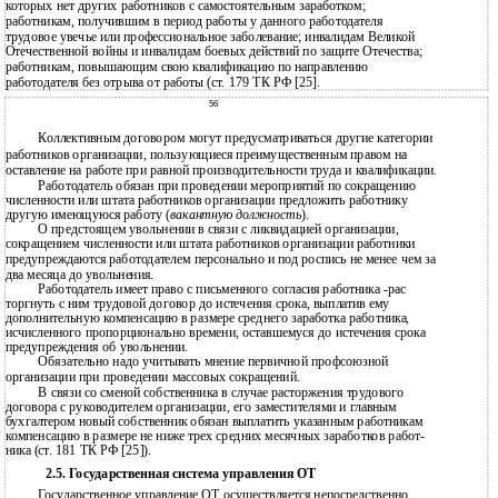
которых нет других работников с самостоятельным заработком;
работникам, получившим в период работы у данного работодателя
трудовое увечье или профессиональное заболевание; инвалидам Великой
Отечественной войны и инвалидам боевых действий по защите Отечества;
работникам, повышающим свою квалификацию по направлению
работодателя без отрыва от работы (ст. 179 ТК РФ [25].
56
Коллективным договором могут предусматриваться другие категории
работников организации, пользующиеся преимущественным правом на
оставление на работе при равной производительности труда и квалификации.
Работодатель обязан при проведении мероприятий по сокращению
численности или штата работников организации предложить работнику
другую имеющуюся работу (
вакантную должность
).
О предстоящем увольнении в связи с ликвидацией организации,
сокращением численности или штата работников организации работники
предупреждаются работодателем персонально и под роспись не менее чем за
два месяца до увольнения.
Работодатель имеет право с письменного согласия работника -рас
торгнуть с ним трудовой договор до истечения срока, выплатив ему
дополнительную компенсацию в размере среднего заработка работника,
исчисленного пропорционально времени, оставшемуся до истечения срока
предупреждения об увольнении.
Обязательно надо учитывать мнение первичной профсоюзной
организации при проведении массовых сокращений.
В связи со сменой собственника в случае расторжения трудового
договора с руководителем организации, его заместителями и главным
бухгалтером новый собственник обязан выплатить указанным работникам
компенсацию в размере не ниже трех средних месячных заработков работ-
ника (ст. 181 ТК РФ [25]).
2.5. Государственная система управления ОТ
Государственное управление ОТ осуществляется непосредственно