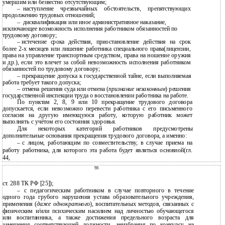
умершим или безвестно отсутствующим;
–
наступление чрезвычайных обстоятельств, препятствующих
продолжению трудовых отношений;
–
дисквалификация или иное административное наказание,
исключающее возможность исполнения работником обязанностей по
трудовому договору;
–
истечение срока действия, приостановление действия на срок
более
2-х месяцев или лишение работника специального права(лицензии,
права на управление транспортным средством, права на ношение оружия
и др.), если это влечет за собой невозможность исполнения работником
обязанностей по трудовому договору;
–
прекращение допуска к государственной тайне, если выполняемая
работа требует такого допуска;
–
отмена решения суда или отмена (
признание незаконным
) решения
государственной инспекции труда о восстановлении работника на работе.
По пунктам 2, 8, 9 или 10 прекращение трудового договора
допускается, если невозможно перевести работника с его письменного
согласия на другую имеющуюся работу, которую работник может
выполнять с учётом его состояния здоровья.
Для некоторых категорий работников предусмотрены
дополнительные основания прекращения трудового договора, а именно:
–
с лицом, работающим по совместительству, в случае приема на
работу работника, для которого эта работа будет являться основной(гл.
44,
55
ст. 288 ТК РФ [25]);
– с педагогическим работником в случае повторного в течение
одного года грубого нарушения устава образовательного учреждения,
применения (
даже однократного
), воспитательных методов, связанных с
физическим и/или психическим насилием над личностью обучающегося
или воспитанника, а также достижения предельного возраста для
замещения соответствующей должности, неизбрания по конкурсу на