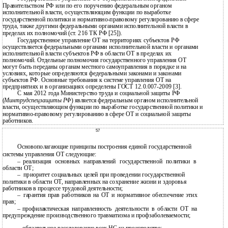
Правительством РФ или по его поручению федеральным органом
исполнительной власти, осуществляющим функции по выработке
государственной политики и нормативно-правовому регулированию в сфере
труда, также другими федеральными органами исполнительной власти в
пределах их полномочий (ст. 216 ТК РФ [25]).
Государственное управление ОТ на территориях субъектов РФ
осуществляется федеральными органами исполнительной власти и органами
исполнительной власти субъектов РФ в области ОТ в пределах их
полномочий. Отдельные полномочия государственного управления ОТ
могут быть переданы органам местного самоуправления в порядке и на
условиях, которые определяются федеральными законами и законами
субъектов РФ. Основные требования к системе управления ОТ на
предприятиях и в организациях определены ГОСТ 12.0.007-2009 [3].
С мая 2012 года Министерство труда и социальной защиты РФ
(
Минтрудспецзащиты РФ
) является федеральным органом исполнительной
власти, осуществляющим функции по выработке государственной политики и
нормативно-правовому регулированию в сфере ОТ и социальной защиты
работников.
57
Основополагающие принципы построения единой государственной
системы управления ОТ следующие:
–
реализация основных направлений государственной политики в
области ОТ;
–
приоритет социальных целей при проведении государственной
политики в области ОТ, направленных на сохранение жизни и здоровья
работников в процессе трудовой деятельности;
–
гарантия прав работников на ОТ и нормативное обеспечение этих
прав;
–
профилактическая направленность деятельности в области ОТ на
предупреждение производственного травматизма и профзаболеваемости;
–
обязательное расследование всех НС на производстве;