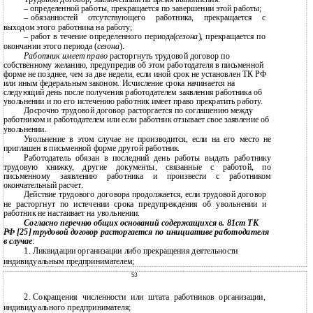
–
определенной работы, прекращается по завершении этой работы;
–
обязанностей отсутствующего работника, прекращается с
выходом этого работника на работу;
–
работ в течение определенного периода(
сезона
), прекращается по
окончании этого периода (
сезона
).
Работник имеет право
расторгнуть трудовой договор по
собственному желанию, предупредив об этом работодателя в письменной
форме не позднее, чем за две недели, если иной срок не установлен ТК РФ
или иным федеральным законом. Исчисление срока начинается на
следующий день после получения работодателем заявления работника об
увольнении и по его истечению работник имеет право прекратить работу.
Досрочно трудовой договор расторгается по соглашению между
работником и работодателем или если работник отзывает свое заявление об
увольнении.
Увольнение в этом случае не производится, если на его место не
приглашен в письменной форме другой работник.
Работодатель обязан в последний день работы выдать работнику
трудовую книжку, другие документы, связанные с работой, по
письменному заявлению работника и произвести с работником
окончательный расчет.
Действие трудового договора продолжается, если трудовой договор
не расторгнут по истечении срока предупреждения об увольнении и
работник не настаивает на увольнении.
Согласно перечню общих оснований содержащихся в. 81ст ТК
РФ [25] трудовой договор расторгается по инициативе работодателя
в случае
:
1. Ликвидации организации либо прекращения деятельности
индивидуальным предпринимателем;
53
2.
Сокращения численности или штата работников организации,
индивидуального предпринимателя;