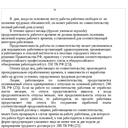
51
В
дни, когда по основному месту работы работник свободен от
-ис
полнения трудовых обязанностей, он может работать по совместительству
полный рабочий день (
смену
).
В
течение одного месяца (
другого учетного периода
)
продолжительность рабочего времени не должна превышать половины
месячной нормы рабочего времени, установленной для соответствующей
категории работников.
Продолжительность работы по совместительству может увеличиваться
для медицинских работников организаций здравоохранения, проживающих
и работающих в сельской местности и в поселках городского типа по
решению Правительства РФ, принятому с учетом мнения соответствующего
общероссийского профессионального союза и общероссийского
объединения работодателей (ст. 350 ТК РФ [25]).
Оплата труда лиц, работающих по совместительству, производится
пропорционально отработанному времени, в зависимости от выработки
либо на других условиях, определенных трудовым договором.
Лицам, работающим по совместительству, предоставляется
оплачиваемый отпуск одновременно с отпуском по основной работе(ст. 286
ТК РФ [25]). Если на работе по совместительству работник не отработал
шести месяцев, то отпуск предоставляется авансом, а когда
продолжительность отпуска меньше, чем продолжительность отпуска по
основному месту работы, то работодатель по просьбе работника
предоставляет ему отпуск без сохранения заработной платы
соответствующей продолжительности.
Трудовой договор с лицами, работающими по совместительству,
может быть прекращен в случае приема на работу работника, для которого
эта работа будет являться основной, о чем работодатель в письменной
форме предупреждает указанное лицо не менее чем за две недели до
прекращения трудового договора (ст. 288 ТК РФ) [25].