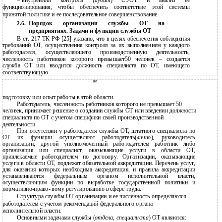
–
внутренний контроль (
аудит
) СУОТ и анализ ее
функционирования, чтобы обеспечить соответствие этой системы
принятой политике и ее последовательное совершенствование.
Порядок организации службы ОТ на
2.6.
предприятиях. Задачи и функции службы ОТ
В ст. 217 ТК РФ [25] указано, что в целях обеспечения соблюдения
требований ОТ, осуществления контроля за их выполнением у каждого
работодателя, осуществляющего производственную деятельность,
численность работников которого превышает50 человек – создается
служба ОТ или вводится должность специалиста по ОТ, имеющего
соответствующую
59
подготовку или опыт работы в этой области.
Работодатель, численность работников которого не превышает 50
человек, принимает решение о создании службы ОТ или введении должности
специалиста по ОТ с учетом специфики своей производственной
деятельности.
При отсутствии у работодателя службы ОТ, штатного специалиста по
ОТ их функции осуществляют работодатель(
лично
), руководитель
организации, другой уполномоченный работодателем работник либо
организация или специалист, оказывающие услуги в области ОТ,
привлекаемые работодателем по договору. Организации, оказывающие
услуги в области ОТ, подлежат обязательной аккредитации. Перечень услуг,
для оказания которых необходима аккредитация, и правила аккредитации
устанавливаются федеральным органом исполнительной власти,
осуществляющим функции по выработке государственной политики и
нормативно-право- вому регулированию в сфере труда.
Структура службы ОТ организации и ее численность определяются
работодателем с учетом рекомендаций федерального органа
исполнительной власти.
Основными задачами службы (
отдела
,
специалиста
) ОТ являются: