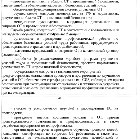
–
проведение политики в области ОТ и промышленной безопасности,
направленной на обеспечение здоровых и безопасных условий труда;
–
обеспечение функционирования системы управления ОТ;
–
осуществление контроля законодательства РФ и нормативных
документов в области ОТ и промышленной безопасности;
–
методическое руководство и координация деятельности по
вопросам ОТ и промышленной безопасности.
Служба (
отдел
,
специалист
) ОТ в соответствии с возложенными на
нее задачами
осуществляет следующие функции
:
–
организация и проведение профилактической работы по
обеспечению безопасных условий труда работников, предупреждению
производственного травматизма и профзаболеваний;
–
подготовка предложений по вопросам ОТ в коллективный договор
(
соглашение
);
–
разработка (
в установленном порядке
) программ улучшения
условий труда и промышленной безопасности, проектов нормативных
документов по ОТ и промышленной безопасности;
–
осуществление контроля за выполнением мероприятий,
предусмотренных коллективным договором и программами по улучшению
условий и ОТ, обеспечением сертифицированными СИЗ, соблюдением правил
безопасности при эксплуатации электроустановок и технических устройств
повышенной опасности, реализацией мероприятий профилактики травматизма
при их эксплуатации;
60
–
участие (
в установленном порядке
) в расследовании НС на
производстве;
–
проведение анализа состояния условий и ОТ, причин
производственного травматизма и профзаболеваемости, а также
разработка мероприятий по их профилактике;
–
организация контроля и проведение обучения, проверки знаний,
повышения квалификации по вопросам ОТ работников, а также лиц,
ответственных за эксплуатацию электроустановок потребителей и