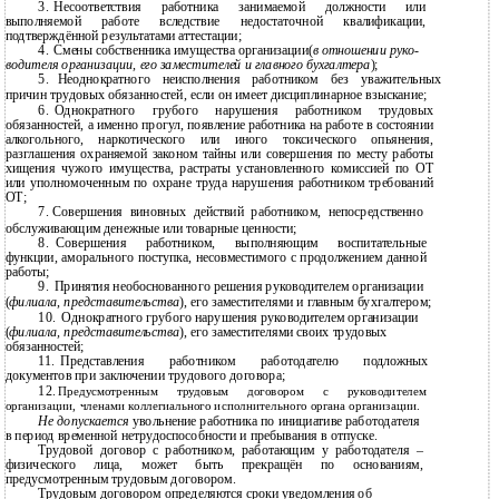
3.
Несоответствия работника занимаемой должности или
выполняемой работе вследствие недостаточной квалификации,
подтверждённой результатами аттестации;
4.
Смены собственника имущества организации(
в отношении руко-
водителя организации, его заместителей и главного бухгалтера
);
5.
Неоднократного неисполнения работником без уважительных
причин трудовых обязанностей, если он имеет дисциплинарное взыскание;
6.
Однократного грубого нарушения работником трудовых
обязанностей, а именно прогул, появление работника на работе в состоянии
алкогольного, наркотического или иного токсического опьянения,
разглашения охраняемой законом тайны или совершения по месту работы
хищения чужого имущества, растраты установленного комиссией по ОТ
или уполномоченным по охране труда нарушения работником требований
ОТ;
7.
Совершения виновных действий работником, непосредственно
обслуживающим денежные или товарные ценности;
8.
Совершения работником, выполняющим воспитательные
функции, аморального поступка, несовместимого с продолжением данной
работы;
9.
Принятия необоснованного решения руководителем организации
(
филиала
,
представительства
), его заместителями и главным бухгалтером;
10.
Однократного грубого нарушения руководителем организации
(
филиала, представительства
), его заместителями своих трудовых
обязанностей;
11.
Представления работником работодателю подложных
документов при заключении трудового договора;
12.
Предусмотренным трудовым договором с руководителем
организации, членами коллегиального исполнительного органа организации.
Не допускается
увольнение работника по инициативе работодателя
в
период временной нетрудоспособности и пребывания в отпуске.
Трудовой договор с работником, работающим у работодателя –
физического лица, может быть прекращён по основаниям,
предусмотренным трудовым договором.
Трудовым договором определяются сроки уведомления об