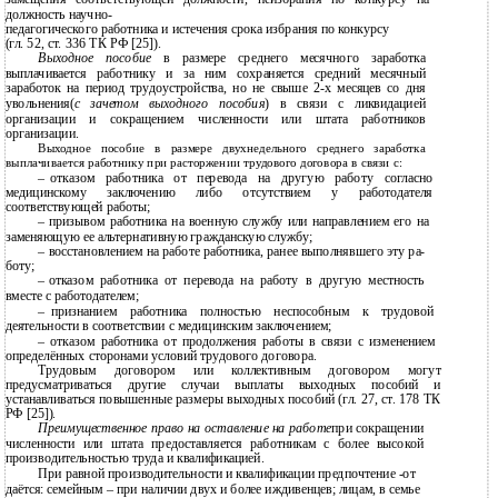
должность научно-
педагогического работника и истечения срока избрания по конкурсу
(гл. 52, ст. 336 ТК РФ [25]).
Выходное пособие
в размере среднего месячного заработка
выплачивается работнику и за ним сохраняется средний месячный
заработок на период трудоустройства, но не свыше 2-х месяцев со дня
увольнения(
с зачетом выходного пособия
) в связи с ликвидацией
организации и сокращением численности или штата работников
организации.
Выходное пособие в размере двухнедельного среднего заработка
выплачивается работнику при расторжении трудового договора в связи с:
–
отказом работника от перевода на другую работу согласно
медицинскому заключению либо отсутствием у работодателя
соответствующей работы;
–
призывом работника на военную службу или направлением его на
заменяющую ее альтернативную гражданскую службу;
–
восстановлением на работе работника, ранее выполнявшего эту ра-
боту;
–
отказом работника от перевода на работу в другую местность
вместе с работодателем;
–
признанием работника полностью неспособным к трудовой
деятельности в соответствии с медицинским заключением;
–
отказом работника от продолжения работы в связи с изменением
определённых сторонами условий трудового договора.
Трудовым договором или коллективным договором могут
предусматриваться другие случаи выплаты выходных пособий и
устанавливаться повышенные размеры выходных пособий (гл. 27, ст. 178 ТК
РФ [25]).
Преимущественное право на оставление на работе
при сокращении
численности или штата предоставляется работникам с более высокой
производительностью труда и квалификацией.
При равной производительности и квалификации предпочтение -от
даётся: семейным – при наличии двух и более иждивенцев; лицам, в семье