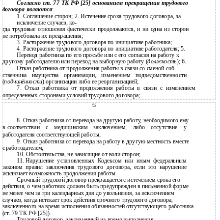
Согласно ст. 77 ТК РФ [25] основанием прекращения трудового
договора являются
:
1. Соглашение сторон; 2. Истечение срока трудового договора, за
исключение случаев, ко-
гда трудовые отношения фактически продолжаются, и ни одна из сторон
не потребовала их прекращения;
3. Расторжение трудового договора по инициативе работника;
4. Расторжение трудового договора по инициативе работодателя; 5.
Перевод работника по его просьбе или с его согласия на работу к
другому работодателю или переход на выборную работу (
должность
); 6.
Отказ работника от продолжения работы в связи со сменой соб-
ственника имущества организации, изменением подведомственности
(
подчинённости
) организации либо ее реорганизацией;
7. Отказ работника от продолжения работы в связи с изменением
определенных сторонами условий трудового договора;
52
8.
Отказ работника от перевода на другую работу, необходимого ему
в
соответствии с медицинским заключением, либо отсутствие у
работодателя соответствующей работы;
9.
Отказ работника от перевода на работу в другую местность вместе
с
работодателем;
10.
Обстоятельства, не зависящие от воли сторон;
11.
Нарушение установленных Кодексом или иным федеральным
законом правил заключения трудового договора, если это нарушение
исключает возможность продолжения работы.
Срочный трудовой договор прекращается с истечением срока его
действия, о чем работник должен быть предупрежден в письменной форме
не менее чем за три календарных дня до увольнения, за исключением
случаев, когда истекает срок действия срочного трудового договора,
заключенного на время исполнения обязанностей отсутствующего работника
(ст. 79 ТК РФ [25]).
Трудовой договор, заключенный на время выполнения: