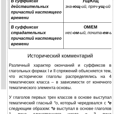
В суффиксах
УЩ/ЮЩ
действительных
зна
-ющ-
ий, пряч-
ущ-
ий
причастий настоящего
времени
В суффиксах
ОМ/ЕМ
страдательных
нес
-ом-
ый, почита
-ем-
ы
причастий настоящего
времени
Исторический комментарий
Различный характер окончаний и суффиксов в
глагольных формах I и II спряжений объясняется тем,
что исторически глаголы распределялись на 4
тематических класса – в зависимости от конечного
тематического элемента основы.
У глаголов первых трех классов в основе выступал
тематический гласный
*о
, который чередовался с
*е
следующим образом:
*о
выступал в основе глаголов