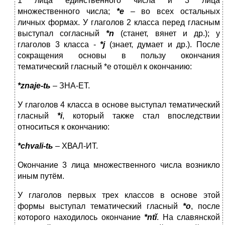
1 лица единственного числа и 3 лица
множественного числа;
*е
– во всех остальных
личных формах. У глаголов 2 класса перед гласным
выступал согласный
*
n
(станет, вянет и др.); у
глаголов 3 класса -
*
j
(знает, думает и др.). После
сокращения основы в пользу окончания
тематический гласный *е отошёл к окончанию:
*
znaje
-
t
ь
– ЗНА-ЕТ.
У глаголов 4 класса в основе выступал тематический
гласный
*
i
, который также стал впоследствии
относиться к окончанию:
*
chvali
-
t
ь
– ХВАЛ-ИТ.
Окончание 3 лица множественного числа возникло
иным путём.
У глаголов первых трех классов в основе этой
формы выступал тематический гласный
*о
, после
которого находилось окончание
*
nt
ǐ
. На славянской