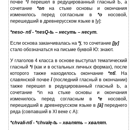
почве *
ǐ
перешел в редуцированный гласный Ь, а
сочетание
*
on
на стыке основы и окончания
изменилось перед согласным в
*о
носовой,
перешедший в древнерусском языке в [у]:
*
neso
-
nt
ǐ - *
nesQ
-
t
ь – несуть – несут.
Если основа заканчивалась на
*
j
, то сочетание
[
j
у]
стало обозначаться на письме буквой Ю: знают.
У глаголов 4 класса в основе выступал тематический
гласный
*
i
(как и в остальных личных формах), после
которого также находилось окончание
*
nt
ǐ
. На
славянской почве
ǐ
(последний гласный в окончании)
также перешел в редуцированный гласный Ь, а
сочетание *in на стыке основы и окончания
изменилось перед согласным в
*
e
носовой,
перешедший в древнерусском языке в
[ä]
переднего
ряда (совпавший в XI веке с А):
*
chvali
-
nt
ǐ - *
chval
ę-
t
ь – хвалять – хвалят.