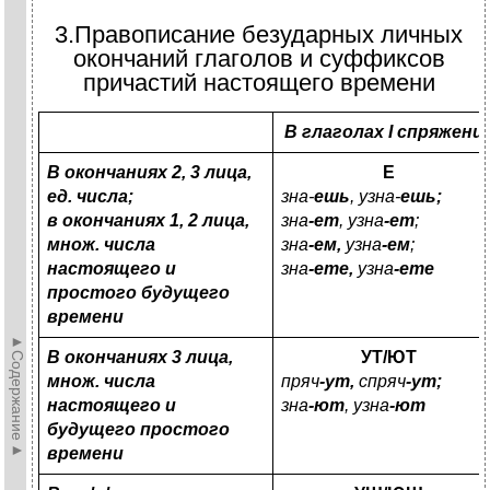
3.Правописание безударных личных
окончаний глаголов и суффиксов
причастий настоящего времени
В глаголах
I
спряжени
В окончаниях 2, 3 лица,
Е
ед. числа;
зна-
ешь
, узна-
ешь;
в окончаниях 1, 2 лица,
зна
-ет
, узна
-ет
;
множ. числа
зна
-ем,
узна
-ем
;
настоящего и
зна
-ете,
узна
-ете
простого будущего
времени
►Содержание►
В окончаниях 3 лица,
УТ/ЮТ
множ. числа
пряч
-ут,
спряч
-ут;
настоящего и
зна
-ют
, узна
-ют
будущего простого
времени