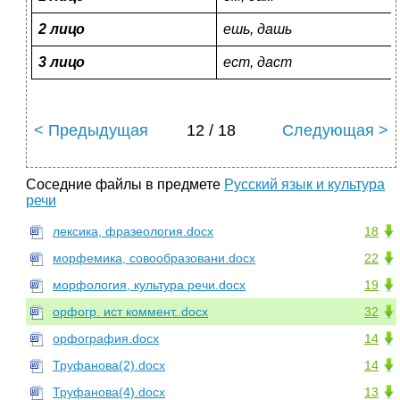
2 лицо
ешь, дашь
3 лицо
ест, даст
< Предыдущая
12 / 18
Следующая >
Соседние файлы в предмете
Русский язык и культура
речи
лексика, фразеология.docx
18
морфемика, совообразовани.docx
22
морфология, культура речи.docx
19
орфогр. ист коммент..docx
32
орфография.docx
14
Труфанова(2).docx
14
Труфанова(4).docx
13