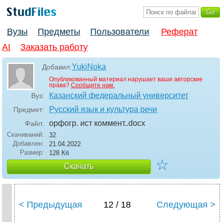
Вузы
Предметы
Пользователи
Реферат
AI
Заказать работу
YukiNoka
Добавил:
Опубликованный материал нарушает ваши авторские
права?
Сообщите нам.
Казанский федеральный университет
Вуз:
Русский язык и культура речи
Предмет:
орфогр. ист коммент.
.docx
Файл:
Скачиваний:
32
Добавлен:
21.04.2022
Размер:
128 Кб
☆
Скачать
< Предыдущая
12 / 18
Следующая >