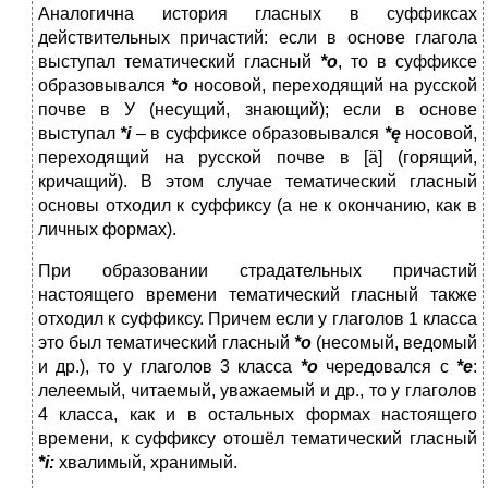
Аналогична история гласных в суффиксах
действительных причастий: если в основе глагола
выступал тематический гласный
*о
, то в суффиксе
образовывался
*о
носовой, переходящий на русской
почве в У (несущий, знающий); если в основе
выступал
*
i
– в суффиксе образовывался
*ę
носовой,
переходящий на русской почве в [ä] (горящий,
кричащий). В этом случае тематический гласный
основы отходил к суффиксу (а не к окончанию, как в
личных формах).
При образовании страдательных причастий
настоящего времени тематический гласный также
отходил к суффиксу. Причем если у глаголов 1 класса
это был тематический гласный
*о
(несомый, ведомый
и др.), то у глаголов 3 класса
*о
чередовался с
*е
:
лелеемый, читаемый, уважаемый и др., то у глаголов
4 класса, как и в остальных формах настоящего
времени, к суффиксу отошёл тематический гласный
*
i
:
хвалимый, хранимый.