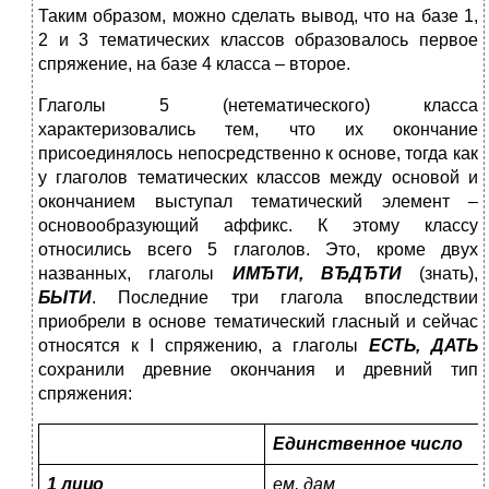
Таким образом, можно сделать вывод, что на базе 1,
2 и 3 тематических классов образовалось первое
спряжение, на базе 4 класса – второе.
Глаголы 5 (нетематического) класса
характеризовались тем, что их окончание
присоединялось непосредственно к основе, тогда как
у глаголов тематических классов между основой и
окончанием выступал тематический элемент –
основообразующий аффикс. К этому классу
относились всего 5 глаголов. Это, кроме двух
названных, глаголы
ИМЂТИ, ВЂДЂТИ
(знать),
БЫТИ
. Последние три глагола впоследствии
приобрели в основе тематический гласный и сейчас
относятся к I спряжению, а глаголы
ЕСТЬ, ДАТЬ
сохранили древние окончания и древний тип
спряжения:
Единственное число
1 лицо
ем, дам