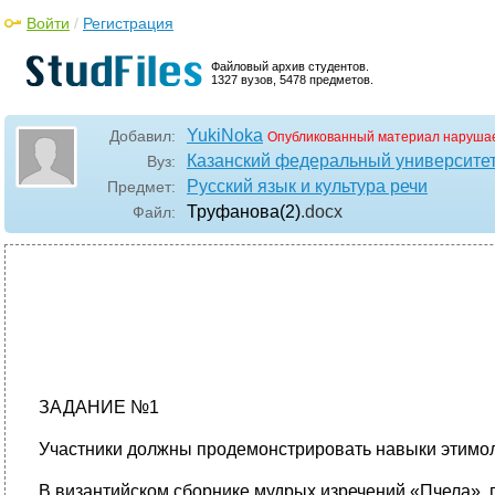
Войти
/
Регистрация
Файловый архив студентов.
1327 вузов, 5478 предметов.
YukiNoka
Добавил:
Опубликованный материал нарушае
Казанский федеральный университе
Вуз:
Русский язык и культура речи
Предмет:
Труфанова(2)
.docx
Файл:
ЗАДАНИЕ №1
Участники должны продемонстрировать навыки этимол
В византийском сборнике мудрых изречений «Пчела», п