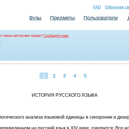
FAQ
Обратная св
Вузы
Предметы
Пользователи
т ваши авторские права?
Сообщите нам.
т
1
2
3
4
5
ИСТОРИЯ РУССКОГО ЯЗЫКА
огического анализа языковой единицы в синхронии и диах
ереведенном на русский язык в XIV веке, говорится:
Все н