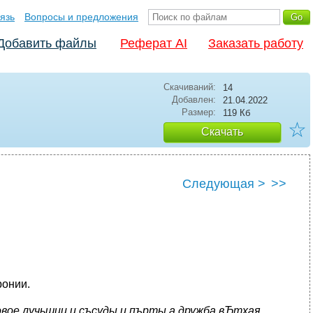
язь
Вопросы и предложения
Добавить файлы
Реферат AI
Заказать работу
Скачиваний:
14
Добавлен:
21.04.2022
Размер:
119 Кб
☆
Скачать
Следующая >
>>
ронии.
овое лучьшии и съсуды и пърты а дружба вЂтхая.