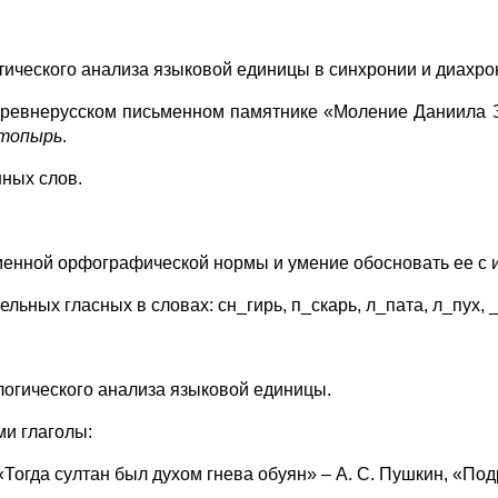
ического анализа языковой единицы в синхронии и диахро
древнерусском письменном памятнике «Моление Даниила За
нетопырь
.
нных слов.
енной орфографической нормы и умение обосновать ее с и
ных гласных в словах: сн_гирь, п_скарь, л_пата, л_пух, _
огического анализа языковой единицы.
ми глаголы:
 «Тогда султан был духом гнева обуян» – А. С. Пушкин, «По