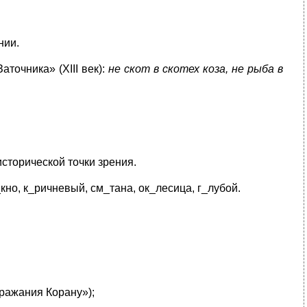
нии.
точника» (XIII век):
не скот в скотех коза, не рыба в
сторической точки зрения.
кно, к_ричневый, см_тана, ок_лесица, г_лубой.
дражания Корану»);