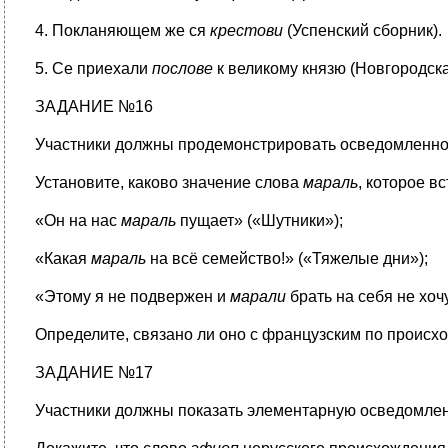
4. Покланяющем же ся
крестови
(Успенский сборник).
5. Се приехали
послове
к великому князю (Новгородска
ЗАДАНИЕ №16
Участники должны продемонстрировать осведомленност
Установите, каково значение слова
мараль
, которое в
«Он на нас
мараль
пущает» («Шутники»);
«Какая
мараль
на всё семейство!» («Тяжелые дни»);
«Этому я не подвержен и
марали
брать на себя не хоч
Определите, связано ли оно с французским по проис
ЗАДАНИЕ №17
Участники должны показать элементарную осведомлен