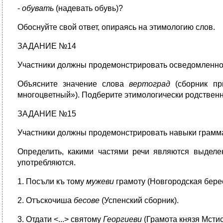
-
обувать
(надевать обувь)?
Обоснуйте свой ответ, опираясь на этимологию слов.
ЗАДАНИЕ №14
Участники должны продемонстрировать осведомленност
Объясните значение слова
вертоград
(сборник пр
многоцветный»). Подберите этимологически родственн
ЗАДАНИЕ №15
Участники должны продемонстрировать навыки грамма
Определить, какими частями речи являются выделе
употребляются.
1. Посъли къ тому
мужеви
грамоту (Новгородская бере
2. Отъскочиша
бесове
(Успенский сборник).
3. Отдати <...> святому
Георгиеви
(Грамота князя Мсти