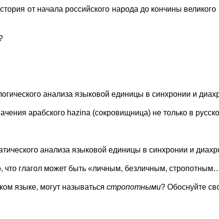
тория от начала российского народа до кончины великого 
?
гического анализа языковой единицы в синхронии и диахр
чения арабского hazina (сокровищница) не только в русско
тического анализа языковой единицы в синхронии и диахр
, что глагол может быть «личным, безличным, стропотным
ком языке, могут называться
стропотными
? Обоснуйте сво