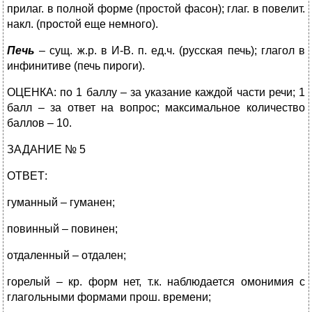
прилаг. в полной форме (простой фасон); глаг. в повелит.
накл. (простой еще немного).
Печь
– сущ. ж.р. в И-В. п. ед.ч. (русская печь); глагол в
инфинитиве (печь пироги).
ОЦЕНКА: по 1 баллу – за указание каждой части речи; 1
балл – за ответ на вопрос; максимальное количество
баллов – 10.
ЗАДАНИЕ № 5
ОТВЕТ:
гуманный – гуманен;
повинный – повинен;
отдаленный – отдален;
горелый – кр. форм нет, т.к. наблюдается омонимия с
глагольными формами прош. времени;