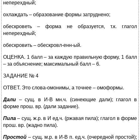
неперехдный;
охлаждать – образование формы затруднено;
обескроветь – форма не образуется, т.к. глагол
неперехдный;
обескровить – обескровл-енн-ый.
ОЦЕНКА. 1 балл – за каждую правильную форму, 1 балл
– за объяснение; максимальный балл – 6.
ЗАДАНИЕ № 4
ОТВЕТ. Это слова-омонимы, а точнее – омоформы.
Дали
– сущ. в И-В мн.ч. (синеющие дали); глагол в
форме прош. вр. (дали задание).
Пила
– сущ. ж.р. в И ед.ч. (ржавая пила); глагол в форме
прош. вр. (жадно пила).
Простой
– сущ. м.р. в И-В п. ед.ч. (очередной простой);