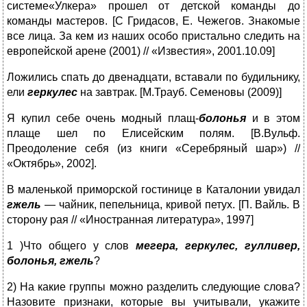
системе«Улкера» прошел от детской команды до
команды мастеров. [С Гридасов, Е. Чежегов. Знакомые
все лица. За кем из наших особо пристально следить на
европейской арене (2001) // «Известия», 2001.10.09]
Ложились спать до двенадцати, вставали по будильнику,
ели
геркулес
на завтрак. [М.Трауб. Семеновы (2009)]
Я купил себе очень модный плащ-
болонья
и в этом
плаще шел по Елисейским полям. [В.Вульф.
Преодоление себя (из книги «Серебряный шар») //
«Октябрь», 2002].
В маленькой приморской гостинице в Каталонии увидал
гжель
― чайник, пепельница, кривой петух. [П. Вайль. В
сторону рая // «Иностранная литература», 1997]
1 )Что общего у слов
мегера, геркулес, гулливер,
болонья, гжель
?
2) На какие группы можно разделить следующие слова?
Назовите признаки, которые вы учитывали, укажите