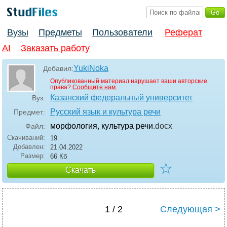
Вузы
Предметы
Пользователи
Реферат
AI
Заказать работу
YukiNoka
Добавил:
Опубликованный материал нарушает ваши авторские
права?
Сообщите нам.
Казанский федеральный университет
Вуз:
Русский язык и культура речи
Предмет:
морфология, культура речи
.docx
Файл:
Скачиваний:
19
Добавлен:
21.04.2022
Размер:
66 Кб
☆
Скачать
1 / 2
Следующая >