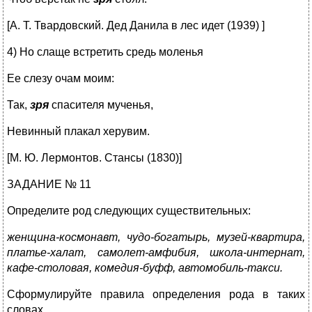
[А. Т. Твардовский. Дед Данила в лес идет (1939) ]
4) Но слаще встретить средь моленья
Ее слезу очам моим:
Так,
зря
спасителя мученья,
Невинный плакал херувим.
[М. Ю. Лермонтов. Стансы (1830)]
ЗАДАНИЕ № 11
Определите род следующих существительных:
женщина-космонавт, чудо-богатырь, музей-квартира,
платье-халат, самолет-амфибия, школа-интернат,
кафе-столовая, комедия-буфф, автомобиль-такси.
Сформулируйте правила определения рода в таких
словах.