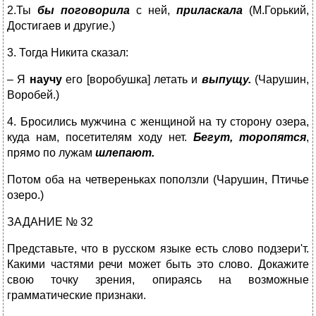
2.Ты
бы поговорила
с ней,
приласкала
(М.Горький,
Достигаев и другие.)
3. Тогда Никита сказал:
– Я
научу
его [воробушка] летать и
выпущу.
(Чарушин,
Воробей.)
4. Бросились мужчина с женщиной на ту сторону озера,
куда нам, посетителям ходу нет.
Бегут, торопятся
,
прямо по лужам
шлепают.
Потом оба на четвереньках поползли (Чарушин, Птичье
озеро.)
ЗАДАНИЕ № 32
Представьте, что в русском языке есть слово подзери'т.
Какими частями речи может быть это слово. Докажите
свою точку зрения, опираясь на возможные
грамматические признаки.