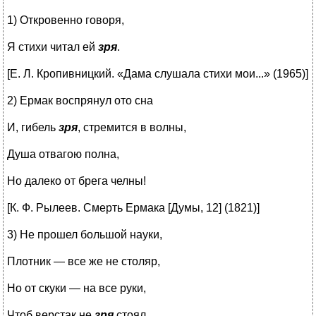
1) Откровенно говоря,
Я стихи читал ей
зря
.
[Е. Л. Кропивницкий. «Дама слушала стихи мои...» (1965)]
2) Ермак воспрянул ото сна
И, гибель
зря
, стремится в волны,
Душа отвагою полна,
Но далеко от брега челны!
[К. Ф. Рылеев. Смерть Ермака [Думы, 12] (1821)]
3) Не прошел большой науки,
Плотник ― все же не столяр,
Но от скуки ― на все руки,
Чтоб верстак не
зря
стоял.