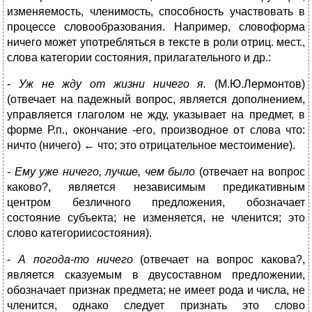
изменяемость, членимость, способность участвовать в
процессе словообразования. Например, словоформа
ничего может употребляться в тексте в роли отриц. мест.,
слова категории состояния, прилагательного и др.:
-
Уж не жду от жизни ничего я.
(М.Ю.Лермонтов)
(отвечает на падежный вопрос, является дополнением,
управляется глаголом не жду, указывает на предмет, в
форме Р.п., окончание -его, производное от слова что:
ничто (ничего) ← что; это отрицательное местоимение).
-
Ему уже ничего, лучше, чем было
(отвечает на вопрос
каково?, является независимым предикативным
центром безличного предложения, обозначает
состояние субъекта; не изменяется, не членится; это
слово категориисостояния).
-
А погода-то ничего
(отвечает на вопрос какова?,
является сказуемым в двусоставном предложении,
обозначает признак предмета; не имеет рода и числа, не
членится, однако следует признать это слово