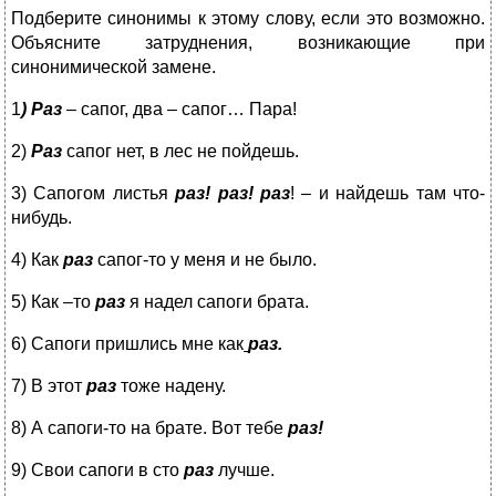
Подберите синонимы к этому слову, если это возможно.
Объясните затруднения, возникающие при
синонимической замене.
1
) Раз
– сапог, два – сапог… Пара!
2)
Раз
сапог нет, в лес не пойдешь.
3) Сапогом листья
раз! раз! раз
! – и найдешь там что-
нибудь.
4) Как
раз
сапог-то у меня и не было.
5) Как –то
раз
я надел сапоги брата.
6) Сапоги пришлись мне как
раз.
7) В этот
раз
тоже надену.
8) А сапоги-то на брате. Вот тебе
раз!
9) Свои сапоги в сто
раз
лучше.