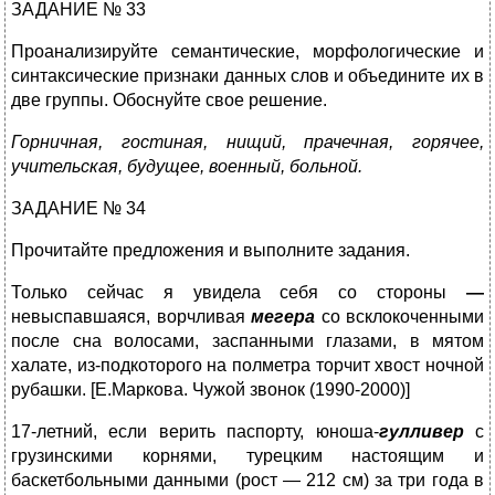
ЗАДАНИЕ № 33
Проанализируйте семантические, морфологические и
синтаксические признаки данных слов и объедините их в
две группы. Обоснуйте свое решение.
Горничная, гостиная, нищий, прачечная, горячее,
учительская, будущее, военный, больной.
ЗАДАНИЕ № 34
Прочитайте предложения и выполните задания.
Только
сейчас я
увидела
себя
со
стороны
―
невыспавшаяся, ворчливая
мегера
со
всклокоченными
после
сна
волосами, заспанными глазами, в мятом
халате, из-подкоторого
на
полметра
торчит
хвост ночной
рубашки. [Е.Маркова. Чужой звонок (1990-2000)]
17-летний, если верить паспорту, юноша-
гулливер
с
грузинскими корнями, турецким настоящим и
баскетбольными данными (рост ― 212 см) за три года в