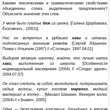
Какими лексическими и грамматическими свойствами
объединены слова, выделенные предложениях?
Объясните значение этих слов.
У меня было платье
беж
из шелка
. [Галина Щербакова.
Ёкэлэмэнэ... (2001)]
Нас он встретил в рубашке
хаки
и штанах,
подпоясанных военным ремнём.
[Сергей Юрьенен.
Покер с Ильичом (1997) // «Столица», 1997.04.01]
Выбирая вязаную шапочку, знайте, что лучше шапка
хаки
, выполненная из шерсти.
[Особенности
индивидуальной маскировки (2004) // «Солдат удачи»,
2004.07.07]
Он стал следить за собой, молодиться, подкрашивать
седые волосы, купил костюм
маренго
, модный
материал в елочку…
[Михаил Шишкин. Венерин волос
(2004) // «Знамя», 2005].
Одна ― безусловная красавица, блондинка в мягком