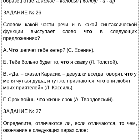
образец ответа:
колос – колосья ( коло[с' - й - а])
ЗАДАНИЕ № 26
Словом какой части речи и в какой синтаксической
функции выступает слово
что
в следующих
предложениях?
А.
Что
шепчет тебе ветер? (С. Есенин).
Б. Тебе больно будет то,
что
я скажу (Л. Толстой).
В. «Да, – сказал Карасик, – девушки всегда говорят,
что
у
меня чуткая душа, и тут же признаются,
что
они любят
моих приятелей» (Л. Кассиль).
Г. Срок войны
что
жизни срок (А. Твардовский).
ЗАДАНИЕ № 27
Определите, отличаются ли, если отличаются, то чем,
окончания в следующих парах слов: