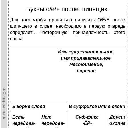
Буквы о/ё/е после шипящих.
Для того чтобы правильно написать О/Ё/Е после
шипящего в слове, необходимо в первую очередь
определить частеречную принадлежность этого
слова.
Имя существительное,
имя прилагательное,
местоимение,
наречие
►Содержание►
В корне слова
В суффиксе или в оконча
Есть
Нет
Суф
-
фикс
Други
чередова-
чередова-
-ЁР-
оконча