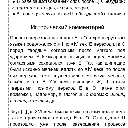
● В ряде заимствованных слов после Ц в безударно
герцогиня, палаццо, скерцо, меццо
;
● В слове
цокотуха
после Ц в безударной позиции пи
Исторический комментарий
Процесс перехода исконного Е в О в древнерусском
языке продолжался с XII по XIV век. Е переходил в О
перед твердым согласным после мягкого под
ударением. В безударной позиции и перед мягкими
согласными сохранялся звук Е. Так как шипящие
были исконно мягкими вплоть до XIV века, то после
них переход тоже осуществился:
жёлтый, чёрный,
почёт
и др. В XIV веке шипящие Ж, Ш стали
твердыми, поэтому переход Е в О также стал
возможен, например, в глагольных формах:
идёшь,
несёшь, ведёшь
и др.
Звук [Ц] до XVI века был мягким, поэтому после него
также происходил переход Е в О. Отвердение Ц
произошло уже после завершения процесса