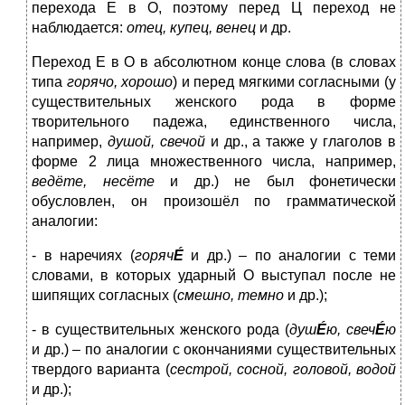
перехода Е в О, поэтому перед Ц переход не
наблюдается:
отец, купец, венец
и др.
Переход Е в О в абсолютном конце слова (в словах
типа
горячо, хорошо
) и перед мягкими согласными (у
существительных женского рода в форме
творительного падежа, единственного числа,
например,
душой, свечой
и др., а также у глаголов в
форме 2 лица множественного числа, например,
ведёте, несёте
и др.) не был фонетически
обусловлен, он произошёл по грамматической
аналогии:
- в наречиях (
горяч
É
и др.) – по аналогии с теми
словами, в которых ударный О выступал после не
шипящих согласных (
смешно, темно
и др.);
- в существительных женского рода (
душ
É
ю, свеч
É
ю
и др.) – по аналогии с окончаниями существительных
твердого варианта (
сестрой, сосной, головой, водой
и др.);