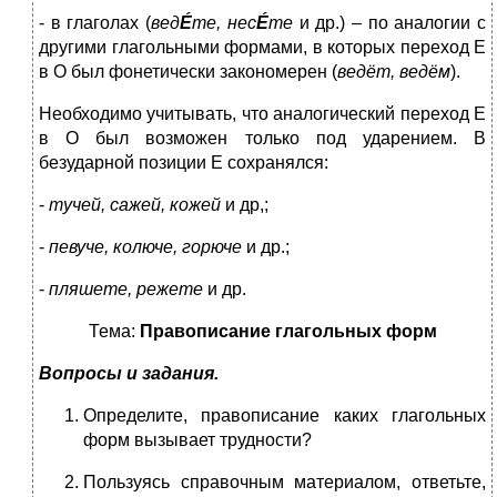
- в глаголах (
вед
É
те, нес
É
те
и др.) – по аналогии с
другими глагольными формами, в которых переход Е
в О был фонетически закономерен (
ведёт, ведём
).
Необходимо учитывать, что аналогический переход Е
в О был возможен только под ударением. В
безударной позиции Е сохранялся:
-
тучей, сажей, кожей
и др,;
-
певуче, колюче, горюче
и др.;
-
пляшете, режете
и др.
Тема:
Правописание глагольных форм
Вопросы и задания.
Определите, правописание каких глагольных
форм вызывает трудности?
Пользуясь справочным материалом, ответьте,