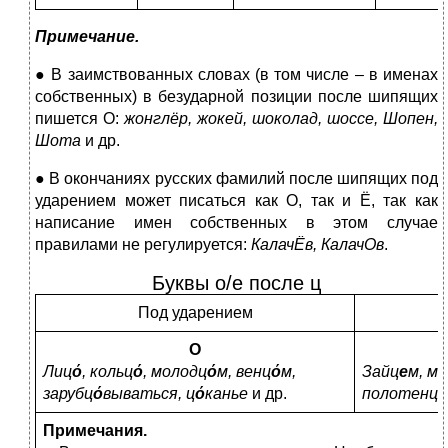
Примечание.
● В заимствованных словах (в том числе – в именах
собственных) в безударной позиции после шипящих
пишется О:
жонглёр, жокей, шоколад, шоссе, Шопен,
Шота
и др.
● В окончаниях русских фамилий после шипящих под
ударением может писаться как О, так и Ё, так как
написание имен собственных в этом случае
правилами не регулируется:
КалачЁв, КалачОв
.
Буквы о/е после ц
Под ударением
О
Лиц
ό
, кольц
ό
, молодц
ό
м, венц
ό
м,
Зайц
е
м, м
зарубц
ό
вываться, ц
ό
канье
и др.
полотенц
е
Примечания.