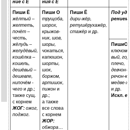
ние с Е
ния с Е
Пиши Ё
Пиши О
Пиши Ё
Под уда
жёлтый –
трущоба,
дири-жёр,
рением
желтеть,
шорох,
ретушёрухажёр,
почёт –
крыжов-
стажёр
и др.
честь,
ник, шов,
жёлудь –
шоры,
ПишиО
желудёвый,
чокаться,
ключомп
кошёлка –
капюшон,
вый, гор
кошель,
шорты,
плечо,
дешёвый –
шок,
девчон-к
дешевле,
боржом,
речон-ка
нипочём -
артишок,
медве-ж
чего
и др.;
пижон
и
и др.
также сущ.
др.;
Искл.
е
с корнем
а также
ЖОГ:
ожог,
все слова
поджог.
с корнем
ЖОР:
обжора
…