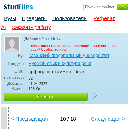
Вузы
Предметы
Пользователи
Реферат
AI
Заказать работу
YukiNoka
Добавил:
Опубликованный материал нарушает ваши авторские
права?
Сообщите нам.
Казанский федеральный университет
Вуз:
Русский язык и культура речи
Предмет:
орфогр. ист коммент.
.docx
Файл:
Скачиваний:
32
Добавлен:
21.04.2022
Размер:
128 Кб
☆
Скачать
< Предыдущая
10 / 18
Следующая >