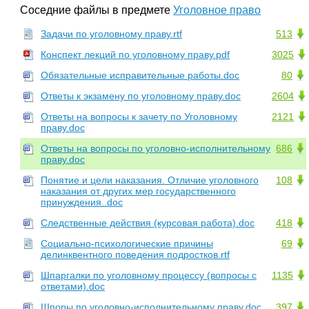
Соседние файлы в предмете
Уголовное право
Задачи по уголовному праву.rtf
513
Конспект лекций по уголовному праву.pdf
3025
Обязательные исправительные работы.doc
80
Ответы к экзамену по уголовному праву.doc
2604
Ответы на вопросы к зачету по Уголовному
2121
праву.doc
Ответы на вопросы по уголовно-исполнительному
686
праву.doc
Понятие и цели наказания. Отличие уголовного
108
наказания от других мер государственного
принуждения..doc
Следственные действия (курсовая работа).doc
418
Социально-психологические причины
69
делинквентного поведения подростков.rtf
Шпаргалки по уголовному процессу (вопросы с
1135
ответами).doc
Шпоры по уголовно-исполнительному праву.doc
397