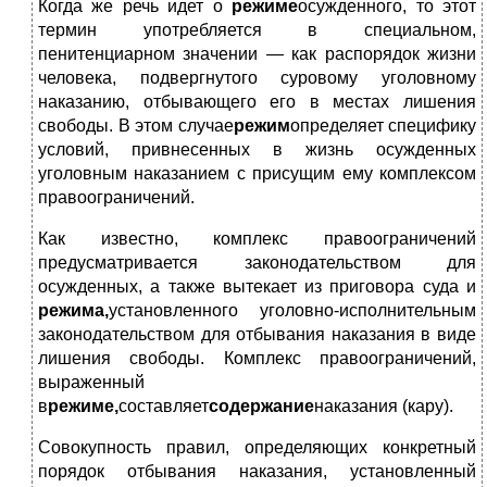
Когда же речь идет о
режиме
осужденного, то этот
термин употребляется в специальном,
пенитенциарном значении — как распорядок жизни
человека, подвергнутого суровому уголовному
наказанию, отбывающего его в местах лишения
свободы. В этом случае
режим
определяет специфику
условий, привнесенных в жизнь осужденных
уголовным наказанием с присущим ему комплексом
правоограничений.
Как известно, комплекс правоограничений
предусматривается законодательством для
осужденных, а также вытекает из приговора суда и
режима,
установленного уголовно-исполнительным
законодательством для отбывания наказания в виде
лишения свободы. Комплекс правоограничений,
выраженный
в
режиме,
составляет
содержание
наказания (кару).
Совокупность правил, определяющих конкретный
порядок отбывания наказания, установленный