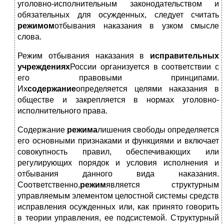
уголовно-исполнительным законодательством и
обязательных для осужденных, следует считать
режимом
отбывания наказания в узком смысле
слова.
Режим отбывания наказания в
исправительных
учреждениях
России организуется в соответствии с
его правовыми принципами.
Их
содержание
определяется целями наказания в
обществе и закрепляется в нормах уголовно-
исполнительного права.
Содержание
режима
лишения свободы определяется
его основными признаками и функциями и включает
совокупность правил, обеспечивающих или
регулирующих порядок и условия исполнения и
отбывания данного вида наказания.
Соответственно,
режим
является структурным
управляемым элементом целостной системы средств
исправления осужденных или, как принято говорить
в теории управления, ее подсистемой. Структурный