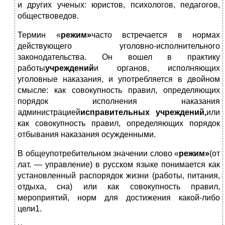
и других ученых: юристов, психологов, педагогов,
обществоведов.
Термин «
режим»
часто встречается в нормах
действующего уголовно-исполнительного
законодательства. Он вошел в практику
работы
учреждений
и органов, исполняющих
уголовные наказания, и употребляется в двойном
смысле: как совокупность правил, определяющих
порядок исполнения наказания
администрацией
исправительных учреждений,
или
как совокупность правил, определяющих порядок
отбывания наказания осужденными.
В общеупотребительном значении слово «
режим»
(от
лат. — управление) в русском языке понимается как
установленный распорядок жизни (работы, питания,
отдыха, сна) или как совокупность правил,
мероприятий, норм для достижения какой-либо
цели1.