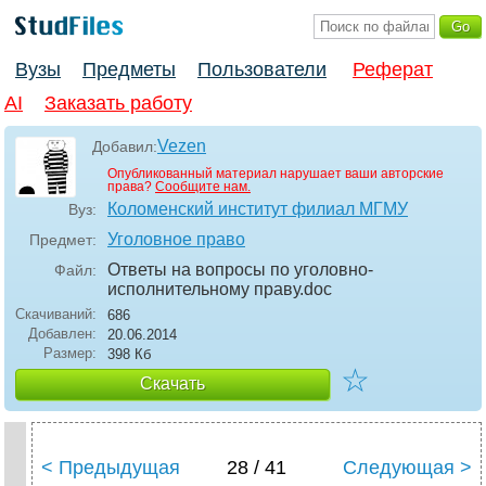
Вузы
Предметы
Пользователи
Реферат
AI
Заказать работу
Vezen
Добавил:
Опубликованный материал нарушает ваши авторские
права?
Сообщите нам.
Коломенский институт филиал МГМУ
Вуз:
Уголовное право
Предмет:
Ответы на вопросы по уголовно-
Файл:
исполнительному праву
.doc
Скачиваний:
686
Добавлен:
20.06.2014
Размер:
398 Кб
☆
Скачать
< Предыдущая
28 / 41
Следующая >