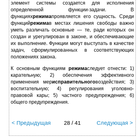
элемент системы создается для исполнения
определенной функции-задачи. В
функциях
режима
проявляется его сущность. Среди
функций
режима
в местах лишения свободы важно
уметь различать основные — те, ради которых он
создан и урегулирован в законе, и обеспечивающие
их выполнение. Функции могут выступать в качестве
задач, сформулированных в соответствующих
положениях закона.
К основным функциям
режима
следует отнести: 1)
карательную; 2) обеспечения эффективного
применения мер
исправительного
воздействия; 3)
воспитательную; 4) регулирования уголовно-
правовой кары; 5) частного предупреждения; 6)
общего предупреждения.
< Предыдущая
28 / 41
Следующая >