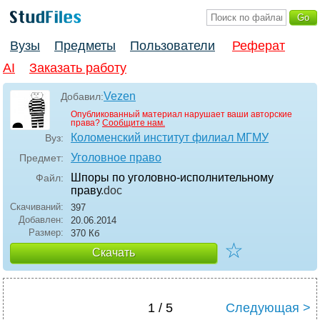
Вузы
Предметы
Пользователи
Реферат
AI
Заказать работу
Vezen
Добавил:
Опубликованный материал нарушает ваши авторские
права?
Сообщите нам.
Коломенский институт филиал МГМУ
Вуз:
Уголовное право
Предмет:
Шпоры по уголовно-исполнительному
Файл:
праву
.doc
Скачиваний:
397
Добавлен:
20.06.2014
Размер:
370 Кб
☆
Скачать
1 / 5
Следующая >