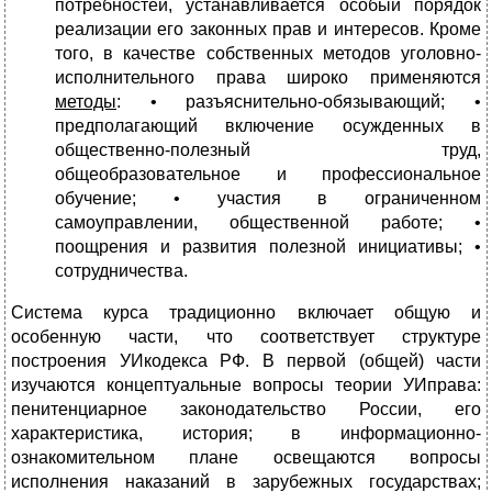
потребностей, устанавливается особый порядок
реализации его законных прав и интересов. Кроме
того, в качестве собственных методов уголовно-
исполнительного права широко применяются
методы
: • разъяснительно-обязывающий; •
предполагающий включение осужденных в
общественно-полезный труд,
общеобразовательное и профессиональное
обучение; • участия в ограниченном
самоуправлении, общественной работе; •
поощрения и развития полезной инициативы; •
сотрудничества.
Система курса традиционно включает общую и
особенную части, что соответству­ет структуре
построения УИкодекса РФ. В первой (общей) части
изучаются концептуальные вопросы теории УИправа:
пенитенциарное законо­дательство России, его
характеристика, история; в информацион­но-
ознакомительном плане освещаются вопросы
исполнения нака­заний в зарубежных государствах;