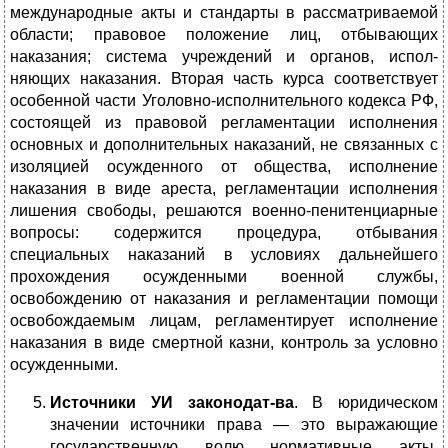
международные акты и стан­дарты в рассматриваемой
области; правовое положение лиц, от­бывающих
наказания; система учреждений и органов, испол­
няющих наказания. Вторая часть курса соответствует
особенной части Уголовно-исполнительного кодекса РФ,
состоящей из право­вой регламентации исполнения
основных и дополнительных на­казаний, не связанных с
изоляцией осужденного от общества, исполнение
наказания в виде ареста, регламентации исполнения
лишения свободы, ре­шаются военно-пенитенциарные
вопросы: содержится процедура, отбывания
специальных наказаний в условиях дальнейшего
прохождения осужденными военной службы,
освобождению от наказания и регламен­тации помощи
освобождаемым лицам, регла­ментирует исполнение
наказания в виде смертной казни, контроль за ус­ловно
осужденными.
Источники УИ законодат-ва
. В юридическом
значении источники права — это выражающие
государственную волю нормативные акты,