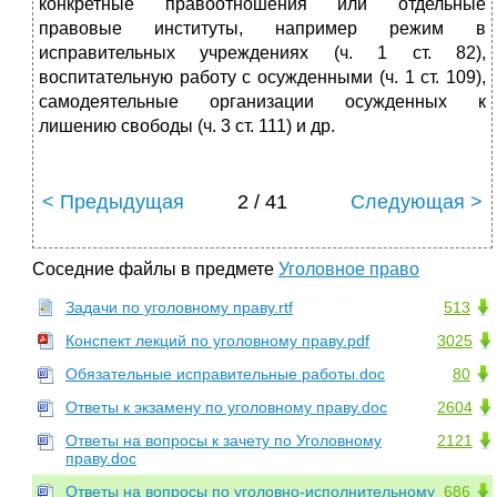
конкретные правоотношения или отдельные
правовые институты, например режим в
исправительных учреждениях (ч. 1 ст. 82),
воспитательную работу с осужденными (ч. 1 ст. 109),
самодеятельные организации осужденных к
лишению свободы (ч. 3 ст. 111) и др.
< Предыдущая
2 / 41
Следующая >
Соседние файлы в предмете
Уголовное право
Задачи по уголовному праву.rtf
513
Конспект лекций по уголовному праву.pdf
3025
Обязательные исправительные работы.doc
80
Ответы к экзамену по уголовному праву.doc
2604
Ответы на вопросы к зачету по Уголовному
2121
праву.doc
Ответы на вопросы по уголовно-исполнительному
686