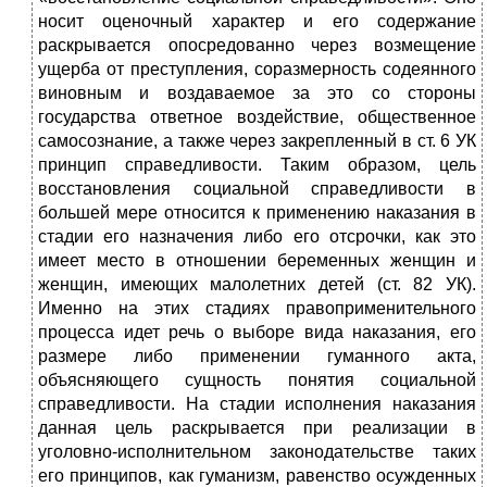
носит оценочный характер и его содержание
раскрывается опосредованно через возмещение
ущерба от преступления, соразмерность содеянного
виновным и воздаваемое за это со стороны
государства ответное воздействие, общественное
самосознание, а также через закрепленный в ст. 6 УК
принцип справедливости. Таким образом, цель
восстановления социальной справедливости в
большей мере относится к применению наказания в
стадии его назначения либо его отсрочки, как это
имеет место в отношении беременных женщин и
женщин, имеющих малолетних детей (ст. 82 УК).
Именно на этих стадиях правоприменительного
процесса идет речь о выборе вида наказания, его
размере либо применении гуманного акта,
объясняющего сущность понятия социальной
справедливости. На стадии исполнения наказания
данная цель раскрывается при реализации в
уголовно-исполнительном законодательстве таких
его принципов, как гуманизм, равенство осужденных