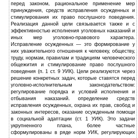
перед законом, рациональное применение мер
принуждения, средств исправления осужденных и
стимулирования их право послушного поведения.
Реализация данной цели связывается также и с
эффективностью исполнения уголовных наказаний и
иных мер уголовно-правового характера.
Исправление осужденных — это формирование у
них уважительного отношения к человеку, обществу,
труду, нормам, правилам и традициям человеческого
общежития и стимулирование право послушного
поведения (п. 1 ст. 9 УИК). Цели реализуются через
решение конкретных задач, которые ставятся перед
уголовно-исполнительным законодательством:
регулирование порядка и условий исполнения и
отбывания наказаний. определение средств
исправления осужденных, охрана их прав, свобод и
законных интересов, оказание осужденным помощи
в социальной адаптации (ст. 1 УИК). Это задачи
укрупненного плана, более частные
сформулированы в ряде норм УИК, регулирующих