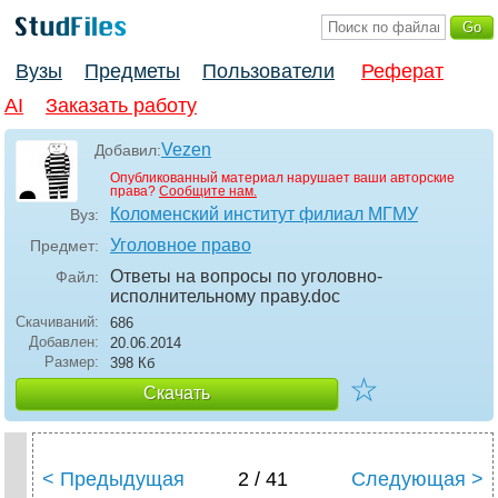
Вузы
Предметы
Пользователи
Реферат
AI
Заказать работу
Vezen
Добавил:
Опубликованный материал нарушает ваши авторские
права?
Сообщите нам.
Коломенский институт филиал МГМУ
Вуз:
Уголовное право
Предмет:
Ответы на вопросы по уголовно-
Файл:
исполнительному праву
.doc
Скачиваний:
686
Добавлен:
20.06.2014
Размер:
398 Кб
☆
Скачать
< Предыдущая
2 / 41
Следующая >