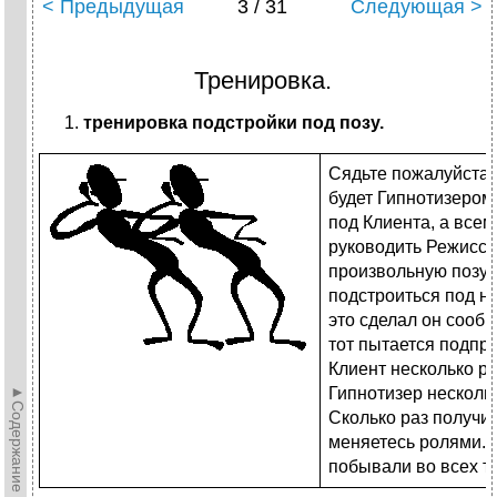
< Предыдущая
3 / 31
Следующая >
Тренировка.
тренировка подстройки под позу.
Сядьте пожалуйста в
будет Гипнотизером,
под Клиента, а всем
руководить Режиссер
произвольную позу,
подстроиться под не
это сделал он сооб
тот пытается подпра
Клиент несколько раз
►Содержание►
Гипнотизер нескольк
Сколько раз получит
меняетесь ролями. 
побывали во всех тр