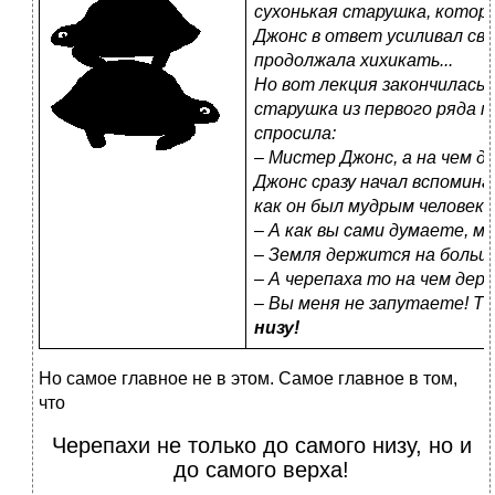
сухонькая старушка, котор
Джонс в ответ усиливал сво
продолжала хихикать...
Но вот лекция закончилась, 
старушка из первого ряда п
спросила:
–
Мистер Джонс, а на чем 
Джонс сразу начал вспомина
как он был мудрым человеко
–
А как вы сами думаете, м
–
Земля держится на больш
–
А черепаха то на чем держ
–
Вы меня не запутаете! Т
низу!
Но самое главное не в этом. Самое главное в том,
что
Черепахи не только до самого низу, но и
до самого верха!