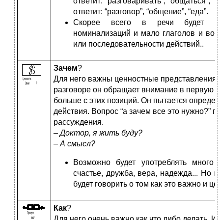
ответит: “разговаривать”, “общаться”, “
ответит: “разговор”, “общение”, “еда”.
Скорее всего в речи будет мно
номинализаций и мало глаголов и во
или последовательности действий..
Зачем
?
Для него важны ценностные представления о
разговоре он обращает внимание в первую о
больше с этих позиций. Он пытается опреде
действия. Вопрос “а зачем все это нужно?” п
рассуждения.
–
Доктор, я жить буду?
–
А смысл?
Возможно будет употреблять много 
счастье, дружба, вера, надежда... Но в
будет говорить о том как это важно и це
Как
?
Для него очень важно как что либо делать. И