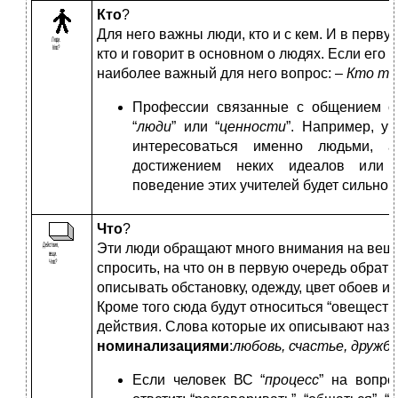
Кто
?
Для него важны люди, кто и с кем. И в перв
кто и говорит в основном о людях. Если его к
наиболее важный для него вопрос: –
Кто та
Профессии связанные с общением о
“
люди
” или “
ценности
”. Например, уч
интересоваться именно людьми,
достижением неких идеалов или
поведение этих учителей будет сильно 
Что
?
Эти люди обращают много внимания на вещи
спросить, на что он в первую очередь обрат
описывать обстановку, одежду, цвет обоев и
Кроме того сюда будут относиться “овеществ
действия. Слова которые их описывают наз
номинализациями
:
любовь, счастье, дружба,
Если человек ВС “
процесс
” на вопро