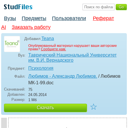
Вузы
Предметы
Пользователи
Реферат
AI
Заказать работу
Teana
Добавил:
Опубликованный материал нарушает ваши авторские
права?
Сообщите нам.
Таврический Национальный Университет
Вуз:
им. В.И. Вернадского
Психология
Предмет:
Любимов - Александр Любимов.
/ Любимов
Файл:
МК-1-99
.doc
Скачиваний:
75
Добавлен:
24.05.2014
Размер:
1 Мб
☆
Скачать