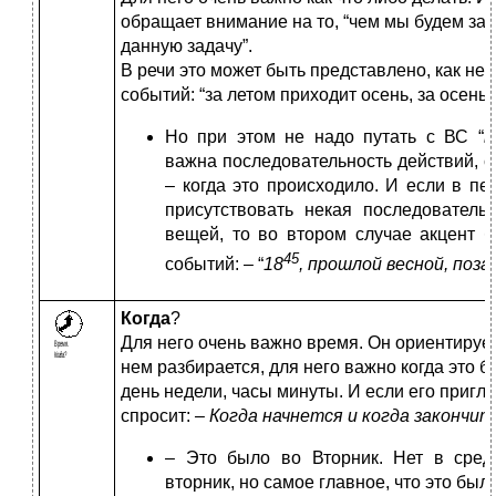
обращает внимание на то, “чем мы будем зан
данную задачу”.
В речи это может быть представлено, как не
событий: “за летом приходит осень, за осенью
Но при этом не надо путать с ВС “
в
важна последовательность действий, с
– когда это происходило. И если в пе
присутствовать некая последователь
вещей, то во втором случае акцент 
45
событий: – “
18
, прошлой весной, поза
Когда
?
Для него очень важно время. Он ориентируе
нем разбирается, для него важно когда это бы
день недели, часы минуты. И если его пригл
спросит:
– Когда начнется и когда закончит
– Это было во Вторник. Нет в среду
вторник, но самое главное, что это был