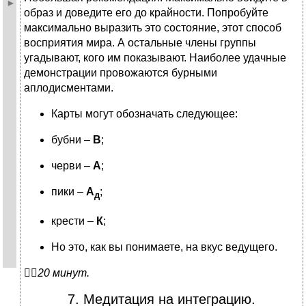
образ и доведите его до крайности. Попробуйте
максимально выразить это состояние, этот способ
восприятия мира. А остальные члены группы
угадывают, кого им показывают. Наиболее удачные
демонстрации провожаются бурными
аплодисментами.
Карты могут обозначать следующее:
бубни –
В
;
черви –
А
;
пики –
А
;
д
крести –
К
;
Но это, как вы понимаете, на вкус ведущего.

20 минут.
7. Медитация на интеграцию.