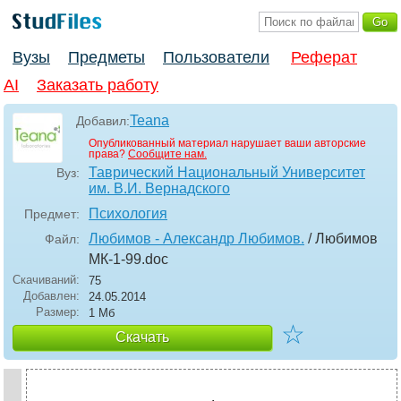
Вузы
Предметы
Пользователи
Реферат
AI
Заказать работу
Teana
Добавил:
Опубликованный материал нарушает ваши авторские
права?
Сообщите нам.
Таврический Национальный Университет
Вуз:
им. В.И. Вернадского
Психология
Предмет:
Любимов - Александр Любимов.
/ Любимов
Файл:
МК-1-99
.doc
Скачиваний:
75
Добавлен:
24.05.2014
Размер:
1 Мб
☆
Скачать