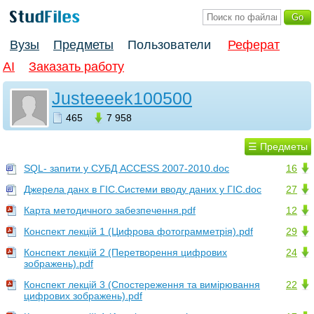
Вузы
Предметы
Пользователи
Реферат
AI
Заказать работу
Justeeeek100500
465
7 958
☰ Предметы
SQL- запити у СУБД ACCESS 2007-2010.doc
16
Джерела данх в ГІС.Системи вводу даних у ГІС.doc
27
Карта методичного забезпечення.pdf
12
Конспект лекцій 1 (Цифрова фотограмметрія).pdf
29
Конспект лекцій 2 (Перетворення цифрових
24
зображень).pdf
Конспект лекцій 3 (Спостереження та вимірювання
22
цифрових зображень).pdf