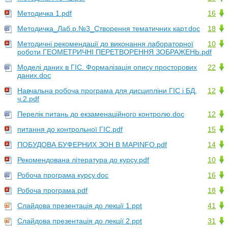
Методичка 1.pdf
16
Методичка_Лаб.р.№3_Створення тематичних карт.doc
18
Методичні рекомендації до виконання лабораторної
10
роботи ГЕОМЕТРИЧНІ ПЕРЕТВОРЕННЯ ЗОБРАЖЕНЬ.pdf
Моделі даних в ГІС. Формалізація опису просторових
22
даних.doc
Навчальна робоча програма для дисципліни ГІС і БД,
12
ч.2.pdf
Перелік питань до екзаменаційного контролю.doc
12
питання до контрольної ГІС.pdf
15
ПОБУДОВА БУФЕРНИХ ЗОН В MAPINFO.pdf
14
Рекомендована література до курсу.pdf
10
Робоча програма курсу.doc
16
Робоча програма.pdf
18
Слайдова презентація до лекції 1.ppt
41
Слайдова презентація до лекції 2.ppt
31