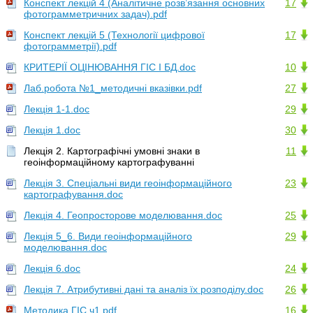
Конспект лекцій 4 (Аналітичне розв’язання основних
17
фотограмметричних задач).pdf
Конспект лекцій 5 (Технології цифрової
17
фотограмметрії).pdf
КРИТЕРІЇ ОЦІНЮВАННЯ ГІС І БД.doc
10
Лаб.робота №1_методичні вказівки.pdf
27
Лекція 1-1.doc
29
Лекція 1.doc
30
Лекція 2. Картографічні умовні знаки в
11
геоінформаційному картографуванні
Лекція 3. Спеціальні види геоінформаційного
23
картографування.doc
Лекція 4. Геопросторове моделювання.doc
25
Лекція 5_6. Види геоінформаційного
29
моделювання.doc
Лекція 6.doc
24
Лекція 7. Атрибутивні дані та аналіз їх розподілу.doc
26
Методика ГІС ч1.pdf
16