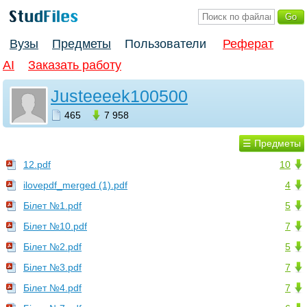
Вузы
Предметы
Пользователи
Реферат
AI
Заказать работу
Justeeeek100500
465
7 958
☰ Предметы
12.pdf
10
ilovepdf_merged (1).pdf
4
Білет №1.pdf
5
Білет №10.pdf
7
Білет №2.pdf
5
Білет №3.pdf
7
Білет №4.pdf
7