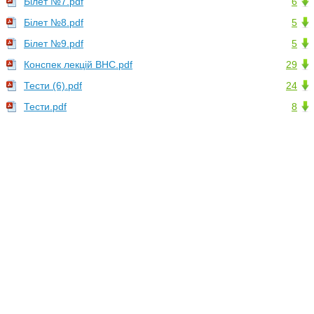
Білет №7.pdf
6
Білет №8.pdf
5
Білет №9.pdf
5
Конспек лекцій ВНС.pdf
29
Тести (6).pdf
24
Тести.pdf
8