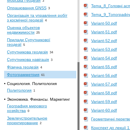
Морська Геодезія
3
Tema_8_Головні асп
Опрацювання GNSS
3
Tema_9_Топографіч
Організація та управління робіт
з космічної геодезії
4
Variant-50.pdf
Оценка объектов
Variant-51.pdf
недвижимости
25
Прилади Супутникової
Variant-52.pdf
геодезії
5
Variant-53.pdf
Супутникова геодезія
34
Variant-54.pdf
Супутникова навігація
3
Variant-55.pdf
Фізична геодезія
4
Фотограмметрия
61
Variant-56.pdf
•
Социология. Политология
Variant-57.pdf
Политология
1
Variant-58.pdf
•
Экономика. Финансы. Маркетинг
Variant-59.pdf
География мирового
Variant-60.pdf
хозяйства
0
Землеустроительное
Геометричні перетв
проектирование
2
Конспект до лекції 1