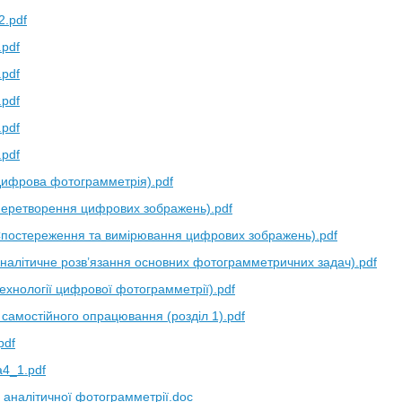
2.pdf
.pdf
.pdf
.pdf
.pdf
.pdf
(Цифрова фотограмметрія).pdf
(Перетворення цифрових зображень).pdf
(Спостереження та вимірювання цифрових зображень).pdf
Аналітичне розв’язання основних фотограмметричних задач).pdf
Технології цифрової фотограмметрії).pdf
 самостійного опрацювання (розділ 1).pdf
pdf
4_1.pdf
 аналітичної фотограмметрії.doc