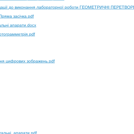
дації до виконання лабораторної роботи ГЕОМЕТРИЧНІ ПЕРЕТВ
Пряма засічка.pdf
тальні апарати.docx
тограмметрія.pdf
ня цифрових зображень.pdf
тальні_апарати.pdf