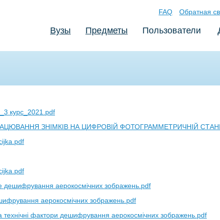
FAQ
Обратная св
Вузы
Предметы
Пользователи
_3 курс_2021.pdf
АЦЮВАННЯ ЗНІМКІВ НА ЦИФРОВІЙ ФОТОГРАММЕТРИЧНІЙ СТАНЦІ
jka.pdf
jka.pdf
 дешифрування аерокосмічних зображень.pdf
ифрування аерокосмічних зображень.pdf
 технічні фактори дешифрування аерокосмічних зображень.pdf