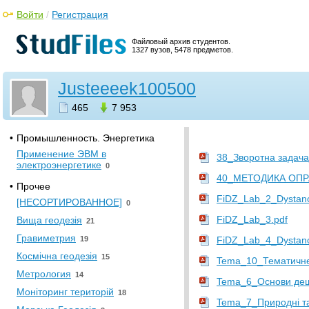
Земельный кадастр
3
Войти
/
Регистрация
Охрана водных биоресурсов и
среды их обитания
0
Файловый архив студентов.
1327 вузов, 5478 предметов.
•
Геология
Географические
информационные системы
53
Justeeeek100500
Геодезия
63
465
7 953
Картография
14
•
Промышленность. Энергетика
Применение ЭВМ в
38_Зворотна задача
электроэнергетике
0
40_МЕТОДИКА ОПР
•
Прочее
FiDZ_Lab_2_Dystanci
[НЕСОРТИРОВАННОЕ]
0
FiDZ_Lab_3.pdf
Вища геодезія
21
Гравиметрия
19
FiDZ_Lab_4_Dystanci
Космічна геодезія
15
Tema_10_Тематичне
Метрология
14
Tema_6_Основи деш
Моніторинг територій
18
Tema_7_Природні та