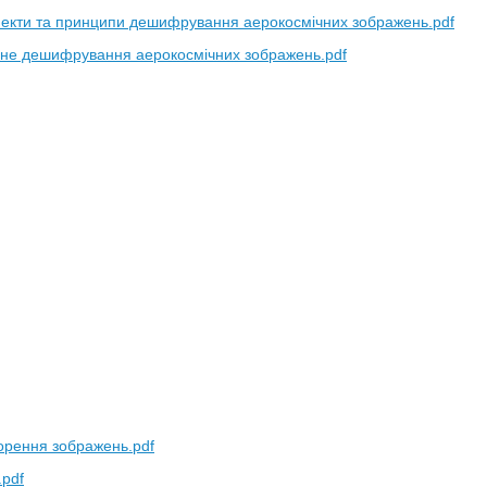
екти та принципи дешифрування аерокосмічних зображень.pdf
не дешифрування аерокосмічних зображень.pdf
орення зображень.pdf
.pdf