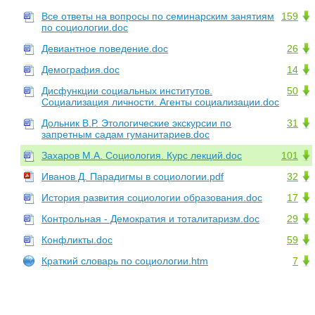
Все ответы на вопросы по семинарским занятиям
159
по социологии.doc
Девиантное поведение.doc
26
Демография.doc
14
Дисфункции социальных институтов.
50
Социализация личности. Агенты социализации.doc
Дольник В.Р. Этологические экскурсии по
31
запретным садам гуманитариев.doc
Захаров М.А. Социология. Курс лекций.doc
101
Иванов Д. Парадигмы в социологии.pdf
32
История развития социологии образования.doc
17
Контрольная - Демократия и тоталитаризм.doc
29
Конфликты.doc
59
Краткий словарь по социологии.htm
7