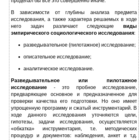
проделал бы все это совершенно иначе.
В зависимости от глубины анализа предмета
исследования, а также характера решаемых в ходе
него задач различают следующие
виды
эмпирического социологического исследования
:
разведывательное (пилотажное) исследование;
описательное исследование;
аналитическое исследование.
Разведывательное или пилотажное
исследование
- это проб­ное исследование,
предваряющее основное и предназначенное для
проверки качества его подготовки. Но оно имеет
упрощенную про­грамму и сжатый инструментарий. В
ходе данного исследования уточняются цели,
гипотезы, задачи исследования, осуществляется
«обкатка» инструментария, т.е. методических
процедур и докумен­тов: наблюдения, анкет и т.д.