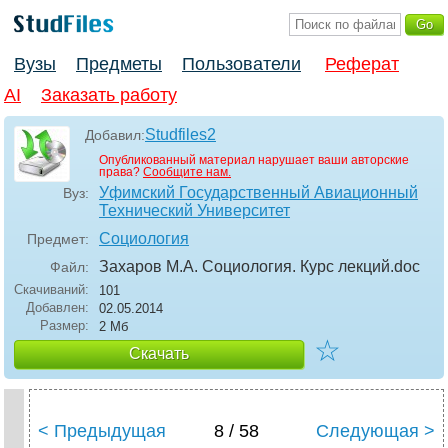
Вузы
Предметы
Пользователи
Реферат
AI
Заказать работу
Studfiles2
Добавил:
Опубликованный материал нарушает ваши авторские
права?
Сообщите нам.
Уфимский Государственный Авиационный
Вуз:
Технический Университет
Социология
Предмет:
Захаров М.А. Социология. Курс лекций
.doc
Файл:
Скачиваний:
101
Добавлен:
02.05.2014
Размер:
2 Мб
☆
Скачать
< Предыдущая
8 / 58
Следующая >