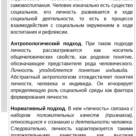
самовоспитания.
Человек изначально есть существо
социальное, его личность развивается в ходе
социальной деятельности, то есть в процессе
взаимодействия с социальным окружением в ходе
воспитания и рефлексии.
Антропологический подход.
При таком подходе
личность рассматривается как носитель
общечеловеческих свойств, как родовое понятие,
обозначающее представителя рода человеческого.
Личность уподобляется понятию индивида.
Абстрактный антропологизм отождествляет понятия
личности, человека и индивида. Он игнорирует
определяющую роль социальной среды как фактора
формирования личности.
Нормативный подход.
В нем «личность» связана
с
набором положительных качеств (признаков),
относящихся к сознанию и деятельности человека.
Следовательно, личность характеризуется такими
положительными качествами, как высокая