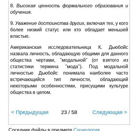
8.
Высокая ценность формального образования и
обучения.
9.
Уважение достоинства других,
включая тех, у кого
более низкий статус или кто обладает меньшей
властью.
Американская исследовательница К. Дьюбойс
назвала личность, обладающую общими для данного
общества чертами, "модальной" (от взятого из
статистики термина "мода"). Под модальной
личностью Дьюбойс понимала наиболее часто
встречающийся тип личности, обладающий
некоторыми особенностями, присущими культуре
общества в целом.
< Предыдущая
23 / 58
Следующая >
Соседние файлы в предмете
Социология