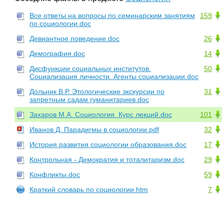
Все ответы на вопросы по семинарским занятиям
159
по социологии.doc
Девиантное поведение.doc
26
Демография.doc
14
Дисфункции социальных институтов.
50
Социализация личности. Агенты социализации.doc
Дольник В.Р. Этологические экскурсии по
31
запретным садам гуманитариев.doc
Захаров М.А. Социология. Курс лекций.doc
101
Иванов Д. Парадигмы в социологии.pdf
32
История развития социологии образования.doc
17
Контрольная - Демократия и тоталитаризм.doc
29
Конфликты.doc
59
Краткий словарь по социологии.htm
7