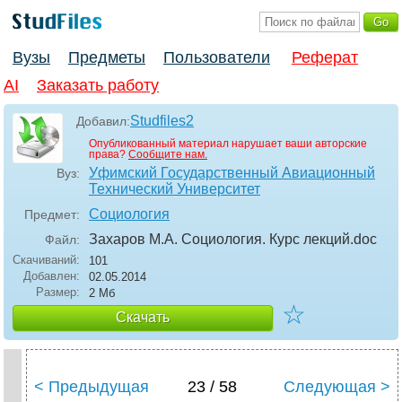
Вузы
Предметы
Пользователи
Реферат
AI
Заказать работу
Studfiles2
Добавил:
Опубликованный материал нарушает ваши авторские
права?
Сообщите нам.
Уфимский Государственный Авиационный
Вуз:
Технический Университет
Социология
Предмет:
Захаров М.А. Социология. Курс лекций
.doc
Файл:
Скачиваний:
101
Добавлен:
02.05.2014
Размер:
2 Мб
☆
Скачать
< Предыдущая
23 / 58
Следующая >