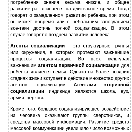
потребления знания весьма низкие, и общее
развитие растягивается на длительное время. Тогда
говорят о замедленном развитии ребенка, при этом
он может вовремя или с небольшим запозданием
все-таки достичь полной социализации. В этом
случае говорят о позднем развитии человека.
Агенты социализации
– это структурные группы
или окружения, в которых протекают важнейшие
процессы социализации. Во всех культурах
важнейшим
агентом первичной социализации
для
ребенка является семья. Однако на более поздних
стадиях жизни вступает в действие множество других
агентов социализации.
Агентами вторичной
социализации
индивида являются школа, вуз,
армия, церковь.
Кроме того, большое социализирующее воздействие
на человека оказывают группы сверстников, и
средства массовой информации. Развитие средств
массовой коммуникации увеличило число возможных