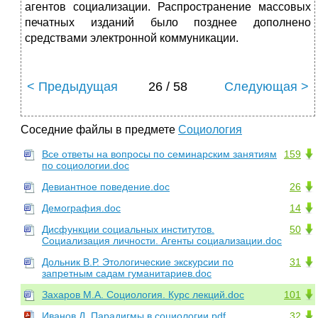
агентов социализации. Распространение массовых
печатных изданий было позднее дополнено
средствами электронной коммуникации.
< Предыдущая
26 / 58
Следующая >
Соседние файлы в предмете
Социология
Все ответы на вопросы по семинарским занятиям
159
по социологии.doc
Девиантное поведение.doc
26
Демография.doc
14
Дисфункции социальных институтов.
50
Социализация личности. Агенты социализации.doc
Дольник В.Р. Этологические экскурсии по
31
запретным садам гуманитариев.doc
Захаров М.А. Социология. Курс лекций.doc
101
Иванов Д. Парадигмы в социологии.pdf
32