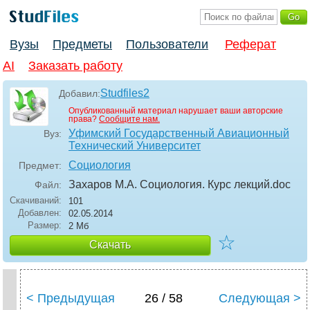
Вузы
Предметы
Пользователи
Реферат
AI
Заказать работу
Studfiles2
Добавил:
Опубликованный материал нарушает ваши авторские
права?
Сообщите нам.
Уфимский Государственный Авиационный
Вуз:
Технический Университет
Социология
Предмет:
Захаров М.А. Социология. Курс лекций
.doc
Файл:
Скачиваний:
101
Добавлен:
02.05.2014
Размер:
2 Мб
☆
Скачать
< Предыдущая
26 / 58
Следующая >